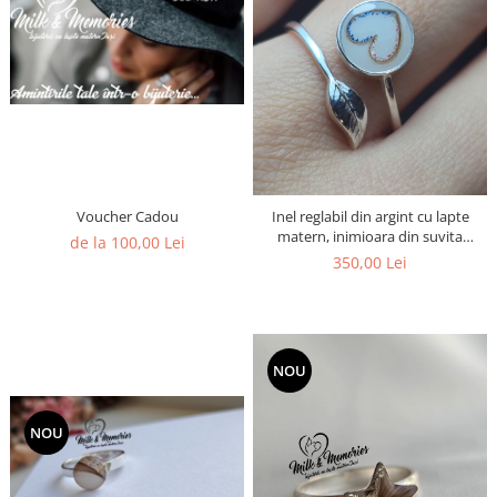
Pandantive argint
Vouchere Cadou
Seturi bijuterii
Seturi din argint
Seturi din aur
Voucher Cadou
Inel reglabil din argint cu lapte
matern, inimioara din suvita
de la 100,00 Lei
bebelusului si foita argintie
350,00 Lei
NOU
NOU