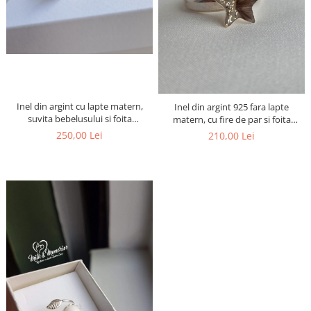
Inel din argint cu lapte matern,
Inel din argint 925 fara lapte
suvita bebelusului si foita
matern, cu fire de par si foita
argintie/roz
aurie-argintie
250,00 Lei
210,00 Lei