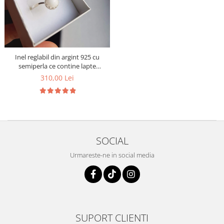
Inel reglabil din argint 925 cu
semiperla ce contine lapte
matern
310,00 Lei
SOCIAL
Urmareste-ne in social media
SUPORT CLIENTI