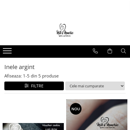
Magazin
Brățări
Brățări aur
Brățări argint
Brățări șnur
Charm-uri
Inele argint
Cercei
Afiseaza:
1-
5
din
5
produse
Cercei aur
FILTRE
Cercei argint
Inele
Inele aur
NOU
Inele argint
Pandantive
Pandantive aur