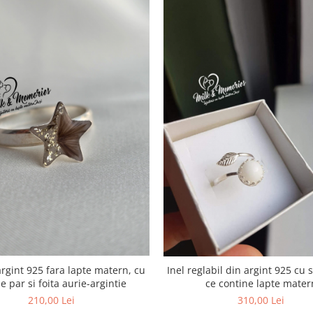
argint 925 fara lapte matern, cu
Inel reglabil din argint 925 cu
de par si foita aurie-argintie
ce contine lapte mater
210,00 Lei
310,00 Lei