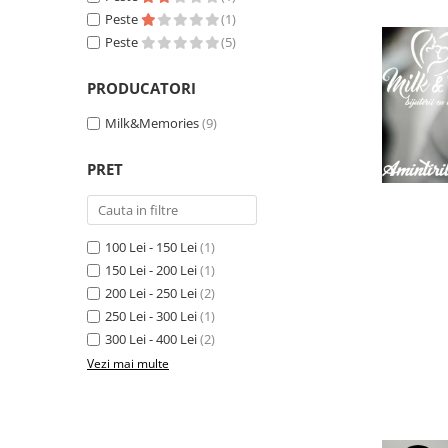
Pandantive argint
Peste
(1)
Peste
(5)
Vouchere Cadou
Seturi bijuterii
PRODUCATORI
Seturi din argint
Milk&Memories
(9)
Seturi din aur
PRET
100 Lei - 150 Lei
(1)
150 Lei - 200 Lei
(1)
200 Lei - 250 Lei
(2)
250 Lei - 300 Lei
(1)
300 Lei - 400 Lei
(2)
Vezi mai multe