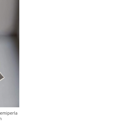
 semiperla
n