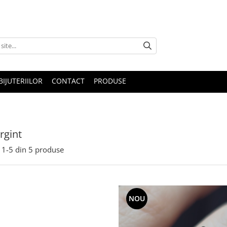
IJUTERIILOR
CONTACT
PRODUSE
rgint
1-
5
din
5
produse
NOU