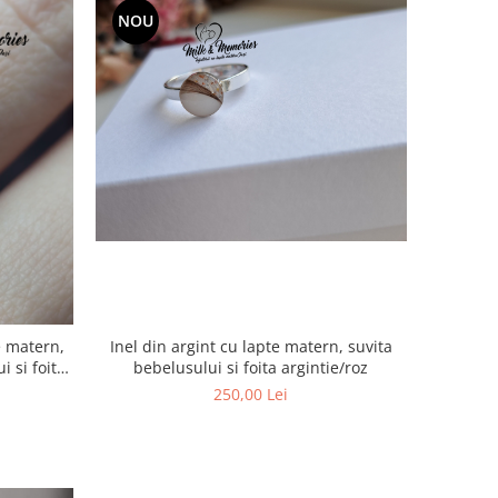
NOU
te matern,
Inel din argint cu lapte matern, suvita
i si foita
bebelusului si foita argintie/roz
250,00 Lei