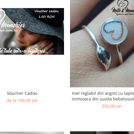
Voucher Cadou
Inel reglabil din argint cu lap
inimioara din suvita bebelusulu
de la 100,00 Lei
argintie
350,00 Lei