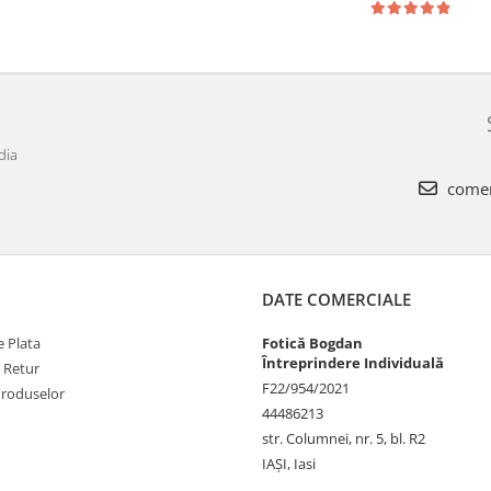
dia
comen
DATE COMERCIALE
 Plata
Fotică Bogdan
Întreprindere Individuală
e Retur
F22/954/2021
Produselor
44486213
str. Columnei, nr. 5, bl. R2
IAŞI, Iasi