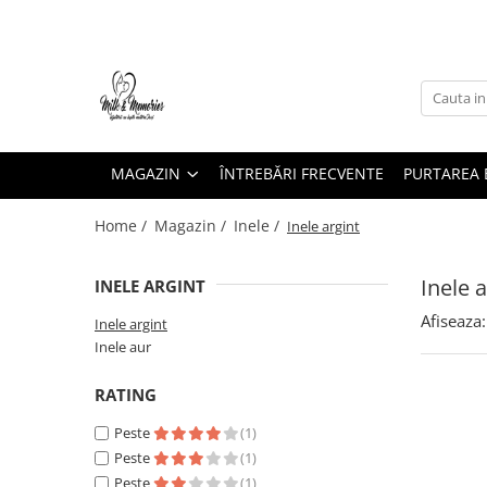
Magazin
Brățări
Brățări aur
MAGAZIN
ÎNTREBĂRI FRECVENTE
PURTAREA B
Brățări argint
Brățări șnur
Home /
Magazin /
Inele /
Inele argint
Charm-uri
Cercei
Inele a
INELE ARGINT
Cercei aur
Afiseaza:
Inele argint
Cercei argint
Inele aur
Inele
Inele aur
RATING
Inele argint
Peste
(1)
Pandantive
Peste
(1)
Pandantive aur
Peste
(1)