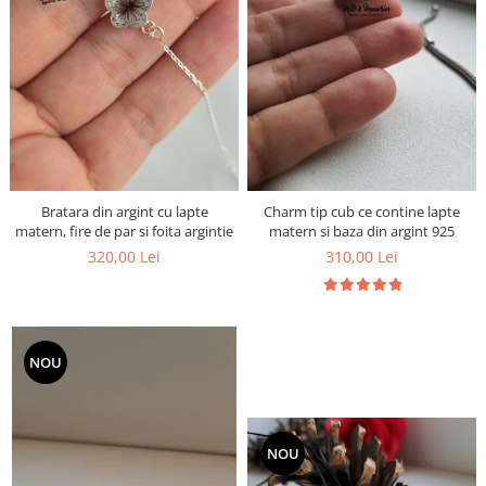
Pandantive argint
Vouchere Cadou
Seturi bijuterii
Seturi din argint
Seturi din aur
Bratara din argint cu lapte
Charm tip cub ce contine lapte
matern, fire de par si foita argintie
matern si baza din argint 925
320,00 Lei
310,00 Lei
NOU
NOU