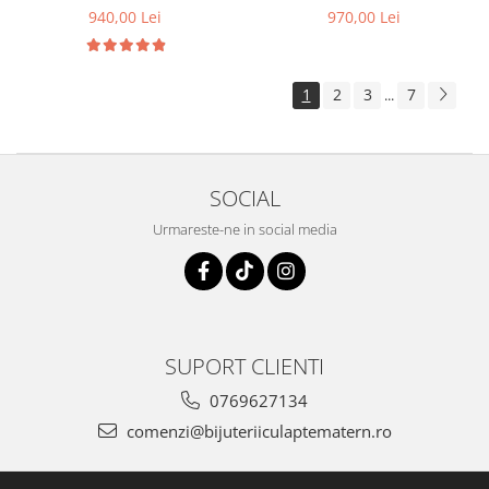
suvita de par a bebelusului,
infinit din suvita de par
940,00 Lei
970,00 Lei
bucati din cordonul ombilical si
foita aurie
1
2
3
7
...
SOCIAL
Urmareste-ne in social media
SUPORT CLIENTI
0769627134
comenzi@bijuteriiculaptematern.ro