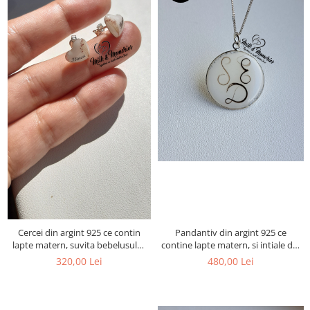
Cercei din argint 925 ce contin
Pandantiv din argint 925 ce
lapte matern, suvita bebelusului,
contine lapte matern, si intiale din
numele si bucati din cordonul
suvita copiilor
320,00 Lei
480,00 Lei
ombilical