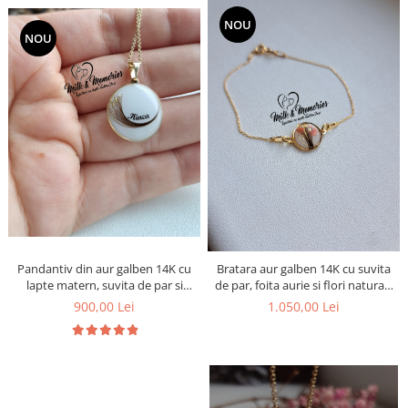
NOU
NOU
Pandantiv din aur galben 14K cu
Bratara aur galben 14K cu suvita
lapte matern, suvita de par si
de par, foita aurie si flori naturale
numele bebelusului
uscate
900,00 Lei
1.050,00 Lei