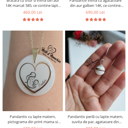
Bratara cu snur si inima din aur
Pandantiv inima cu agatatoare
14K marcat 585, ce contine lapte
din aur galben 14K, ce contine
matern, suvita de par si foita
lapte matern, suvita bebelusului
460,00 Lei
690,00 Lei
aurie
in forma de initiala si foita aurie.
Pandantiv cu lapte matern,
Pandantiv perlă cu lapte matern,
pictograma din print mama si
suvita de par, agataoare din
bebe, nume, inimioara din suvita
argint si foita argintie