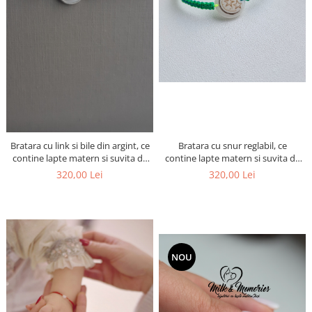
Bratara cu link si bile din argint, ce
Bratara cu snur reglabil, ce
contine lapte matern si suvita de
contine lapte matern si suvita de
par a bebelusului
par de la membrii familiei
320,00 Lei
320,00 Lei
NOU