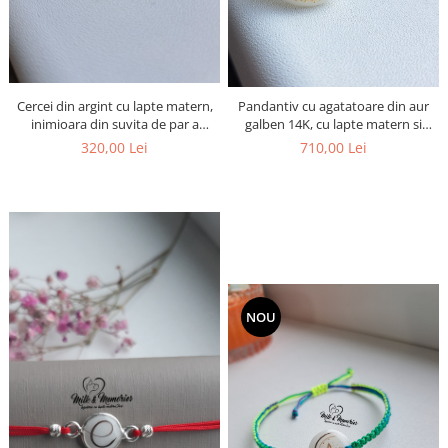
Cercei din argint cu lapte matern,
Pandantiv cu agatatoare din aur
inimioara din suvita de par a
galben 14K, cu lapte matern si
bebelusului si foita argintie
figurina copii din suvite de par
320,00 Lei
710,00 Lei
NOU