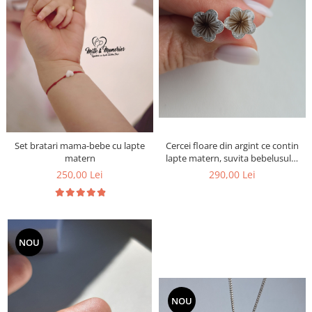
Cercei floare din argint ce contin
Set bratari mama-bebe cu lapte
lapte matern, suvita bebelusului
matern
si foita argintie
290,00 Lei
250,00 Lei
NOU
NOU