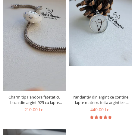
Charm tip Pandora fatetat cu
Pandantiv din argint ce contine
baza din argint 925 cu lapte
lapte matern, foita argintie si
matern si foita decorativa
initiala din suvita bebelusului
210,00 Lei
440,00 Lei