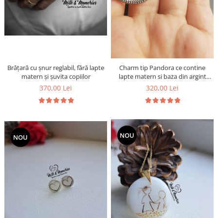
Brățară cu șnur reglabil, fără lapte
Charm tip Pandora ce contine
matern și șuvita copiilor
lapte matern si baza din argint
925
370,00 Lei
320,00 Lei
NOU
NOU