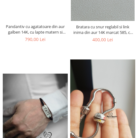
Pandantiv cu agatatoare din aur
Bratara cu snur reglabil si link
galben 14K, cu lapte matern si
inima din aur 14K marcat 585, ce
figurina mama si bebe din suvita
contine lapte matern
790,00 Lei
400,00 Lei