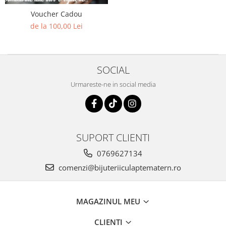
Pandantive argint
Voucher Cadou
Vouchere Cadou
de la 100,00 Lei
Seturi bijuterii
Seturi din argint
Seturi din aur
SOCIAL
Urmareste-ne in social media
SUPORT CLIENTI
0769627134
comenzi@bijuteriiculaptematern.ro
MAGAZINUL MEU
CLIENTI