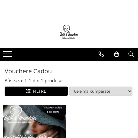
Magazin
Brățări
Brățări aur
Brățări argint
Brățări șnur
Charm-uri
Vouchere Cadou
Cercei
Afiseaza:
1-
1
din
1
produse
Cercei aur
FILTRE
Cercei argint
Inele
Inele aur
Inele argint
Pandantive
Pandantive aur