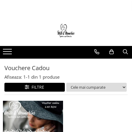
Magazin
Brățări
Brățări aur
Brățări argint
Brățări șnur
Charm-uri
Vouchere Cadou
Cercei
Afiseaza:
1-
1
din
1
produse
Cercei aur
FILTRE
Cercei argint
Inele
Inele aur
Inele argint
Pandantive
Pandantive aur