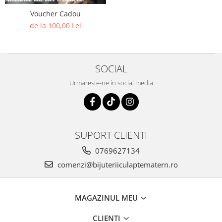
Pandantive argint
Voucher Cadou
Vouchere Cadou
de la 100,00 Lei
Seturi bijuterii
Seturi din argint
Seturi din aur
SOCIAL
Urmareste-ne in social media
SUPORT CLIENTI
0769627134
comenzi@bijuteriiculaptematern.ro
MAGAZINUL MEU
CLIENTI