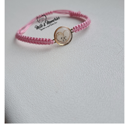
Pandantive argint
Vouchere Cadou
Seturi bijuterii
Seturi din argint
Seturi din aur