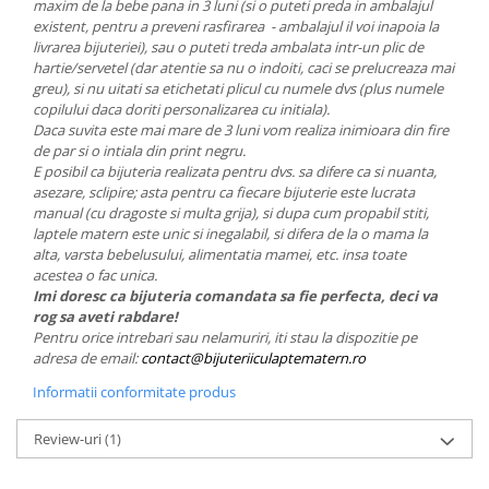
maxim de la bebe pana in 3 luni (si o puteti preda in ambalajul
existent, pentru a preveni rasfirarea - ambalajul il voi inapoia la
livrarea bijuteriei), sau o puteti treda ambalata intr-un plic de
hartie/servetel (dar atentie sa nu o indoiti, caci se prelucreaza mai
greu), si nu uitati sa etichetati plicul cu numele dvs (plus numele
copilului daca doriti personalizarea cu initiala).
Daca suvita este mai mare de 3 luni vom realiza inimioara din fire
de par si o intiala din print negru.
E posibil ca bijuteria realizata pentru dvs. sa difere ca si nuanta,
asezare, sclipire; asta pentru ca fiecare bijuterie este lucrata
manual (cu dragoste si multa grija), si dupa cum propabil stiti,
laptele matern este unic si inegalabil, si difera de la o mama la
alta, varsta bebelusului, alimentatia mamei, etc. insa toate
acestea o fac unica.
Imi doresc ca bijuteria comandata sa fie perfecta, deci va
rog sa aveti rabdare!
Pentru orice intrebari sau nelamuriri, iti stau la dispozitie pe
adresa de email:
contact@bijuteriiculaptematern.ro
Informatii conformitate produs
Review-uri
(1)