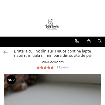
Magazin
Brățări
Brățări aur
Brățări argint
Brățări șnur
Bratara cu link din aur 14K ce contine lapte
Charm-uri
matern, initiala si inimioara din suvita de par
Cercei
Milk&Memories
Cercei aur
1 Review
Cercei argint
Inele
NOU
Inele aur
Inele argint
Pandantive
Pandantive aur