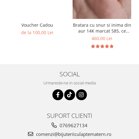
Voucher Cadou
Bratara cu snur si inima din
aur 14K marcat 585, ce
de la 100,00 Lei
contine lapte matern, suvita
460,00 Lei
de par si foita aurie
SOCIAL
Urmareste-ne in social media
SUPORT CLIENTI
0769627134
comenzi@bijuteriiculaptematern.ro