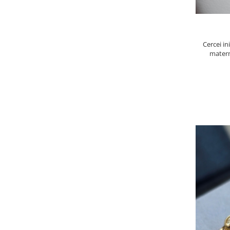
Cercei in
matern