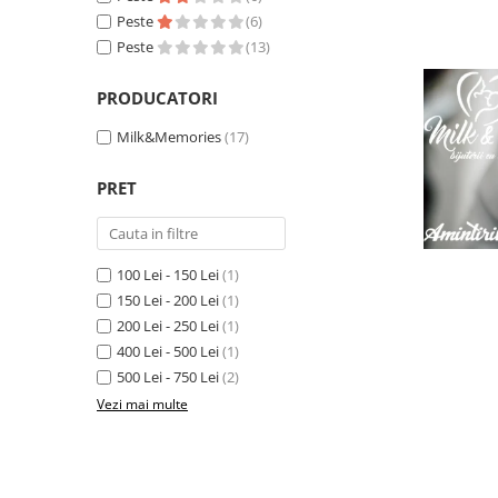
Pandantive argint
Peste
(6)
Peste
(13)
Vouchere Cadou
Seturi bijuterii
PRODUCATORI
Seturi din argint
Milk&Memories
(17)
Seturi din aur
PRET
100 Lei - 150 Lei
(1)
150 Lei - 200 Lei
(1)
200 Lei - 250 Lei
(1)
400 Lei - 500 Lei
(1)
500 Lei - 750 Lei
(2)
Vezi mai multe