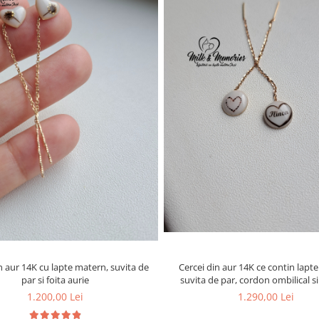
n aur 14K cu lapte matern, suvita de
Cercei din aur 14K ce contin lapt
par si foita aurie
suvita de par, cordon ombilical s
bebelusului
1.200,00 Lei
1.290,00 Lei