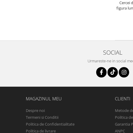
Cercei 
figura lun
SOCIAL
Urmareste-ne in social me
MAGAZINUL MEU
CLIENTI
Despre noi
Metode de
Termeni si Conditii
Politica d
Politica de Confidentialitate
Garantia 
Politica de livrare
ANPC