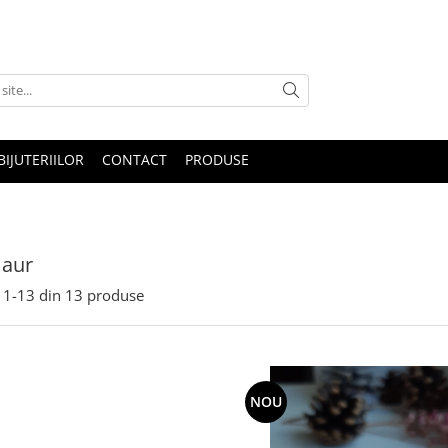
IJUTERIILOR
CONTACT
PRODUSE
 aur
1-
13
din
13
produse
NOU