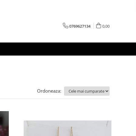
0769627134
0,00
Ordoneaza: