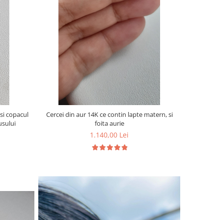
si copacul
Cercei din aur 14K ce contin lapte matern, si
usului
foita aurie
1.140,00 Lei