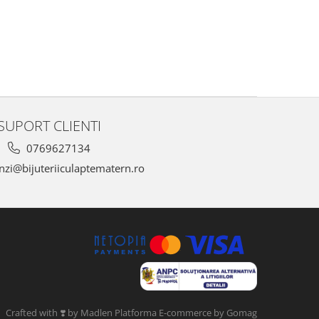
SUPORT CLIENTI
0769627134
zi@bijuteriiculaptematern.ro
Crafted with ❣️ by Madlen
Platforma E-commerce by Gomag