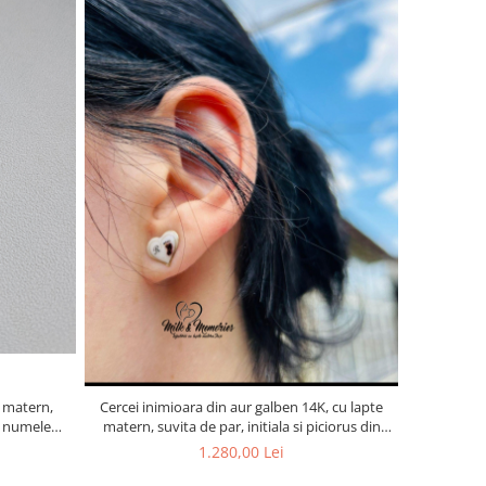
e matern,
Cercei inimioara din aur galben 14K, cu lapte
i numele
matern, suvita de par, initiala si piciorus din
cordon ombilical
1.280,00 Lei