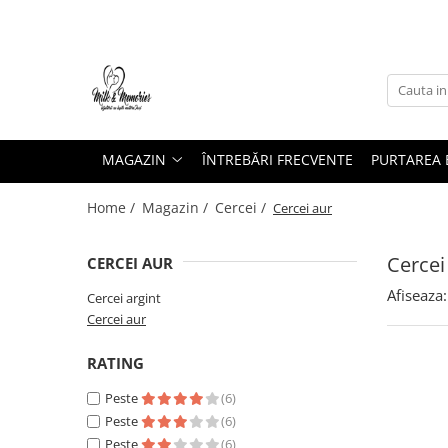
Magazin
Brățări
Brățări aur
MAGAZIN
ÎNTREBĂRI FRECVENTE
PURTAREA B
Brățări argint
Brățări șnur
Home /
Magazin /
Cercei /
Cercei aur
Charm-uri
Cercei
Cercei
CERCEI AUR
Cercei aur
Afiseaza:
Cercei argint
Cercei argint
Cercei aur
Inele
Inele aur
RATING
Inele argint
Peste
(6)
Pandantive
Peste
(6)
Pandantive aur
Peste
(6)