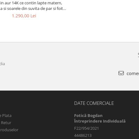
din aur 14K ce contin lapte matern,
a si soarele din suvita de par si foita
aurie
1.290,00 Lei
dia
comen
DATE COMERCIALE
 Plata
Fotică Bogdan
Întreprindere Individuală
e Retur
F22/954/2021
Produselor
44486213