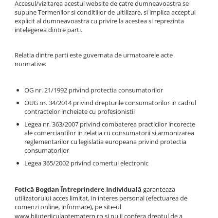
Accesul/vizitarea acestui website de catre dumneavoastra se
Pandantive argint
supune Termenilor si conditiilor de ultilizare, si implica acceptul
Vouchere Cadou
explicit al dumneavoastra cu privire la acestea si reprezinta
intelegerea dintre parti.
Seturi bijuterii
Seturi din argint
Relatia dintre parti este guvernata de urmatoarele acte
Seturi din aur
normative:
OG nr. 21/1992 privind protectia consumatorilor
OUG nr. 34/2014 privind drepturile consumatorilor in cadrul
contractelor incheiate cu profesionistii
Legea nr. 363/2007 privind combaterea practicilor incorecte
ale comerciantilor in relatia cu consumatorii si armonizarea
reglementarilor cu legislatia europeana privind protectia
consumatorilor
Legea 365/2002 privind comertul electronic
Fotică Bogdan Întreprindere Individuală
garanteaza
utilizatorului acces limitat, in interes personal (efectuarea de
comenzi online, informare), pe site-ul
www.bijuteriiculaptematern.ro
si nu ii confera dreptul de a