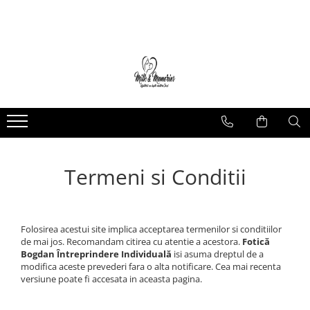
Magazin
Brățări
Brățări aur
Brățări argint
Brățări șnur
Charm-uri
Cercei
Termeni si Conditii
Cercei aur
Cercei argint
Inele
Folosirea acestui site implica acceptarea termenilor si conditiilor
de mai jos. Recomandam citirea cu atentie a acestora.
Fotică
Inele aur
Bogdan Întreprindere Individuală
isi asuma dreptul de a
Inele argint
modifica aceste prevederi fara o alta notificare. Cea mai recenta
versiune poate fi accesata in aceasta pagina.
Pandantive
Pandantive aur