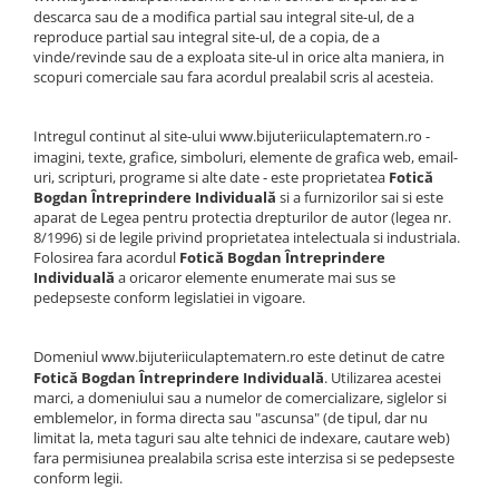
descarca sau de a modifica partial sau integral site-ul, de a
reproduce partial sau integral site-ul, de a copia, de a
vinde/revinde sau de a exploata site-ul in orice alta maniera, in
scopuri comerciale sau fara acordul prealabil scris al acesteia.
Intregul continut al site-ului
www.bijuteriiculaptematern.ro
-
imagini, texte, grafice, simboluri, elemente de grafica web, email-
uri, scripturi, programe si alte date - este proprietatea
Fotică
Bogdan Întreprindere Individuală
si a furnizorilor sai si este
aparat de Legea pentru protectia drepturilor de autor (legea nr.
8/1996) si de legile privind proprietatea intelectuala si industriala.
Folosirea fara acordul
Fotică Bogdan Întreprindere
Individuală
a oricaror elemente enumerate mai sus se
pedepseste conform legislatiei in vigoare.
Domeniul
www.bijuteriiculaptematern.ro
este detinut de catre
Fotică Bogdan Întreprindere Individuală
. Utilizarea acestei
marci, a domeniului sau a numelor de comercializare, siglelor si
emblemelor, in forma directa sau "ascunsa" (de tipul, dar nu
limitat la, meta taguri sau alte tehnici de indexare, cautare web)
fara permisiunea prealabila scrisa este interzisa si se pedepseste
conform legii.