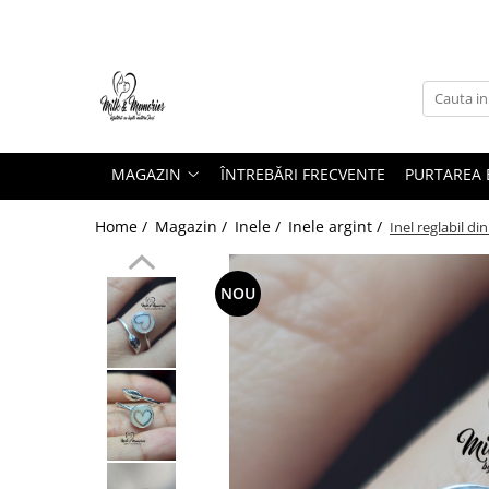
Magazin
Brățări
Brățări aur
MAGAZIN
ÎNTREBĂRI FRECVENTE
PURTAREA B
Brățări argint
Brățări șnur
Home /
Magazin /
Inele /
Inele argint /
Inel reglabil di
Charm-uri
Cercei
NOU
Cercei aur
Cercei argint
Inele
Inele aur
Inele argint
Pandantive
Pandantive aur