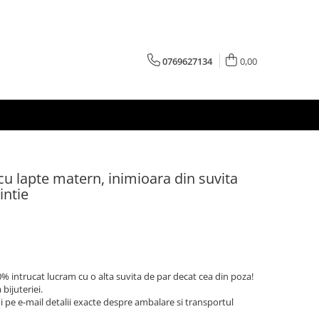
0769627134
0,00
t cu lapte matern, inimioara din suvita
intie
% intrucat lucram cu o alta suvita de par decat cea din poza!
bijuteriei.
 pe e-mail detalii exacte despre ambalare si transportul