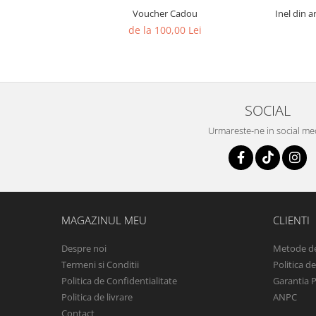
Voucher Cadou
Inel din a
de la 100,00 Lei
SOCIAL
Urmareste-ne in social me
MAGAZINUL MEU
CLIENTI
Despre noi
Metode de
Termeni si Conditii
Politica d
Politica de Confidentialitate
Garantia 
Politica de livrare
ANPC
Contact