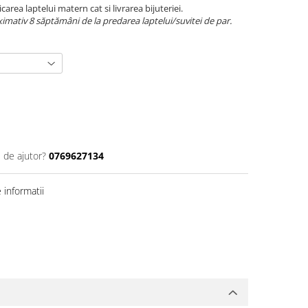
carea laptelui matern cat si livrarea bijuteriei.
mativ 8 săptămâni de la predarea laptelui/suvitei de par.
 de ajutor?
0769627134
informatii