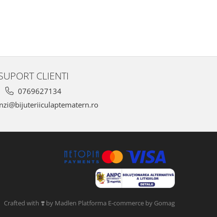
SUPORT CLIENTI
0769627134
zi@bijuteriiculaptematern.ro
Crafted with ❣️ by Madlen
Platforma E-commerce by Gomag