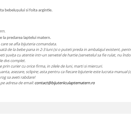
ta bebelușului si foita argintie.
rn.
 la predarea laptelui matern.
n care se afla bijuteria comandata.
luată de la bebe pana in 2-3 luni (si o puteti preda in ambalajul existent, pen
 șuvița cu atentie intr-un servetel de hartie (servetelul sa fie rulat, nu îndoi
le dvs complet.
e prin curier cu orice firma, in zilele de luni, marti si miercuri.
nuanta, asezare, sclipire; asta pentru ca fiecare bijuterie este lucrata manual (
 rog sa aveti rabdare!
ie pe adresa de email:
contact@bijuteriiculaptematern.ro