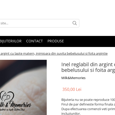
IJUTERIILOR
CONTACT
PRODUSE
n argint cu lapte matern, inimioara din suvita bebelusului si foita argintie
Inel reglabil din argin
bebelusului si foita arg
Milk&Memories
350,00 Lei
Bijuteria nu se poate reproduce 100
Firul de par defineste forma finala a 
Dupa efectuarea comenzii veti primi
incluziunilor.