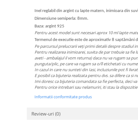
Inel reglabil din argint cu lapte matern, inimioara din suvi
Dimensiune semiperla: 8mm.
Baza: argint 925
Pentru acest model sunt necesari aprox 10 ml lapte mate
Termenul de executie este de aproximativ 8 saptămâni de
Pe parcursul prelucrarii veți primi detalii despre stadiul i
Pentru realizarea inimioarei, suvita de par trebuie sa fie 
aveti - ambalajul il vom returna) daca nu va rugam sa puneti
punguta/plic, pe care va rugam sa o/îl etichetati cu nume
In cazul in care nu sunteti din Iasi, incluziunile pot fi livrat
E posibil ca bijuteria realizata pentru dvs. sa difere ca si 
Imi doresc ca bijuteria comandata sa fie perfecta, deci va
Pentru orice intrebari sau nelamuriri, iti stau la dispozit
Informatii conformitate produs
Review-uri
(0)