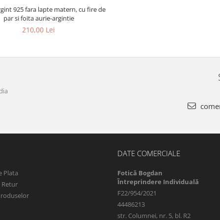
rgint 925 fara lapte matern, cu fire de
par si foita aurie-argintie
210,00 Lei
dia
comen
DATE COMERCIALE
 Plata
Fotică Bogdan
Întreprindere Individuală
e Retur
F22/954/2021
Produselor
44486213
str. Columnei, nr. 5, bl. R2