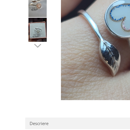
Pandantive argint
Vouchere Cadou
Seturi bijuterii
Seturi din argint
Seturi din aur
Descriere