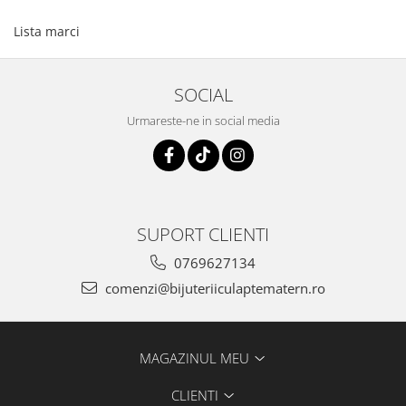
Pandantive argint
Lista marci
Vouchere Cadou
Seturi bijuterii
SOCIAL
Seturi din argint
Seturi din aur
Urmareste-ne in social media
SUPORT CLIENTI
0769627134
comenzi@bijuteriiculaptematern.ro
MAGAZINUL MEU
CLIENTI