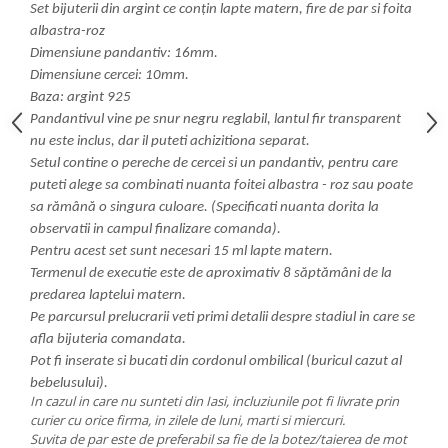
Set bijuterii din argint ce conțin lapte matern, fire de par si foita
albastra-roz
Dimensiune pandantiv: 16mm.
Dimensiune cercei: 10mm.
Baza: argint 925
Pandantivul vine pe snur negru reglabil, lantul fir transparent
nu este inclus, dar il puteti achizitiona separat.
Setul contine o pereche de cercei si un pandantiv, pentru care
puteti alege sa combinati nuanta foitei albastra - roz sau poate
sa rămână o singura culoare. (Specificati nuanta dorita la
observatii in campul finalizare comanda).
Pentru acest set sunt necesari 15 ml lapte matern.
Termenul de executie este de aproximativ 8 săptămâni de la
predarea laptelui matern.
Pe parcursul prelucrarii veti primi detalii despre stadiul in care se
afla bijuteria comandata.
Pot fi inserate si bucati din cordonul ombilical (buricul cazut al
bebelusului).
In cazul in care nu sunteti din Iasi, incluziunile pot fi livrate prin
curier cu orice firma, in zilele de luni, marti si miercuri.
Suvita de par este de preferabil sa fie de la botez/taierea de mot