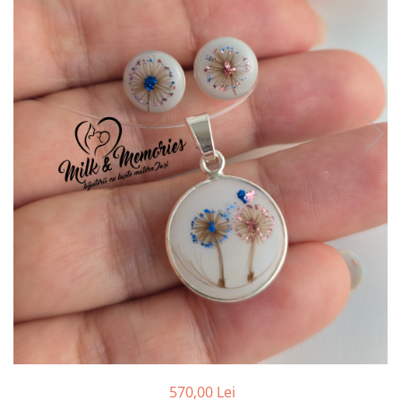
Pandantive argint
Vouchere Cadou
Seturi bijuterii
Seturi din argint
Seturi din aur
570,00 Lei