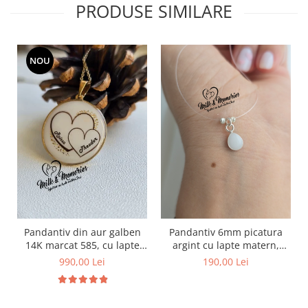
PRODUSE SIMILARE
NOU
Pandantiv din aur galben
Pandantiv 6mm picatura
14K marcat 585, cu lapte
argint cu lapte matern,
matern, si inimioare din
suvita bebelusului si bucati
990,00 Lei
190,00 Lei
suvita de par a copiilor
din cordonul ombilical