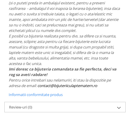
(si o puteti preda in ambalajul existent, pentru a preveni
rasfirarea - ambalajul il voi inapoia la livrarea bijuteriei), insa daca
nu aveti o suvita si trebuie taiata, o legati cu o ata/elastic mic
inainte, apoi ambalata intr-un plic de hartie/servetel (dar atentie
sa nu o indoiti, caci se prelucreaza mai greu), si nu uitati sa
etichetati plicul cu numele dvs complet.
E posibil ca bijuteria realizata pentru dvs. sa difere ca si nuanta,
asezare, sclipire; asta pentru ca fiecare bijuterie este lucrata
manual (cu dragoste si multa grija), si dupa cum propabil stiti,
laptele matern este unic si inegalabil, si difera de la o mama la
alta, varsta bebelusului, alimentatia mamei, etc. insa toate
acestea o fac unica.
Imi doresc ca bijuteria comandata sa fie perfecta, deci va
rog sa aveti rabdare!
Pentru orice intrebari sau nelamuriri, iti stau la dispozitie pe
adresa de email:
contact@bijuteriiculaptematern.ro
Informatii conformitate produs
Review-uri
(0)