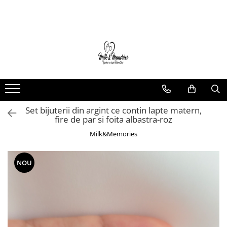
Magazin
Brățări
Brățări aur
Brățări argint
Brățări șnur
Set bijuterii din argint ce contin lapte matern,
Charm-uri
fire de par si foita albastra-roz
Cercei
Milk&Memories
Cercei aur
Cercei argint
NOU
Inele
Inele aur
Inele argint
Pandantive
Pandantive aur