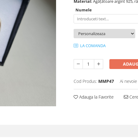
Material:
Agățătoare argint 925, r
Numele
LA COMANDA
ADAUG
Cod Produs:
MMP47
Ai nevoie
Adauga la Favorite
Cere 