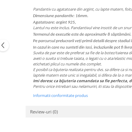
Pandantiv cu agatatoare din argint, cu lapte matern, foita 
Dimensiune pandantiv: 16mm.
Agatatoare: argint 925,
Lantul nu este inclus. Pandantivul vine insotit de un snur 
Termenul de executie este de aproximativ 8 săptămâni.
Pe parcursul prelucrarii veți primii detalii despre stadiu
In cazul in care nu sunteti din Iasi, incluziunile pot fi livra
Suvita de par este de preferat sa fie de la botez/taierea de
aveti o suvita si trebuie taiata, o legati cu o ata/elastic m
etichetati plicul cu numele dvs complet.
E posibil ca bijuteria realizata pentru dvs. sa difere ca si 
laptele matern este unic si inegalabil, si difera de la o m
Imi doresc ca bijuteria comandata sa fie perfecta, de
Pentru orice intrebari sau nelamuriri, iti stau la dispozit
Informatii conformitate produs
Review-uri
(0)