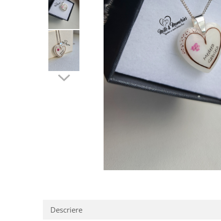
Pandantive argint
Vouchere Cadou
Seturi bijuterii
Seturi din argint
Seturi din aur
Descriere