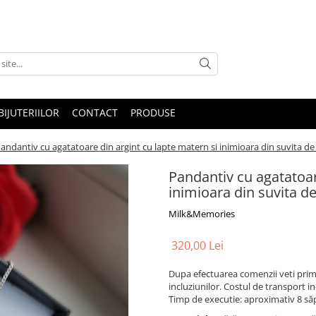
IJUTERIILOR
CONTACT
PRODUSE
andantiv cu agatatoare din argint cu lapte matern si inimioara din suvita de
Pandantiv cu agatatoar
inimioara din suvita d
Milk&Memories
320,00 Lei
Dupa efectuarea comenzii veti primi
incluziunilor. Costul de transport in
Timp de executie: aproximativ 8 să