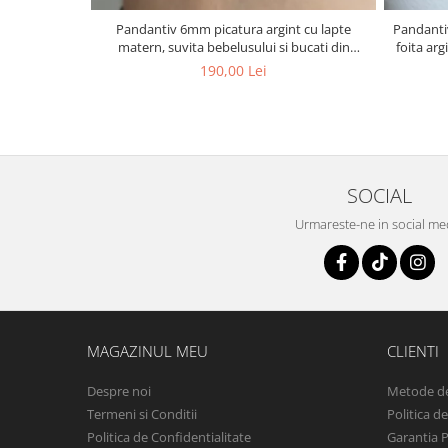
Pandantiv 6mm picatura argint cu lapte
Pandantiv
matern, suvita bebelusului si bucati din
foita arg
cordonul ombilical
190,00 Lei
SOCIAL
Urmareste-ne in social me
MAGAZINUL MEU
CLIENTI
Despre noi
Metode de
Termeni si Conditii
Politica d
Politica de Confidentialitate
Garantia 