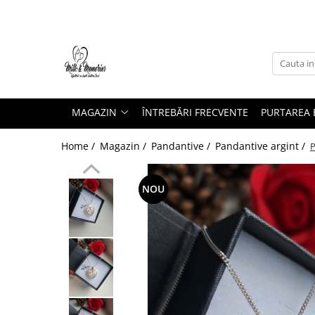
Magazin
Brățări
Brățări aur
MAGAZIN
ÎNTREBĂRI FRECVENTE
PURTAREA B
Brățări argint
Brățări șnur
Home /
Magazin /
Pandantive /
Pandantive argint /
P
Charm-uri
Cercei
NOU
Cercei aur
Cercei argint
Inele
Inele aur
Inele argint
Pandantive
Pandantive aur