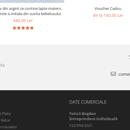
 din argint ce contine lapte matern,
Voucher Cadou
intie si initiala din suvita bebelusului
de la 100,00 Lei
440,00 Lei
dia
comen
DATE COMERCIALE
 Plata
Fotică Bogdan
Întreprindere Individuală
e Retur
F22/954/2021
Produselor