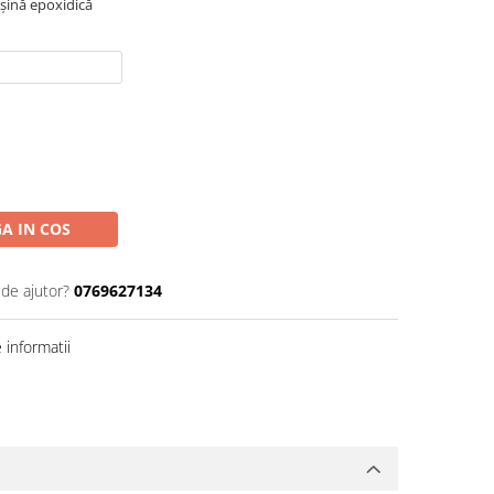
ășină epoxidică
A IN COS
 de ajutor?
0769627134
informatii