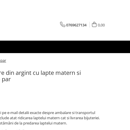
0769627134
0,00
 par
e din argint cu lapte matern si
e par
 pe e-mail detalii exacte despre ambalare si transportul
clude atat ridicarea laptelui matern cat si livrarea bijuteriei.
ptămâni de la predarea laptelui matern.