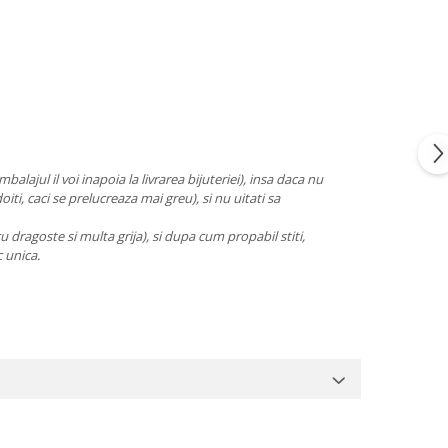
alajul il voi inapoia la livrarea bijuteriei), insa daca nu
oiti, caci se prelucreaza mai greu), si nu uitati sa
cu dragoste si multa grija), si dupa cum propabil stiti,
c unica.