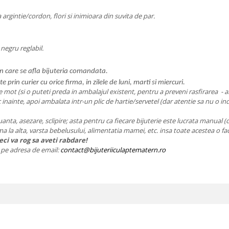
argintie/cordon, flori si inimioara din suvita de par.
negru reglabil.
l in care se afla bijuteria comandata.
te prin curier cu orice firma, in zilele de luni, marti si miercuri.
 mot (si o puteti preda in ambalajul existent, pentru a preveni rasfirarea - amb
ic inainte, apoi ambalata intr-un plic de hartie/servetel (dar atentie sa nu o ind
nuanta, asezare, sclipire; asta pentru ca fiecare bijuterie este lucrata manual (
ama la alta, varsta bebelusului, alimentatia mamei, etc. insa toate acestea o fa
ci va rog sa aveti rabdare!
ie pe adresa de email:
contact@bijuteriiculaptematern.ro