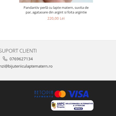
Pandantiv perlă cu lapte matern, suvita de
Pandantiv 
par, agataoare din argint si foita argintie
matern,
220,00 Lei
SUPORT CLIENTI
0769627134
zi@bijuteriiculaptematern.ro