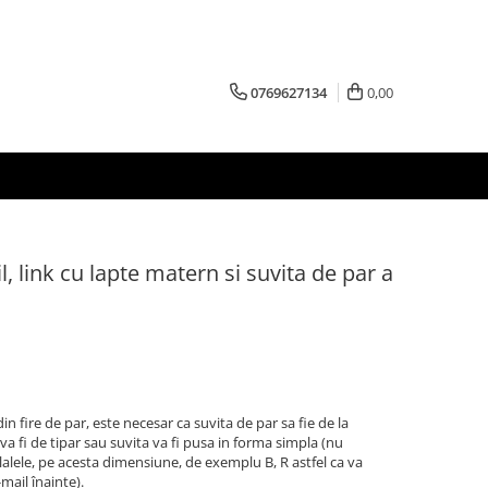
0769627134
0,00
l, link cu lapte matern si suvita de par a
din fire de par, este necesar ca suvita de par sa fie de la
a va fi de tipar sau suvita va fi pusa in forma simpla (nu
alele, pe acesta dimensiune, de exemplu B, R astfel ca va
ail înainte).