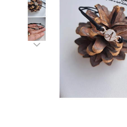
Pandantive argint
Vouchere Cadou
Seturi bijuterii
Seturi din argint
Seturi din aur