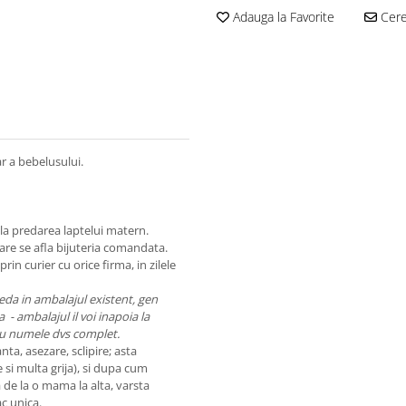
Adauga la Favorite
Cere 
ar a bebelusului.
la predarea laptelui matern.
 care se afla bijuteria comandata.
 prin curier cu orice firma, in zilele
preda in ambalajul existent, gen
 - ambalajul il voi inapoia la
a cu numele dvs complet.
nta, asezare, sclipire; asta
 si multa grija), si dupa cum
ra de la o mama la alta, varsta
c unica.