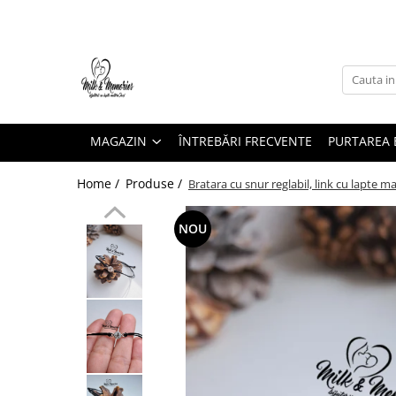
Magazin
Brățări
Brățări aur
MAGAZIN
ÎNTREBĂRI FRECVENTE
PURTAREA B
Brățări argint
Brățări șnur
Home /
Produse /
Bratara cu snur reglabil, link cu lapte m
Charm-uri
Cercei
NOU
Cercei aur
Cercei argint
Inele
Inele aur
Inele argint
Pandantive
Pandantive aur