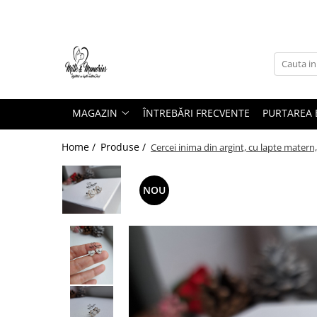
Magazin
Brățări
Brățări aur
MAGAZIN
ÎNTREBĂRI FRECVENTE
PURTAREA B
Brățări argint
Brățări șnur
Home /
Produse /
Cercei inima din argint, cu lapte matern, 
Charm-uri
Cercei
NOU
Cercei aur
Cercei argint
Inele
Inele aur
Inele argint
Pandantive
Pandantive aur