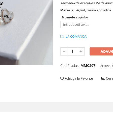
Termenul de executie este de aproxi
Material:
Argint, rășină epoxidică
Numele copiilor
LA COMANDA
ADAUG
Cod Produs:
MMC207
Ai nevoi
Adauga la Favorite
Cere 