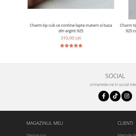
Charm tip cub ce contine lapte matern si baza
Charm ti
din argint 925
925 c
310,00 Lei
SOCIAL
Urmareste-ne in social me
MAGAZINUL MEU
CLIENTI
Despre noi
Metode de