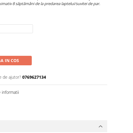
mativ 8 săptămâni de la predarea laptelui/suvitei de par.
A IN COS
e de ajutor?
0769627134
informatii