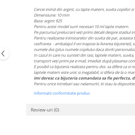
Cercei inimă din argint, cu lapte matern, suvita copiilor si 
Dimensiune: 10 mm
Baza: argint 925
Pentru acest model sunt necesari 10 ml lapte matern.
Pe parcursul prelucrarii veți primi detalii despre stadiul i
Pentru realizarea inimioarelor din suvita de par, aceasta 
rasfirarea - ambalajul il voi inapoia la livrarea bijuteriei),
numele dvs (plus numele copilului daca doriti personaliz
In cazul in care nu sunteti din Iasi, laptele matern, suvita
transport veți primi pe e-mail, imediat după plasarea com
E posibil ca bijuteria realizata pentru dvs. sa difere ca si 
laptele matern este unic si inegalabil, si difera de la o m
Imi doresc ca bijuteria comandata sa fie perfecta, de
Pentru orice intrebari sau nelamuriri, iti stau la dispozit
Informatii conformitate produs
Review-uri
(0)