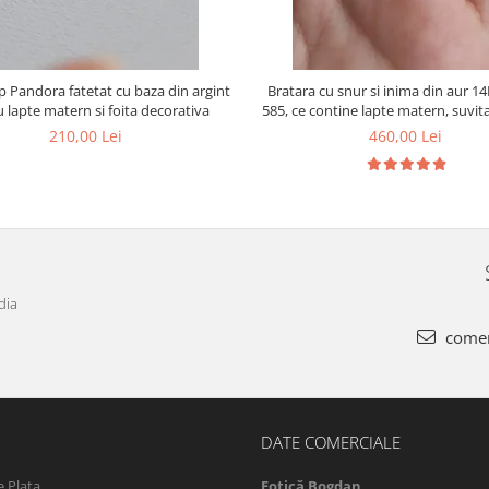
p Pandora fatetat cu baza din argint
Bratara cu snur si inima din aur 1
u lapte matern si foita decorativa
585, ce contine lapte matern, suvita
foita aurie
210,00 Lei
460,00 Lei
dia
comen
DATE COMERCIALE
 Plata
Fotică Bogdan