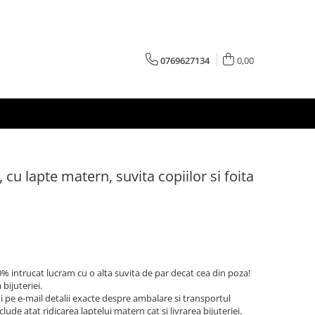
0769627134
0,00
 cu lapte matern, suvita copiilor si foita
% intrucat lucram cu o alta suvita de par decat cea din poza!
bijuteriei.
 pe e-mail detalii exacte despre ambalare si transportul
clude atat ridicarea laptelui matern cat si livrarea bijuteriei.