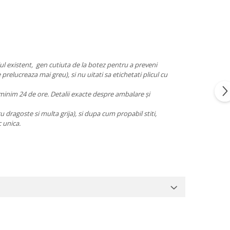
jul existent, gen cutiuta de la botez pentru a preveni
e prelucreaza mai greu), si nu uitati sa etichetati plicul cu
cu minim 24 de ore. Detalii exacte despre ambalare și
cu dragoste si multa grija), si dupa cum propabil stiti,
c unica.