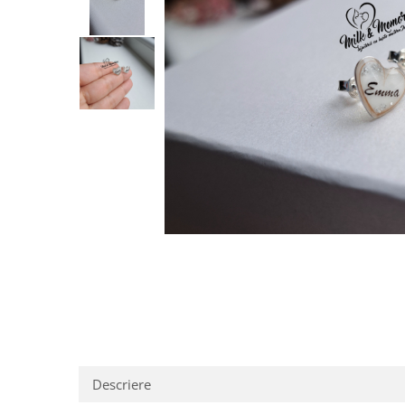
Pandantive argint
Vouchere Cadou
Seturi bijuterii
Seturi din argint
Seturi din aur
Descriere