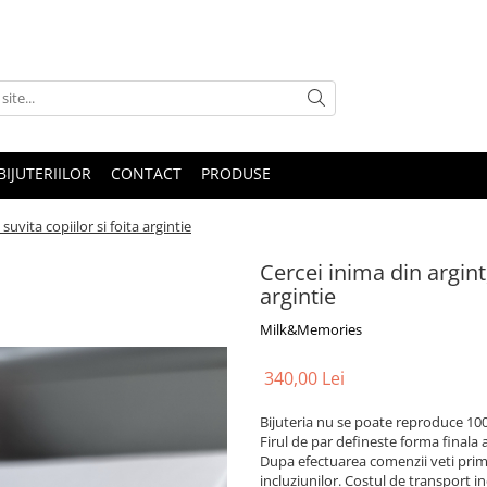
IJUTERIILOR
CONTACT
PRODUSE
suvita copiilor si foita argintie
Cercei inima din argint,
argintie
Milk&Memories
340,00 Lei
Bijuteria nu se poate reproduce 100
Firul de par defineste forma finala a 
Dupa efectuarea comenzii veti primi
incluziunilor. Costul de transport in