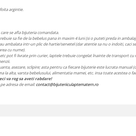
foita argintie.
n care se afla bijuteria comandata.
trebuie sa fie de la bebelus pana in maxim 4 luni (si o puteti preda in ambala
 sau ambalata intr-un plic de hartie/servetel (dar atentie sa nu o indoiti, caci s
area cu nume).
, etc pot fi livrate prin curier, laptele trebuie congelat înainte de transport 
enzii.
nuanta, asezare, sclipire; asta pentru ca fiecare bijuterie este lucrata manual (
ama la alta, varsta bebelusului, alimentatia mamei, etc. insa toate acestea o fa
ci va rog sa aveti rabdare!
ie pe adresa de email:
contact@bijuteriiculaptematern.ro