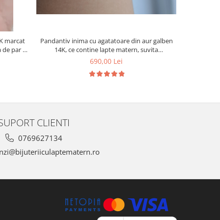
4K marcat
Pandantiv inima cu agatatoare din aur galben
Pandantiv 
 de par si
14K, ce contine lapte matern, suvita
print mam
bebelusului in forma de initiala si foita aurie.
su
690,00 Lei
SUPORT CLIENTI
0769627134
zi@bijuteriiculaptematern.ro