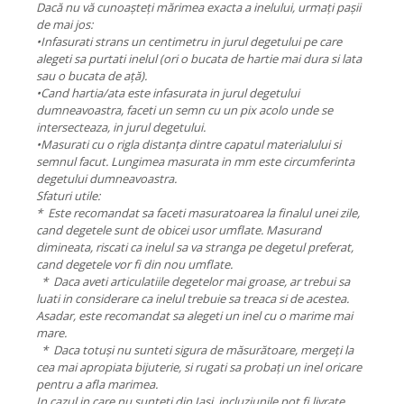
Dacă nu vă cunoașteți mărimea exacta a inelului, urmați pașii
de mai jos:
•Infasurati strans un centimetru in jurul degetului pe care
alegeti sa purtati inelul (ori o bucata de hartie mai dura si lata
sau o bucata de ață).
•Cand hartia/ata este infasurata in jurul degetului
dumneavoastra, faceti un semn cu un pix acolo unde se
intersecteaza, in jurul degetului.
•Masurati cu o rigla distanța dintre capatul materialului si
semnul facut. Lungimea masurata in mm este circumferinta
degetului dumneavoastra.
Sfaturi utile:
* Este recomandat sa faceti masuratoarea la finalul unei zile,
cand degetele sunt de obicei usor umflate. Masurand
dimineata, riscati ca inelul sa va stranga pe degetul preferat,
cand degetele vor fi din nou umflate.
* Daca aveti articulatiile degetelor mai groase, ar trebui sa
luati in considerare ca inelul trebuie sa treaca si de acestea.
Asadar, este recomandat sa alegeti un inel cu o marime mai
mare.
* Daca totuși nu sunteti sigura de măsurătoare, mergeți la
cea mai apropiata bijuterie, si rugati sa probați un inel oricare
pentru a afla marimea.
In cazul in care nu sunteti din Iasi, incluziunile pot fi livrate