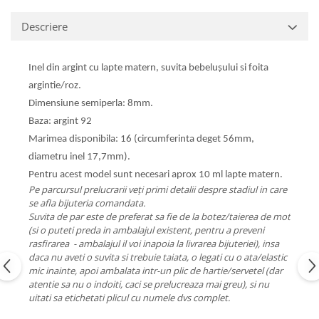
Descriere
Inel din argint cu lapte matern, suvita bebelușului si foita
argintie/roz.
Dimensiune semiperla: 8mm.
Baza: argint 92
Marimea disponibila: 16 (circumferinta deget 56mm,
diametru inel 17,7mm).
Pentru acest model sunt necesari aprox 10 ml lapte matern.
Pe parcursul prelucrarii veți primi detalii despre stadiul in care
se afla bijuteria comandata.
Suvita de par este de preferat sa fie de la botez/taierea de mot
(si o puteti preda in ambalajul existent, pentru a preveni
rasfirarea - ambalajul il voi inapoia la livrarea bijuteriei), insa
daca nu aveti o suvita si trebuie taiata, o legati cu o ata/elastic
mic inainte, apoi ambalata intr-un plic de hartie/servetel (dar
atentie sa nu o indoiti, caci se prelucreaza mai greu), si nu
uitati sa etichetati plicul cu numele dvs complet.