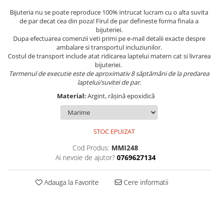
Bijuteria nu se poate reproduce 100% intrucat lucram cu o alta suvita
de par decat cea din poza! Firul de par defineste forma finala a
bijuteriei.
Dupa efectuarea comenzii veti primi pe e-mail detalii exacte despre
ambalare si transportul incluziunilor.
Costul de transport include atat ridicarea laptelui matern cat si livrarea
bijuteriei.
Termenul de executie este de aproximativ 8 săptămâni de la predarea
laptelui/suvitei de par.
Material:
Argint, rășină epoxidică
STOC EPUIZAT
Cod Produs:
MMI248
Ai nevoie de ajutor?
0769627134
Adauga la Favorite
Cere informatii