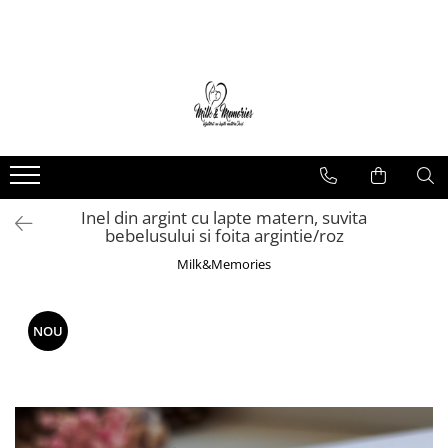
Magazin
Brățări
Brățări aur
Brățări argint
Brățări șnur
Inel din argint cu lapte matern, suvita
Charm-uri
bebelusului si foita argintie/roz
Cercei
Milk&Memories
Cercei aur
Cercei argint
Inele
NOU
Inele aur
Inele argint
Pandantive
Pandantive aur