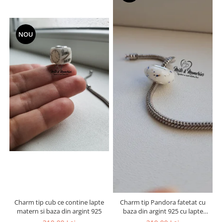
NOU
Charm tip cub ce contine lapte
Charm tip Pandora fatetat cu
matern si baza din argint 925
baza din argint 925 cu lapte
matern si foita decorativa