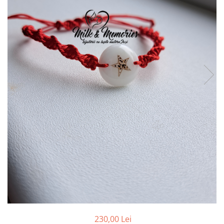
Pandantive argint
Vouchere Cadou
Seturi bijuterii
Seturi din argint
Seturi din aur
230,00 Lei