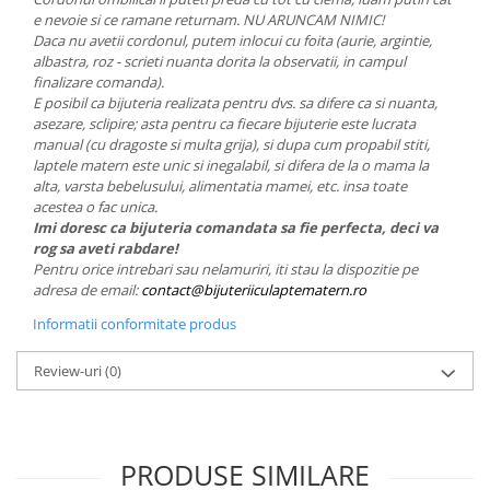
e nevoie si ce ramane returnam. NU ARUNCAM NIMIC!
Daca nu avetii cordonul, putem inlocui cu foita (aurie, argintie,
albastra, roz - scrieti nuanta dorita la observatii, in campul
finalizare comanda).
E posibil ca bijuteria realizata pentru dvs. sa difere ca si nuanta,
asezare, sclipire; asta pentru ca fiecare bijuterie este lucrata
manual (cu dragoste si multa grija), si dupa cum propabil stiti,
laptele matern este unic si inegalabil, si difera de la o mama la
alta, varsta bebelusului, alimentatia mamei, etc. insa toate
acestea o fac unica.
Imi doresc ca bijuteria comandata sa fie perfecta, deci va
rog sa aveti rabdare!
Pentru orice intrebari sau nelamuriri, iti stau la dispozitie pe
adresa de email:
contact@bijuteriiculaptematern.ro
Informatii conformitate produs
Review-uri
(0)
PRODUSE SIMILARE