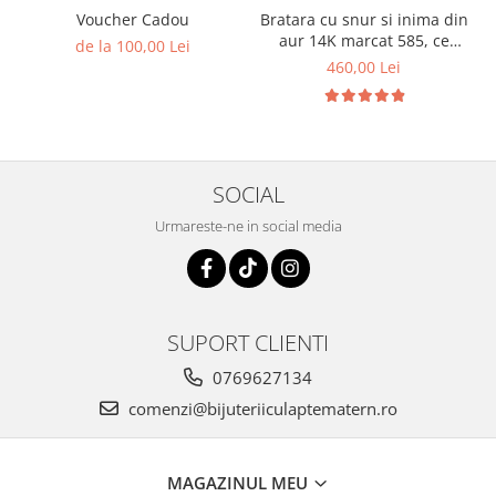
Voucher Cadou
Bratara cu snur si inima din
aur 14K marcat 585, ce
de la 100,00 Lei
contine lapte matern, suvita
460,00 Lei
de par si foita aurie
SOCIAL
Urmareste-ne in social media
SUPORT CLIENTI
0769627134
comenzi@bijuteriiculaptematern.ro
MAGAZINUL MEU