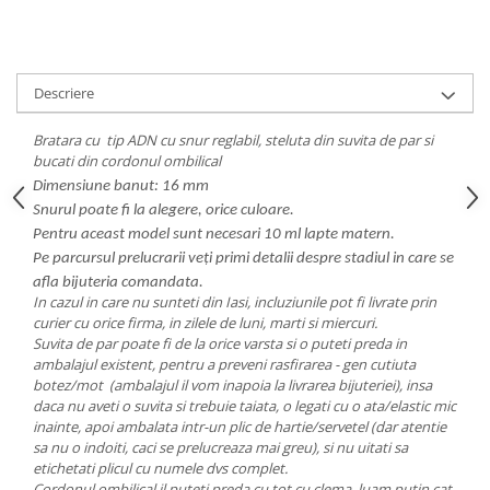
Descriere
Bratara cu tip ADN cu snur reglabil, steluta din suvita de par si
bucati din cordonul ombilical
Dimensiune banut: 16 mm
Snurul poate fi la alegere, orice culoare.
Pentru aceast model sunt necesari 10 ml lapte matern.
Pe parcursul prelucrarii veți primi detalii despre stadiul in care se
afla bijuteria comandata.
In cazul in care nu sunteti din Iasi, incluziunile pot fi livrate prin
curier cu orice firma, in zilele de luni, marti si miercuri.
Suvita de par poate fi de la orice varsta si o puteti preda in
ambalajul existent, pentru a preveni rasfirarea - gen cutiuta
botez/mot (ambalajul il vom inapoia la livrarea bijuteriei), insa
daca nu aveti o suvita si trebuie taiata, o legati cu o ata/elastic mic
inainte, apoi ambalata intr-un plic de hartie/servetel (dar atentie
sa nu o indoiti, caci se prelucreaza mai greu), si nu uitati sa
etichetati plicul cu numele dvs complet.
Cordonul ombilical il puteti preda cu tot cu clema, luam putin cat