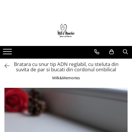
Magazin
Brățări
Brățări aur
Brățări argint
Brățări șnur
Bratara cu snur tip ADN reglabil, cu steluta din
Charm-uri
suvita de par si bucati din cordonul ombilical
Cercei
Milk&Memories
Cercei aur
Cercei argint
Inele
Inele aur
Inele argint
Pandantive
Pandantive aur