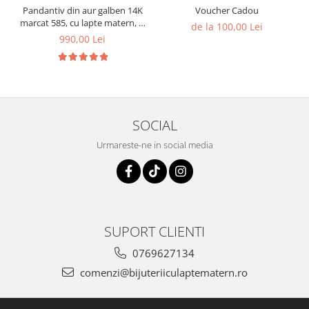
Pandantiv din aur galben 14K
Voucher Cadou
marcat 585, cu lapte matern, si
de la 100,00 Lei
inimioare din suvita de par a
990,00 Lei
copiilor
SOCIAL
Urmareste-ne in social media
SUPORT CLIENTI
0769627134
comenzi@bijuteriiculaptematern.ro