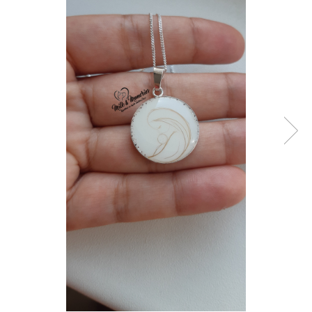
Pandantive argint
Vouchere Cadou
Seturi bijuterii
Seturi din argint
Seturi din aur