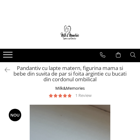
Magazin
Brățări
Brățări aur
Brățări argint
Brățări șnur
Pandantiv cu lapte matern, figurina mama si
Charm-uri
bebe din suvita de par si foita argintie cu bucati
Cercei
din cordonul ombilical
Cercei aur
Milk&Memories
Cercei argint
1 Review
Inele
Inele aur
NOU
Inele argint
Pandantive
Pandantive aur