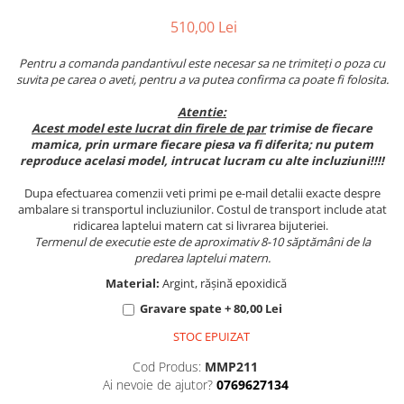
510,00 Lei
Pentru a comanda pandantivul este necesar sa ne trimiteți o poza cu
suvita pe carea o aveti, pentru a va putea confirma ca poate fi folosita.
Atentie:
Acest model este lucrat din firele de par
trimise de fiecare
mamica, prin urmare fiecare piesa va fi diferita; nu putem
reproduce acelasi model, intrucat lucram cu alte incluziuni!!!!
Dupa efectuarea comenzii veti primi pe e-mail detalii exacte despre
ambalare si transportul incluziunilor. Costul de transport include atat
ridicarea laptelui matern cat si livrarea bijuteriei.
Termenul de executie este de aproximativ 8-10
săptămâni de la
predarea laptelui matern.
Material:
Argint, rășină epoxidică
Gravare spate + 80,00 Lei
STOC EPUIZAT
Cod Produs:
MMP211
Ai nevoie de ajutor?
0769627134