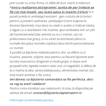
prin curier cu orice firma, in zilele de luni, marti si miercuri.
P
entru realizarea pictogramei, suvita de par trebuie sa
fie cat mai moale, sau luata pana in maxim 3-4 luni
si o
puteti preda in ambalajul existent - gen cutiuta de la botez -
pentru a preveni rasfirarea (ambalajul il vom inapoia la
livrarea bijuteriei), insa daca nu aveti o suvita si trebuie taiata,
o legati cu o ata/elastic mic inainte, apoi ambalata intr-un plic
de hartie/servetel (dar atentie sa nu o indoiti, caci se
prelucreaza mai greu), si nu uitati sa etichetati plicul cu
numele dvs (plus numele copilului daca doriti personalizarea
cu nume).
E posibil ca bijuteria realizata pentru dvs. sa difere ca si
nuanta, asezare, sclipire; asta pentru ca fiecare bijuterie este
lucrata manual (cu dragoste si multa grija), si dupa cum
propabil stiti, laptele matern este unic si inegalabil, si difera de
la o mama la alta, varsta bebelusului, alimentatia mamei, etc.
insa toate acestea o fac unica.
Imi doresc ca bijuteria comandata sa fie perfecta, deci
va rog sa aveti rabdare!
Pentru orice intrebari sau nelamuriri, iti stau la dispozitie pe
adresa de email:
contact@bijuteriiculaptematern.ro
Informatii conformitate produs