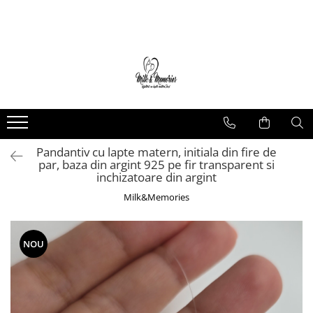
Magazin
Brățări
Brățări aur
Brățări argint
Brățări șnur
Pandantiv cu lapte matern, initiala din fire de
Charm-uri
par, baza din argint 925 pe fir transparent si
Cercei
inchizatoare din argint
Cercei aur
Milk&Memories
Cercei argint
Inele
NOU
Inele aur
Inele argint
Pandantive
Pandantive aur