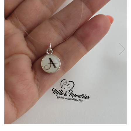
Pandantive argint
Vouchere Cadou
Seturi bijuterii
Seturi din argint
Seturi din aur