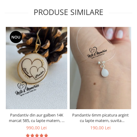
PRODUSE SIMILARE
NOU
Pandantiv din aur galben 14K
Pandantiv 6mm picatura argint
marcat 585, cu lapte matern, si
cu lapte matern, suvita
inimioare din suvita de par a
bebelusului si bucati din
990,00 Lei
190,00 Lei
copiilor
cordonul ombilical