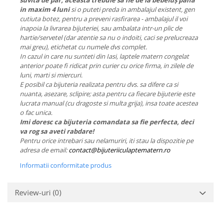
suvita de par, aceasta trebuie sa fie de la bebeluș pana
in maxim 4 luni
si o puteti preda in ambalajul existent, gen
cutiuta botez, pentru a preveni rasfirarea - ambalajul il voi
inapoia la livrarea bijuteriei, sau ambalata intr-un plic de
hartie/servetel (dar atentie sa nu o indoiti, caci se prelucreaza
mai greu), etichetat cu numele dvs complet.
In cazul in care nu sunteti din Iasi, laptele matern congelat
anterior poate fi ridicat prin curier cu orice firma, in zilele de
luni, marti si miercuri.
E posibil ca bijuteria realizata pentru dvs. sa difere ca si
nuanta, asezare, sclipire; asta pentru ca fiecare bijuterie este
lucrata manual (cu dragoste si multa grija), insa toate acestea
o fac unica.
Imi doresc ca bijuteria comandata sa fie perfecta, deci
va rog sa aveti rabdare!
Pentru orice intrebari sau nelamuriri, iti stau la dispozitie pe
adresa de email:
contact@bijuteriiculaptematern.ro
Informatii conformitate produs
Review-uri
(0)