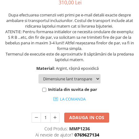
310,00 Lei
Dupa efectuarea comenzii veti primi pe e-mail detalii exacte despre
ambalare si transportul incluziunilor. Costul de transport include atat
ridicarea laptelui matern cat si livrarea bijuteriei.
ATENTIE: Pentru formarea initialelor ce necesita ondulare de exemplu:
S R B ...etc, din fir de par, va solicitam sa ne trimiteti fire de par de la
bebelus pana in maxim 3-4 luni!! Altfel reașezarea firelor de par, va fi in
forma simpla.
Termenul de executie este de aproximativ 8 săptămâni de la predarea
laptelui matern.
Material:
Argint, rășină epoxidică
Initiala din suvita de par
LA COMANDA
ADAUGA IN COS
Cod Produs:
MMP1236
Ai nevoie de ajutor?
0769627134