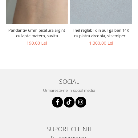
Pandantiv 6mm picatura argint
Inel reglabil din aur galben 14K
cu lapte matern, suvita
cu piatra zirconia, si semiperla
bebelusului si bucati din
ce contine lapte matern
190,00 Lei
1.300,00 Lei
cordonul ombilical
SOCIAL
Urmareste-ne in social media
SUPORT CLIENTI