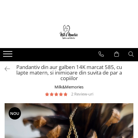
Magazin
Brățări
Brățări aur
Brățări argint
Brățări șnur
Pandantiv din aur galben 14K marcat 585, cu
Charm-uri
lapte matern, si inimioare din suvita de par a
Cercei
copiilor
Cercei aur
Milk&Memories
Cercei argint
2 Review-uri
Inele
Inele aur
NOU
Inele argint
Pandantive
Pandantive aur