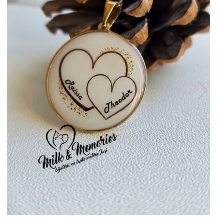
Pandantive argint
Vouchere Cadou
Seturi bijuterii
Seturi din argint
Seturi din aur