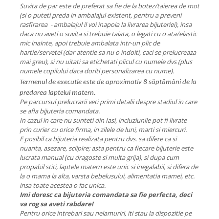
Suvita de par este de preferat sa fie de la botez/taierea de mot
(si o puteti preda in ambalajul existent, pentru a preveni
rasfirarea - ambalajul il voi inapoia la livrarea bijuteriei), insa
daca nu aveti o suvita si trebuie taiata, o legati cu o ata/elastic
mic inainte, apoi trebuie ambalata intr-un plic de
hartie/servetel (dar atentie sa nu o indoiti, caci se prelucreaza
mai greu), si nu uitati sa etichetati plicul cu numele dvs (plus
numele copilului daca doriti personalizarea cu nume).
Termenul de executie este de aproximativ 8 săptămâni de la
predarea laptelui matern.
Pe parcursul prelucrarii veti primi detalii despre stadiul in care
se afla bijuteria comandata.
In cazul in care nu sunteti din Iasi, incluziunile pot fi livrate
prin curier cu orice firma, in zilele de luni, marti si miercuri.
E posibil ca bijuteria realizata pentru dvs. sa difere ca si
nuanta, asezare, sclipire; asta pentru ca fiecare bijuterie este
lucrata manual (cu dragoste si multa grija), si dupa cum
propabil stiti, laptele matern este unic si inegalabil, si difera de
la o mama la alta, varsta bebelusului, alimentatia mamei, etc.
insa toate acestea o fac unica.
Imi doresc ca bijuteria comandata sa fie perfecta, deci
va rog sa aveti rabdare!
Pentru orice intrebari sau nelamuriri, iti stau la dispozitie pe