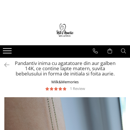
Magazin
Brățări
Brățări aur
Brățări argint
Brățări șnur
Pandantiv inima cu agatatoare din aur galben
Charm-uri
14K, ce contine lapte matern, suvita
Cercei
bebelusului in forma de initiala si foita aurie.
Cercei aur
Milk&Memories
Cercei argint
1 Review
Inele
Inele aur
Inele argint
Pandantive
Pandantive aur