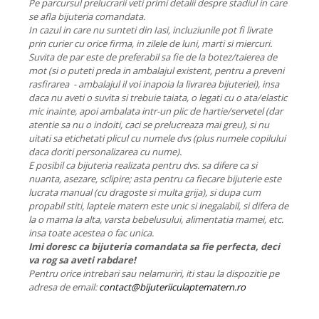
Pe parcursul prelucrarii veti primi detalii despre stadiul in care
se afla bijuteria comandata.
In cazul in care nu sunteti din Iasi, incluziunile pot fi livrate
prin curier cu orice firma, in zilele de luni, marti si miercuri.
Suvita de par este de preferabil sa fie de la botez/taierea de
mot (si o puteti preda in ambalajul existent, pentru a preveni
rasfirarea - ambalajul il voi inapoia la livrarea bijuteriei), insa
daca nu aveti o suvita si trebuie taiata, o legati cu o ata/elastic
mic inainte, apoi ambalata intr-un plic de hartie/servetel (dar
atentie sa nu o indoiti, caci se prelucreaza mai greu), si nu
uitati sa etichetati plicul cu numele dvs (plus numele copilului
daca doriti personalizarea cu nume).
E posibil ca bijuteria realizata pentru dvs. sa difere ca si
nuanta, asezare, sclipire; asta pentru ca fiecare bijuterie este
lucrata manual (cu dragoste si multa grija), si dupa cum
propabil stiti, laptele matern este unic si inegalabil, si difera de
la o mama la alta, varsta bebelusului, alimentatia mamei, etc.
insa toate acestea o fac unica.
Imi doresc ca bijuteria comandata sa fie perfecta, deci
va rog sa aveti rabdare!
Pentru orice intrebari sau nelamuriri, iti stau la dispozitie pe
adresa de email:
contact@bijuteriiculaptematern.ro