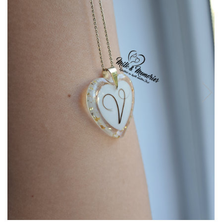
Pandantive argint
Vouchere Cadou
Seturi bijuterii
Seturi din argint
Seturi din aur