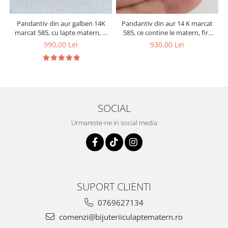
Pandantiv din aur galben 14K
Pandantiv din aur 14 K marcat
marcat 585, cu lapte matern, si
585, ce contine le matern, fire
inimioare din suvita de par a
de par si foita aurie
990,00 Lei
930,00 Lei
copiilor
SOCIAL
Urmareste-ne in social media
SUPORT CLIENTI
0769627134
comenzi@bijuteriiculaptematern.ro