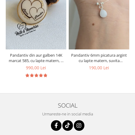
Pandantiv din aur galben 14K
Pandantiv 6mm picatura argint
marcat 585, cu lapte matern, si
cu lapte matern, suvita
inimioare din suvita de par a
bebelusului si bucati din
990,00 Lei
190,00 Lei
copiilor
cordonul ombilical
SOCIAL
Urmareste-ne in social media