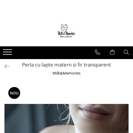
Magazin
Brățări
Brățări aur
Brățări argint
Brățări șnur
Perla cu lapte matern si fir transparent
Charm-uri
Cercei
Milk&Memories
Cercei aur
Cercei argint
NOU
Inele
Inele aur
Inele argint
Pandantive
Pandantive aur