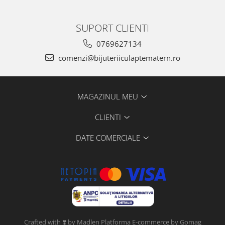
SUPORT CLIENTI
0769627134
comenzi@bijuteriiculaptematern.ro
MAGAZINUL MEU
CLIENTI
DATE COMERCIALE
Crafted with ❣️ by Madlen
Platforma E-commerce by Gomag