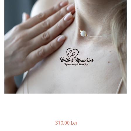
Pandantive argint
Vouchere Cadou
Seturi bijuterii
Seturi din argint
Seturi din aur
310,00 Lei