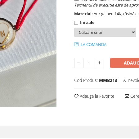
Termenul de executie este de aprox
Material:
Aur galben 14K, rășină ep
Initiale
LA COMANDA
ADAUG
Cod Produs:
MMB213
Ai nevoi
Adauga la Favorite
Cere 