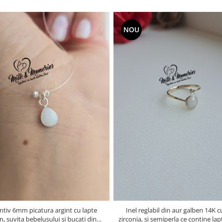
NOU
tiv 6mm picatura argint cu lapte
Inel reglabil din aur galben 14K c
, suvita bebelusului si bucati din
zirconia, si semiperla ce contine la