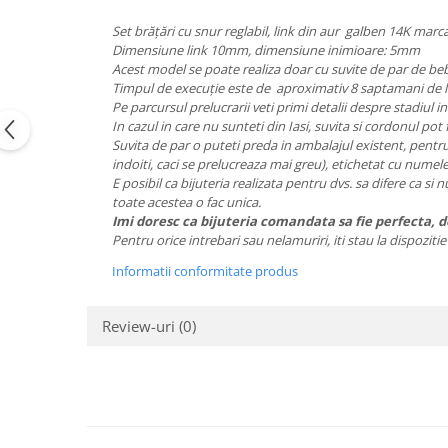
Set brățări cu snur reglabil, link din aur galben 14K marca
Dimensiune link 10mm, dimensiune inimioare: 5mm
Acest model se poate realiza doar cu suvite de par de beb
Timpul de execuție este de aproximativ 8 saptamani de la
Pe parcursul prelucrarii veti primi detalii despre stadiul i
In cazul in care nu sunteti din Iasi, suvita si cordonul pot f
Suvita de par o puteti preda in ambalajul existent, pentru a
indoiti, caci se prelucreaza mai greu), etichetat cu numele
E posibil ca bijuteria realizata pentru dvs. sa difere ca si 
toate acestea o fac unica.
Imi doresc ca bijuteria comandata sa fie perfecta, de
Pentru orice intrebari sau nelamuriri, iti stau la dispozit
Informatii conformitate produs
Review-uri
(0)