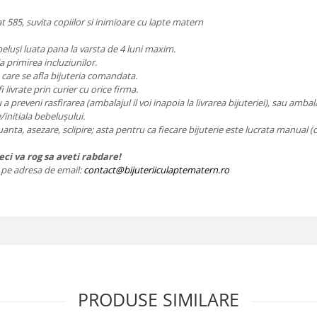
t 585, suvita copiilor si inimioare cu lapte matern
eluși luata pana la varsta de 4 luni maxim.
 primirea incluziunilor.
n care se afla bijuteria comandata.
i livrate prin curier cu orice firma.
 preveni rasfirarea (ambalajul il voi inapoia la livrarea bijuteriei), sau ambal
/initiala bebelușului.
nuanta, asezare, sclipire; asta pentru ca fiecare bijuterie este lucrata manual (c
ci va rog sa aveti rabdare!
ie pe adresa de email:
contact@bijuteriiculaptematern.ro
PRODUSE SIMILARE