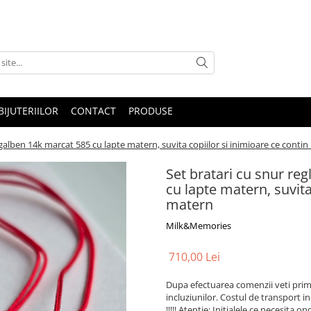
IJUTERIILOR
CONTACT
PRODUSE
ur galben 14k marcat 585 cu lapte matern, suvita copiilor si inimioare ce conti
Set bratari cu snur reg
cu lapte matern, suvita
matern
Milk&Memories
710,00 Lei
Dupa efectuarea comenzii veti primi
incluziunilor. Costul de transport in
!!!!! Atentie: Initialele ce necesita 