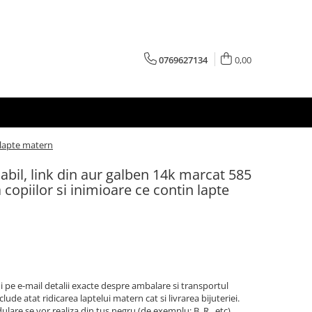
0769627134
0,00
n lapte matern
labil, link din aur galben 14k marcat 585
 copiilor si inimioare ce contin lapte
 pe e-mail detalii exacte despre ambalare si transportul
clude atat ridicarea laptelui matern cat si livrarea bijuteriei.
ondulare se vor realiza din tus negru (de exemplu: B, R...etc)