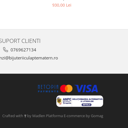
930,00 Lei
SUPORT CLIENTI
0769627134
zi@bijuteriiculaptematern.ro
Crafted with ❣️ by Madlen
Platforma E-commerce by Gomag