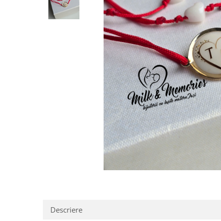
Pandantive argint
Vouchere Cadou
Seturi bijuterii
Seturi din argint
Seturi din aur
Descriere