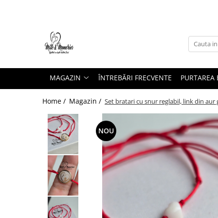
Magazin
Brățări
Brățări aur
MAGAZIN
ÎNTREBĂRI FRECVENTE
PURTAREA B
Brățări argint
Brățări șnur
Home /
Magazin /
Set bratari cu snur reglabil, link din a
Charm-uri
Cercei
NOU
Cercei aur
Cercei argint
Inele
Inele aur
Inele argint
Pandantive
Pandantive aur