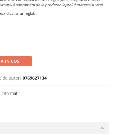
imativ 8 săptămâni de la predarea laptelui matern/suvitei.
oxidică, snur reglabil
A IN COS
e de ajutor?
0769627134
informatii