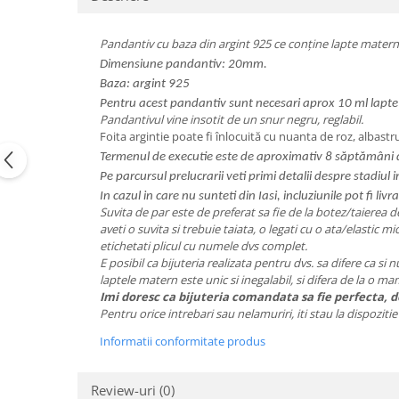
Pandantiv cu baza din argint 925 ce conține lapte matern,
Dimensiune pandantiv: 20mm.
Baza: argint 925
Pentru acest pandantiv sunt necesari aprox 10 ml lapt
Pandantivul vine insotit de un snur negru, reglabil.
Foita argintie poate fi înlocuită cu nuanta de roz, albastr
Termenul de executie este de aproximativ 8 săptămâni d
Pe parcursul prelucrarii veti primi detalii despre stadiul
In cazul in care nu sunteti din Iasi, incluziunile pot fi livra
Suvita de par este de preferat sa fie de la botez/taierea de
aveti o suvita si trebuie taiata, o legati cu o ata/elastic m
etichetati plicul cu numele dvs complet.
E posibil ca bijuteria realizata pentru dvs. sa difere ca si 
laptele matern este unic si inegalabil, si difera de la o m
Imi doresc ca bijuteria comandata sa fie perfecta, de
Pentru orice intrebari sau nelamuriri, iti stau la dispozit
Informatii conformitate produs
Review-uri
(0)