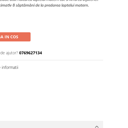
ximativ 8 săptămâni de la predarea laptelui matern.
A IN COS
 de ajutor?
0769627134
informatii