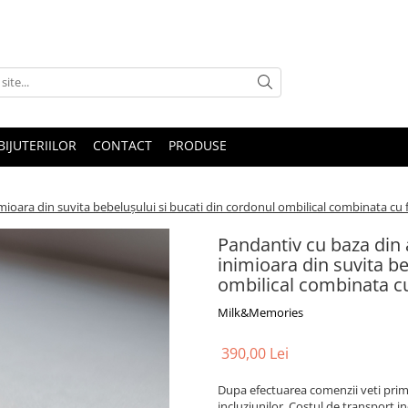
IJUTERIILOR
CONTACT
PRODUSE
ioara din suvita bebelușului si bucati din cordonul ombilical combinata cu fo
Pandantiv cu baza din 
inimioara din suvita be
ombilical combinata cu 
Milk&Memories
390,00 Lei
Dupa efectuarea comenzii veti primi
incluziunilor. Costul de transport in