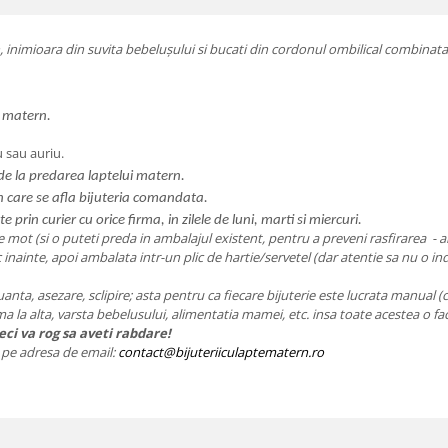
 inimioara din suvita bebelușului si bucati din cordonul ombilical combinata c
e matern.
u sau auriu.
e la predarea laptelui matern.
 in care se afla bijuteria comandata.
te prin curier cu orice firma, in zilele de luni, marti si miercuri.
 mot (si o puteti preda in ambalajul existent, pentru a preveni rasfirarea - amb
ic inainte, apoi ambalata intr-un plic de hartie/servetel (dar atentie sa nu o ind
nuanta, asezare, sclipire; asta pentru ca fiecare bijuterie este lucrata manual (
ama la alta, varsta bebelusului, alimentatia mamei, etc. insa toate acestea o fa
ci va rog sa aveti rabdare!
ie pe adresa de email:
contact@bijuteriiculaptematern.ro