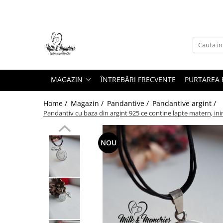
Magazin
Brățări
Brățări aur
MAGAZIN
ÎNTREBĂRI FRECVENTE
PURTAREA B
Brățări argint
Brățări șnur
Home /
Magazin /
Pandantive /
Pandantive argint /
Charm-uri
Pandantiv cu baza din argint 925 ce contine lapte matern, inim
Cercei
Cercei aur
NOU
Cercei argint
Inele
Inele aur
Inele argint
Pandantive
Pandantive aur