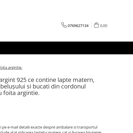
0769627134
0,00
ita argintie.
argint 925 ce contine lapte matern,
belușului si bucati din cordonul
foita argintie.
 pe e-mail detalii exacte despre ambalare si transportul
clude atat ridicarea laptelui matern cat si livrarea bijuteriei.