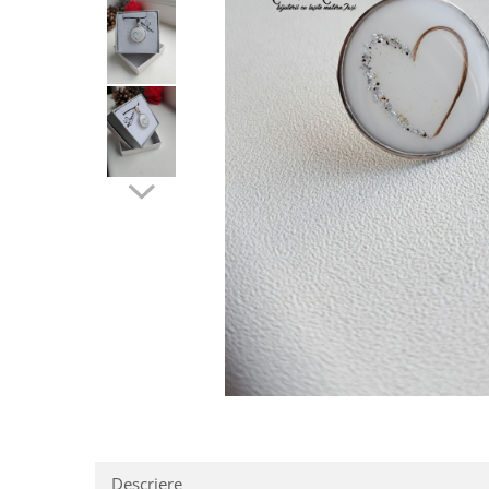
Pandantive argint
Vouchere Cadou
Seturi bijuterii
Seturi din argint
Seturi din aur
Descriere