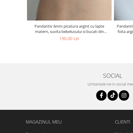
Pandantiv 6mm picatura argint cu lapte
Pandantiv
matern, suvita bebelusului si bucati din
foita arg
cordonul ombilical
190,00 Lei
SOCIAL
Urmareste-ne in social me
MAGAZINUL MEU
CLIENTI