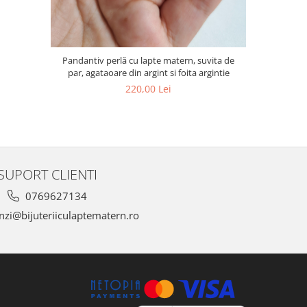
Pandantiv perlă cu lapte matern, suvita de
Pandantiv 
par, agataoare din argint si foita argintie
matern,
220,00 Lei
SUPORT CLIENTI
0769627134
zi@bijuteriiculaptematern.ro