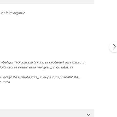
u foita argintie.
alajul il voi inapoia la livrarea bijuteriei), insa daca nu
oiti, caci se prelucreaza mai greu), si nu uitati sa
cu dragoste si multa grija), si dupa cum propabil stiti,
c unica.