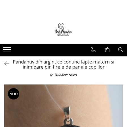
Magazin
Brățări
Brățări aur
Brățări argint
Brățări șnur
Pandantiv din argint ce contine lapte matern si
Charm-uri
inimioare din firele de par ale copiilor
Cercei
Milk&Memories
Cercei aur
Cercei argint
Inele
NOU
Inele aur
Inele argint
Pandantive
Pandantive aur