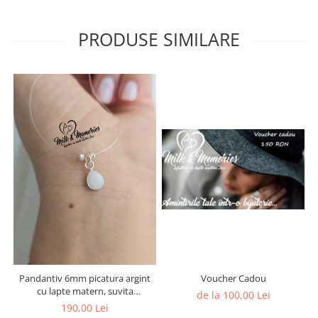
PRODUSE SIMILARE
Pandantiv 6mm picatura argint
Voucher Cadou
cu lapte matern, suvita
de la 100,00 Lei
bebelusului si bucati din
190,00 Lei
cordonul ombilical