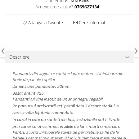
Cod Produs:
MMP285
Ai nevoie de ajutor?
0769627134
Adauga la Favorite
Cere informatii
Descriere
Pandantiv din argint ce conține lapte matern si inimioare din
firele de par ale copiilor
Dimensiune pandantiv: 20mm.
Baza: argint 925
Pandantivul vine insotit de un snur negru reglabil.
Pe parcursul prelucrarii veți primii detalii despre stadiul in
care se afla bijuteria comandata.
In cazul in care nu sunteti din Iasi, incluziunile pot fi livrate
prin curier cu orice firma, in zilele de luni, marti si miercuri.
Pentru a lucra inimioarele suvita de par trebuie sa fie de la
bebelus cat mai mic, maxim 4 luni ( la inimioara mare merge si