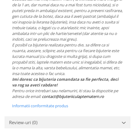
de la 1 an, dar numai daca nu a mai fost tuns niciodata), si o
puteti preda in ambalajul existent, pentru a preveni rasfirarea,
gen cutiuta de la botez, daca asa il aveti pastrat (ambalajul il
voi inapoia la livrarea bijuteriei), insa daca nu aveti o suvita si
trebuie taiata, o legati cu o ata/elastic mic inainte, apoi
ambalata intr-un plic de hartie/servetel (dar atentie sa nu o
indoiti, caci se prelucreaza mai greu).
E posibil ca bijuteria realizata pentru dvs. sa difere ca si
nuanta, asezare, sclipire; asta pentru ca fiecare bijuterie este
lucrata manual (cu dragoste si multa grija), si dupa cum
propabil stiti, laptele matern este unic si inegalabil, si difera de
la o mama la alta, varsta bebelusului, alimentatia mamei, etc.
insa toate acestea o fac unica.
Imi doresc ca bijuteria comandata sa fie perfecta, deci
va rog sa aveti rabdare!
Pentru orice intrebari sau nelamuriri, iti stau la dispozitie pe
adresa de email:
contact@bijuteriiculaptematern.ro
Informatii conformitate produs
Review-uri
(0)