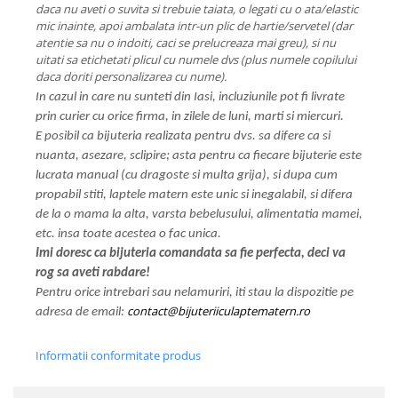
daca nu aveti o suvita si trebuie taiata, o legati cu o ata/elastic
mic inainte, apoi ambalata intr-un plic de hartie/servetel (dar
atentie sa nu o indoiti, caci se prelucreaza mai greu), si nu
uitati sa etichetati plicul cu numele dvs (plus numele copilului
daca doriti personalizarea cu nume).
In cazul in care nu sunteti din Iasi, incluziunile pot fi livrate
prin curier cu orice firma, in zilele de luni, marti si miercuri.
E posibil ca bijuteria realizata pentru dvs. sa difere ca si
nuanta, asezare, sclipire; asta pentru ca fiecare bijuterie este
lucrata manual (cu dragoste si multa grija), si dupa cum
propabil stiti, laptele matern este unic si inegalabil, si difera
de la o mama la alta, varsta bebelusului, alimentatia mamei,
etc. insa toate acestea o fac unica.
Imi doresc ca bijuteria comandata sa fie perfecta, deci va
rog sa aveti rabdare!
Pentru orice intrebari sau nelamuriri, iti stau la dispozitie pe
contact@bijuteriiculaptematern.ro
adresa de email:
Informatii conformitate produs