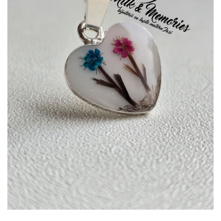
Pandantive argint
Vouchere Cadou
Seturi bijuterii
Seturi din argint
Seturi din aur