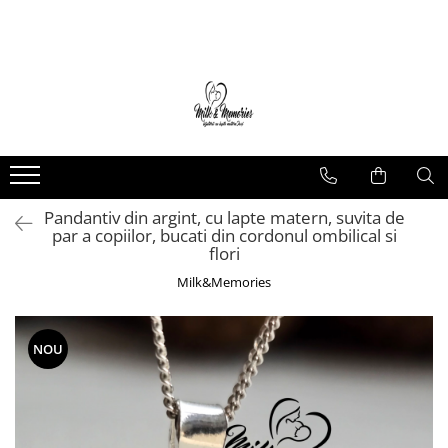
Magazin
Brățări
Brățări aur
Brățări argint
Brățări șnur
Pandantiv din argint, cu lapte matern, suvita de
Charm-uri
par a copiilor, bucati din cordonul ombilical si
Cercei
flori
Cercei aur
Milk&Memories
Cercei argint
Inele
NOU
Inele aur
Inele argint
Pandantive
Pandantive aur