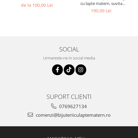
cu lapte matern, suvita
de la 100,00 Lei
bebelusului si bucati din
190,00 Lei
cordonul ombilical
SOCIAL
Urmareste-ne in social media
SUPORT CLIENTI
0769627134
comenzi@bijuteriiculaptematern.ro