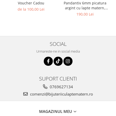
Voucher Cadou
Pandantiv 6mm picatura
argint cu lapte matern,
de la 100,00 Lei
suvita bebelusului si bucati
190,00 Lei
din cordonul ombilical
SOCIAL
Urmareste-ne in social media
SUPORT CLIENTI
0769627134
comenzi@bijuteriiculaptematern.ro
MAGAZINUL MEU