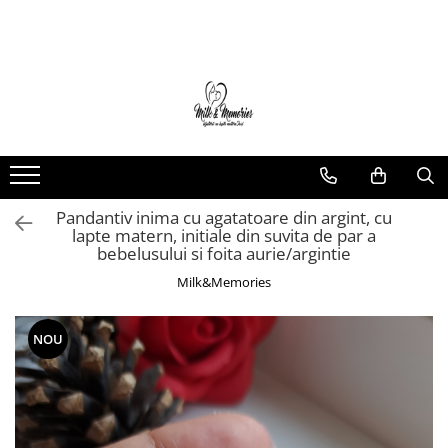
Magazin
Brățări
Brățări aur
Brățări argint
Brățări șnur
Pandantiv inima cu agatatoare din argint, cu
Charm-uri
lapte matern, initiale din suvita de par a
Cercei
bebelusului si foita aurie/argintie
Cercei aur
Milk&Memories
Cercei argint
Inele
NOU
Inele aur
Inele argint
Pandantive
Pandantive aur