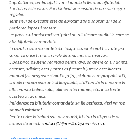
împrăștierea, ambalajul il vom inapoia la livrarea bijuteriei.
Lantul nu este inclus. Pandantivul vine insotit de un snur negru
reglabil.
Termenul de executie este de aproximativ 8 săptămâni de la
predarea laptelui matern.
Pe parcursul prelucrarii veti primi detalii despre stadiul in care se
afla bijuteria comandata.
In cazul in care nu sunteti din Iasi, incluziunile pot fi livrate prin
curier cu orice firma, in zilele de luni, marti si miercuri.
E posibil ca bijuteria realizata pentru dvs. sa difere ca si nuanta,
asezare, sclipire; asta pentru ca fiecare bijuterie este lucrata
manual (cu dragoste si multa grija), si dupa cum propabil stiti,
laptele matern este unic si inegalabil, si difera de la o mama la
alta, varsta bebelusului, alimentatia mamei, etc. insa toate
acestea o fac unica.
Imi doresc ca bijuteria comandata sa fie perfecta, deci va rog
sa aveti rabdare!
Pentru orice intrebari sau nelamuriri, iti stau la dispozitie pe
contact@bijuteriiculaptematern.ro
adresa de email: