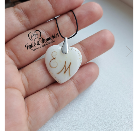
Pandantive argint
Vouchere Cadou
Seturi bijuterii
Seturi din argint
Seturi din aur