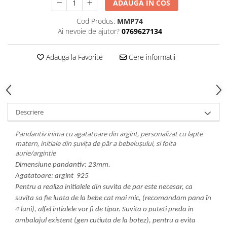
ADAUGA IN COS
Cod Produs:
MMP74
Ai nevoie de ajutor?
0769627134
Adauga la Favorite
Cere informatii
Descriere
Pandantiv inima cu agatatoare din argint, personalizat cu lapte
matern, initiale din șuvița de păr a bebelușului, si foita
aurie/argintie
Dimensiune pandantiv: 23mm.
Agatatoare: argint 925
Pentru a realiza initialele din suvita de par este necesar, ca
suvita sa fie luata de la bebe cat mai mic, (recomandam pana în
4 luni), alfel intialele vor fi de tipar. Suvita o puteti preda in
ambalajul existent (gen cutiuta de la botez), pentru a evita