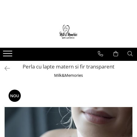
Magazin
Brățări
Brățări aur
Brățări argint
Brățări șnur
Perla cu lapte matern si fir transparent
Charm-uri
Cercei
Milk&Memories
Cercei aur
Cercei argint
NOU
Inele
Inele aur
Inele argint
Pandantive
Pandantive aur