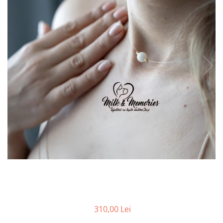
Pandantive argint
Vouchere Cadou
Seturi bijuterii
Seturi din argint
Seturi din aur
310,00 Lei