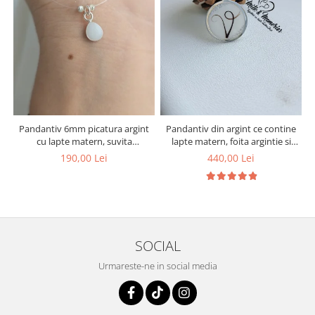
Pandantiv 6mm picatura argint
Pandantiv din argint ce contine
cu lapte matern, suvita
lapte matern, foita argintie si
bebelusului si bucati din
initiala din suvita bebelusului
190,00 Lei
440,00 Lei
cordonul ombilical
SOCIAL
Urmareste-ne in social media