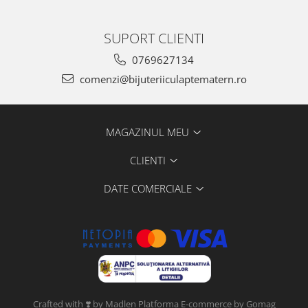
SUPORT CLIENTI
0769627134
comenzi@bijuteriiculaptematern.ro
MAGAZINUL MEU
CLIENTI
DATE COMERCIALE
Crafted with ❣️ by Madlen
Platforma E-commerce by Gomag