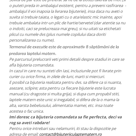
o puteti preda in ambalajul existent, pentru a preveni rasfirarea -
ambalajul il voi inapoia la livrarea bijuteriei), insa daca nu aveti o
suvita si trebuie taiata, o legati cu o ata/elastic mic inainte, apoi
trebuie ambalata intr-un plic de hartie/servetel (dar atentie sa nu
o indoiti, caci se prelucreaza mai greu), si nu uitati sa etichetati
plicul cu numele dvs (plus numele copilului daca doriti
personalizarea cu nume).
Termenul de executie este de aproximativ 8 săptămâni de la
predarea laptelui matern.
Pe parcursul prelucrarii veti primi detalii despre stadiul in care se
afla bijuteria comandata.
In cazul in care nu sunteti din Iasi, incluziunile pot fi livrate prin
curier cu orice firma, in zilele de luni, marti si miercuri.
E posibil ca bijuteria realizata pentru dvs. sa difere ca si nuanta,
asezare, sclipire; asta pentru ca fiecare bijuterie este lucrata
manual (cu dragoste si multa grija), si dupa cum propabil stiti,
laptele matern este unic si inegalabil, si difera de la o mama la
alta, varsta bebelusului, alimentatia mamei, etc. insa toate
acestea o fac unica.
Imi doresc ca bijuteria comandata sa fie perfecta, deci va
rog sa aveti rabdare!
Pentru orice intrebari sau nelamuriri, iti stau la dispozitie pe
adresa de email:
contact@bijuteriiculaptematern.ro