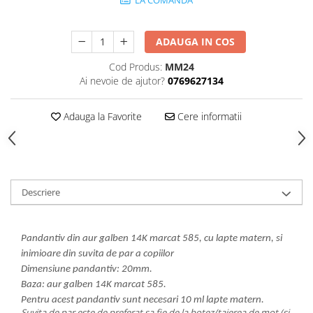
LA COMANDA
ADAUGA IN COS
Cod Produs:
MM24
Ai nevoie de ajutor?
0769627134
Adauga la Favorite
Cere informatii
Descriere
Pandantiv din aur galben 14K marcat 585, cu lapte matern, si
inimioare din suvita de par a copiilor
Dimensiune pandantiv: 20mm.
Baza: aur galben 14K marcat 585.
Pentru acest pandantiv sunt necesari 10 ml lapte matern.
Suvita de par este de preferat sa fie de la botez/taierea de mot (si