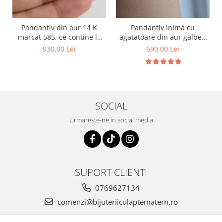
Pandantiv din aur 14 K
Pandantiv inima cu
marcat 585, ce contine le
agatatoare din aur galben
matern, fire de par si foita
14K, ce contine lapte
930,00 Lei
690,00 Lei
aurie
matern, suvita bebelusului
in forma de initiala si foita
aurie.
SOCIAL
Urmareste-ne in social media
SUPORT CLIENTI
0769627134
comenzi@bijuteriiculaptematern.ro