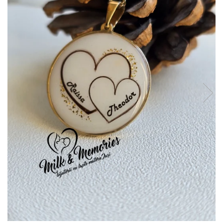
Pandantive argint
Vouchere Cadou
Seturi bijuterii
Seturi din argint
Seturi din aur