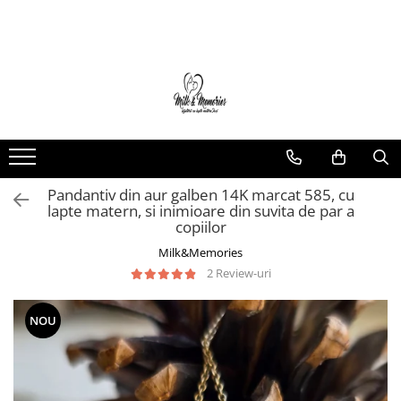
Magazin
Brățări
Brățări aur
Brățări argint
Brățări șnur
Pandantiv din aur galben 14K marcat 585, cu
Charm-uri
lapte matern, si inimioare din suvita de par a
Cercei
copiilor
Cercei aur
Milk&Memories
Cercei argint
2 Review-uri
Inele
Inele aur
NOU
Inele argint
Pandantive
Pandantive aur