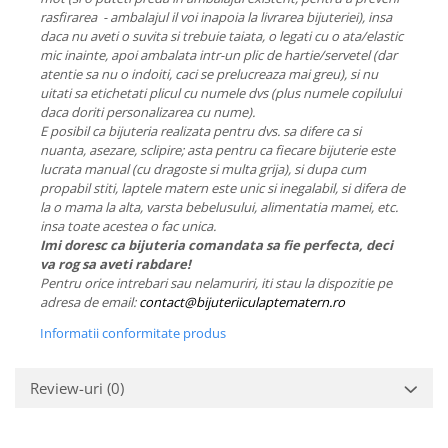
rasfirarea - ambalajul il voi inapoia la livrarea bijuteriei), insa
daca nu aveti o suvita si trebuie taiata, o legati cu o ata/elastic
mic inainte, apoi ambalata intr-un plic de hartie/servetel (dar
atentie sa nu o indoiti, caci se prelucreaza mai greu), si nu
uitati sa etichetati plicul cu numele dvs (plus numele copilului
daca doriti personalizarea cu nume).
E posibil ca bijuteria realizata pentru dvs. sa difere ca si
nuanta, asezare, sclipire; asta pentru ca fiecare bijuterie este
lucrata manual (cu dragoste si multa grija), si dupa cum
propabil stiti, laptele matern este unic si inegalabil, si difera de
la o mama la alta, varsta bebelusului, alimentatia mamei, etc.
insa toate acestea o fac unica.
Imi doresc ca bijuteria comandata sa fie perfecta, deci
va rog sa aveti rabdare!
Pentru orice intrebari sau nelamuriri, iti stau la dispozitie pe
adresa de email:
contact@bijuteriiculaptematern.ro
Informatii conformitate produs
Review-uri
(0)