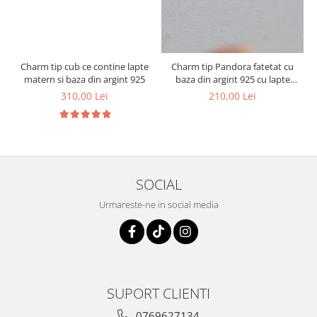
Charm tip cub ce contine lapte
Charm tip Pandora fatetat cu
1
matern si baza din argint 925
baza din argint 925 cu lapte
matern si foita decorativa
310,00 Lei
210,00 Lei
SOCIAL
Urmareste-ne in social media
SUPORT CLIENTI
0769627134