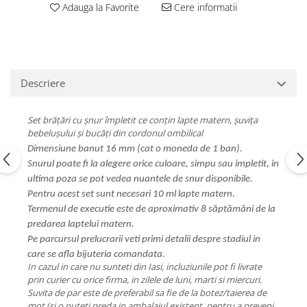
Adauga la Favorite
Cere informatii
Descriere
Set brățări cu șnur împletit ce conțin lapte matern, șuvița
bebelușului și bucăți din cordonul ombilical
Dimensiune banut 16 mm (cat o moneda de 1 ban).
Snurul poate fi la alegere orice culoare, simpu sau impletit, in
ultima poza se pot vedea nuantele de snur disponibile.
Pentru acest set sunt necesari 10 ml lapte matern.
Termenul de executie este de aproximativ 8 săptămâni de la
predarea laptelui matern.
Pe parcursul prelucrarii veti primi detalii despre stadiul in
care se afla bijuteria comandata.
In cazul in care nu sunteti din Iasi, incluziunile pot fi livrate
prin curier cu orice firma, in zilele de luni, marti si miercuri.
Suvita de par este de preferabil sa fie de la botez/taierea de
mot (si o puteti preda in ambalajul existent, pentru a preveni