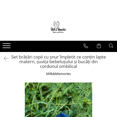
Magazin
Brățări
Brățări aur
Brățări argint
Brățări șnur
Set brățări copii cu șnur împletit ce conțin lapte
Charm-uri
matern, șuvița bebelușului și bucăți din
Cercei
cordonul ombilical
Cercei aur
Milk&Memories
Cercei argint
Inele
Inele aur
Inele argint
Pandantive
Pandantive aur