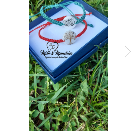
Pandantive argint
Vouchere Cadou
Seturi bijuterii
Seturi din argint
Seturi din aur