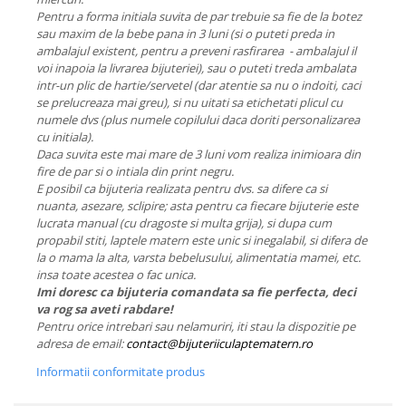
Pentru a forma initiala suvita de par trebuie sa fie de la botez
sau maxim de la bebe pana in 3 luni (si o puteti preda in
ambalajul existent, pentru a preveni rasfirarea - ambalajul il
voi inapoia la livrarea bijuteriei), sau o puteti treda ambalata
intr-un plic de hartie/servetel (dar atentie sa nu o indoiti, caci
se prelucreaza mai greu), si nu uitati sa etichetati plicul cu
numele dvs (plus numele copilului daca doriti personalizarea
cu initiala).
Daca suvita este mai mare de 3 luni vom realiza inimioara din
fire de par si o intiala din print negru.
E posibil ca bijuteria realizata pentru dvs. sa difere ca si
nuanta, asezare, sclipire; asta pentru ca fiecare bijuterie este
lucrata manual (cu dragoste si multa grija), si dupa cum
propabil stiti, laptele matern este unic si inegalabil, si difera de
la o mama la alta, varsta bebelusului, alimentatia mamei, etc.
insa toate acestea o fac unica.
Imi doresc ca bijuteria comandata sa fie perfecta, deci
va rog sa aveti rabdare!
Pentru orice intrebari sau nelamuriri, iti stau la dispozitie pe
adresa de email:
contact@bijuteriiculaptematern.ro
Informatii conformitate produs