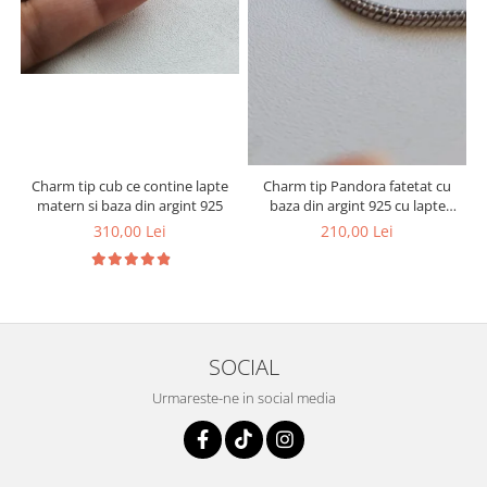
Charm tip cub ce contine lapte
Charm tip Pandora fatetat cu
matern si baza din argint 925
baza din argint 925 cu lapte
matern si foita decorativa
310,00 Lei
210,00 Lei
SOCIAL
Urmareste-ne in social media