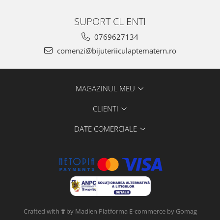
SUPORT CLIENTI
0769627134
comenzi@bijuteriiculaptematern.ro
MAGAZINUL MEU
CLIENTI
DATE COMERCIALE
Crafted with ❣️ by Madlen
Platforma E-commerce by Gomag