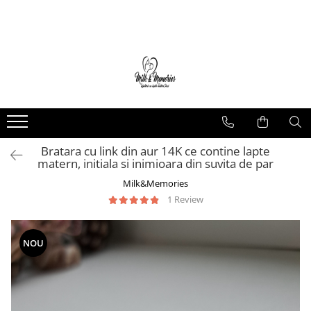
Magazin
Brățări
Brățări aur
Brățări argint
Brățări șnur
Bratara cu link din aur 14K ce contine lapte
Charm-uri
matern, initiala si inimioara din suvita de par
Cercei
Milk&Memories
Cercei aur
1 Review
Cercei argint
Inele
NOU
Inele aur
Inele argint
Pandantive
Pandantive aur