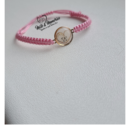
Pandantive argint
Vouchere Cadou
Seturi bijuterii
Seturi din argint
Seturi din aur