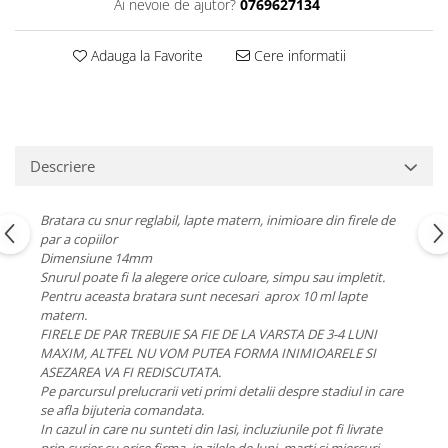
Ai nevoie de ajutor?
0769627134
Adauga la Favorite
Cere informatii
Descriere
Bratara cu snur reglabil, lapte matern, inimioare din firele de
par a copiilor
Dimensiune 14mm
Snurul poate fi la alegere orice culoare, simpu sau impletit.
Pentru aceasta bratara sunt necesari aprox 10 ml lapte
matern.
FIRELE DE PAR TREBUIE SA FIE DE LA VARSTA DE 3-4 LUNI
MAXIM, ALTFEL NU VOM PUTEA FORMA INIMIOARELE SI
ASEZAREA VA FI REDISCUTATA.
Pe parcursul prelucrarii veti primi detalii despre stadiul in care
se afla bijuteria comandata.
In cazul in care nu sunteti din Iasi, incluziunile pot fi livrate