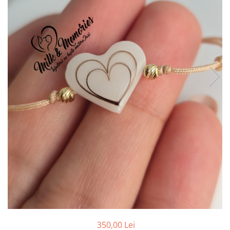
Pandantive argint
Vouchere Cadou
Seturi bijuterii
Seturi din argint
Seturi din aur
350,00 Lei