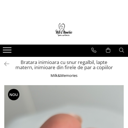
Magazin
Brățări
Brățări aur
Brățări argint
Brățări șnur
Bratara inimioara cu snur regalbil, lapte
Charm-uri
matern, inimioare din firele de par a copiilor
Cercei
Milk&Memories
Cercei aur
Cercei argint
Inele
NOU
Inele aur
Inele argint
Pandantive
Pandantive aur