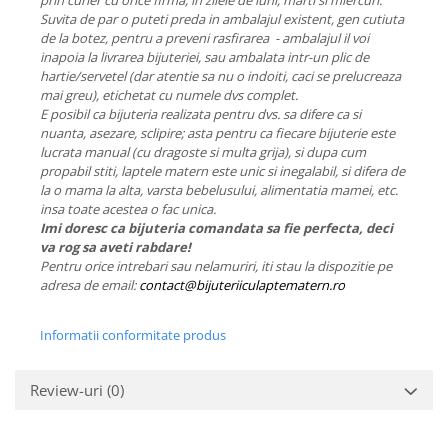
prin curier cu orice firma, in zilele de luni, marti si miercuri.
Suvita de par o puteti preda in ambalajul existent, gen cutiuta
de la botez, pentru a preveni rasfirarea - ambalajul il voi
inapoia la livrarea bijuteriei, sau ambalata intr-un plic de
hartie/servetel (dar atentie sa nu o indoiti, caci se prelucreaza
mai greu), etichetat cu numele dvs complet.
E posibil ca bijuteria realizata pentru dvs. sa difere ca si
nuanta, asezare, sclipire; asta pentru ca fiecare bijuterie este
lucrata manual (cu dragoste si multa grija), si dupa cum
propabil stiti, laptele matern este unic si inegalabil, si difera de
la o mama la alta, varsta bebelusului, alimentatia mamei, etc.
insa toate acestea o fac unica.
Imi doresc ca bijuteria comandata sa fie perfecta, deci
va rog sa aveti rabdare!
Pentru orice intrebari sau nelamuriri, iti stau la dispozitie pe
adresa de email:
contact@bijuteriiculaptematern.ro
Informatii conformitate produs
Review-uri
(0)