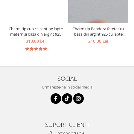
Charm tip cub ce contine lapte
Charm tip Pandora fatetat cu
1
matern si baza din argint 925
baza din argint 925 cu lapte
matern si foita decorativa
310,00 Lei
210,00 Lei
SOCIAL
Urmareste-ne in social media
SUPORT CLIENTI