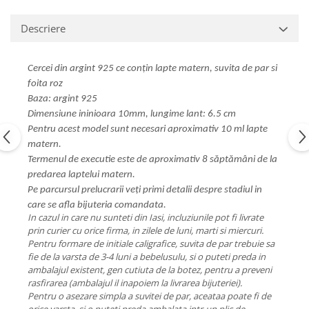
Descriere
Cercei din argint 925 ce conțin lapte matern, suvita de par si
foita roz
Baza: argint 925
​Dimensiune ininioara 10mm, lungime lant: 6.5 cm
Pentru acest model sunt necesari aproximativ 10 ml lapte
matern.
Termenul de executie este de aproximativ 8 săptămâni de la
predarea laptelui matern.
Pe parcursul prelucrarii veți primi detalii despre stadiul in
care se afla bijuteria comandata.
In cazul in care nu sunteti din Iasi, incluziunile pot fi livrate
prin curier cu orice firma, in zilele de luni, marti si miercuri.
Pentru formare de initiale caligrafice, suvita de par trebuie sa
fie de la varsta de 3-4 luni a bebelusulu, si o puteti preda in
ambalajul existent, gen cutiuta de la botez, pentru a preveni
rasfirarea (ambalajul il inapoiem la livrarea bijuteriei).
Pentru o asezare simpla a suvitei de par, aceataa poate fi de