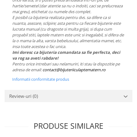
orice varsta, si o puteti preda ambalata intr-un plic de
hartie/servetel (dar atentie sa nu o indoiti, caci se prelucreaza
mai greu), etichetat cu numele dvs complet.
E posibil ca bijuteria realizata pentru dvs. sa difere ca si
nuanta, asezare, sclipire; asta pentru ca fiecare bijuterie este
lucrata manual (cu dragoste si multa grija), si dupa cum
propabil stiti, laptele matern este unic si inegalabil, si difera de
la o mama la alta, varsta bebelusului, alimentatia mamei, etc.
insa toate acestea o fac unica.
Imi doresc ca bijuteria comandata sa fie perfecta, deci
va rog sa aveti rabdare!
Pentru orice intrebari sau nelamuriri, iti stau la dispozitie pe
adresa de email:
contact@bijuteriiculaptematern.ro
Informatii conformitate produs
Review-uri
(0)
PRODUSE SIMILARE