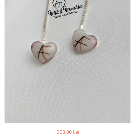
Pandantive argint
Vouchere Cadou
Seturi bijuterii
Seturi din argint
Seturi din aur
300,00 Lei