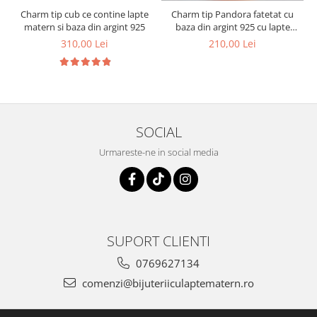
Charm tip cub ce contine lapte
Charm tip Pandora fatetat cu
1
matern si baza din argint 925
baza din argint 925 cu lapte
matern si foita decorativa
310,00 Lei
210,00 Lei
SOCIAL
Urmareste-ne in social media
SUPORT CLIENTI
0769627134
comenzi@bijuteriiculaptematern.ro