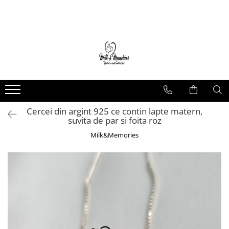
Magazin
Brățări
Brățări aur
Brățări argint
Brățări șnur
Cercei din argint 925 ce contin lapte matern,
Charm-uri
suvita de par si foita roz
Cercei
Milk&Memories
Cercei aur
Cercei argint
Inele
Inele aur
Inele argint
Pandantive
Pandantive aur