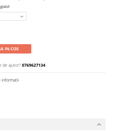
glabil
A IN COS
e de ajutor?
0769627134
informatii