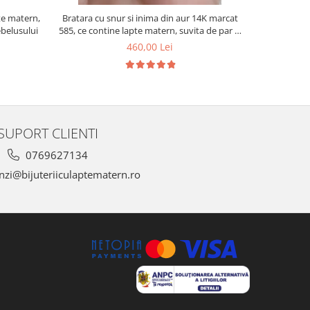
te matern,
Bratara cu snur si inima din aur 14K marcat
Pandantiv i
bebelusului
585, ce contine lapte matern, suvita de par si
14K, ce
foita aurie
bebelusului 
460,00 Lei
SUPORT CLIENTI
0769627134
zi@bijuteriiculaptematern.ro