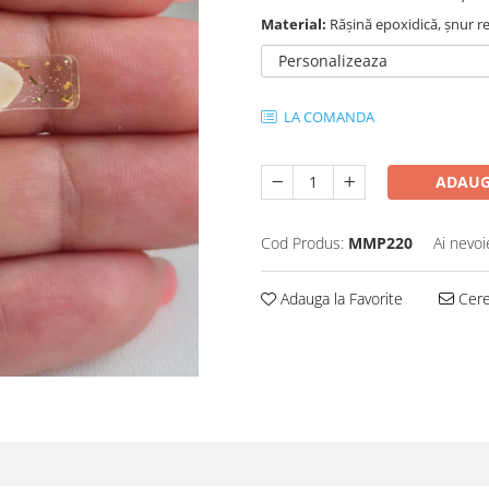
Material:
Rășină epoxidică, șnur re
Personalizeaza
LA COMANDA
ADAUG
Cod Produs:
MMP220
Ai nevoi
Adauga la Favorite
Cere 