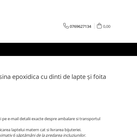
0769627134
0,00
ina epoxidica cu dinti de lapte și foita
 pe e-mail detalii exacte despre ambalare si transportul
carea laptelui matern cat si livrarea bijuteriei.
imativ 6 săptămâni de la predarea incluziunilor.