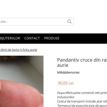
IJUTERIILOR
CONTACT
PRODUSE
inti de lapte și foita aurie
Pandantiv cruce din ras
aurie
Milk&Memories
90,00 Lei
Dupa efectuarea comenzii veti primi
incluziunilor.
Costul de transport include atat ridi
Termenul de executie este de aprox