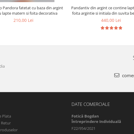
p Pandora fatetat cu baza din argint
Pandantiv din argint ce contine lap
u lapte matern si foita decorativa
foita argintie si initiala din suvita 
210,00 Lei
440,00 Lei
dia
comen
DATE COMERCIALE
 Plata
Fotică Bogdan
Întreprindere Individuală
e Retur
F22/954/2021
Produselor