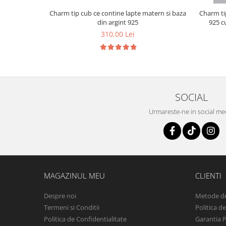
Charm tip cub ce contine lapte matern si baza
Charm ti
din argint 925
925 c
310,00 Lei
SOCIAL
Urmareste-ne in social me
MAGAZINUL MEU
CLIENTI
Despre noi
Metode de
Termeni si Conditii
Politica d
Politica de Confidentialitate
Garantia 