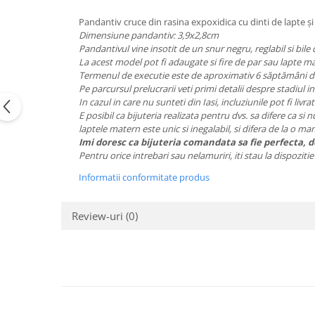
Pandantiv cruce din rasina expoxidica cu dinti de lapte și 
Dimensiune pandantiv: 3,9x2,8cm
Pandantivul vine insotit de un snur negru, reglabil si bile 
La acest model pot fi adaugate si fire de par sau lapte m
Termenul de executie este de aproximativ 6 săptămâni de 
Pe parcursul prelucrarii veti primi detalii despre stadiul i
In cazul in care nu sunteti din Iasi, incluziunile pot fi livrat
E posibil ca bijuteria realizata pentru dvs. sa difere ca si 
laptele matern este unic si inegalabil, si difera de la o m
Imi doresc ca bijuteria comandata sa fie perfecta, de
Pentru orice intrebari sau nelamuriri, iti stau la dispozit
Informatii conformitate produs
Review-uri
(0)