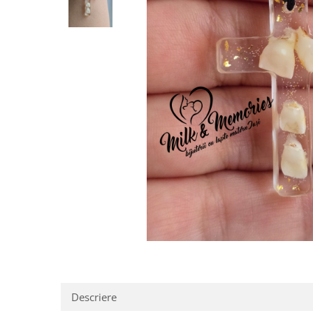
Pandantive argint
Vouchere Cadou
Seturi bijuterii
Seturi din argint
Seturi din aur
Descriere