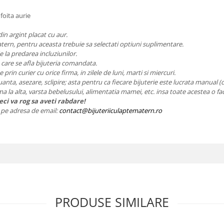
foita aurie
din argint placat cu aur.
atern, pentru aceasta trebuie sa selectati optiuni suplimentare.
la predarea incluziunilor.
n care se afla bijuteria comandata.
e prin curier cu orice firma, in zilele de luni, marti si miercuri.
nuanta, asezare, sclipire; asta pentru ca fiecare bijuterie este lucrata manual (
ama la alta, varsta bebelusului, alimentatia mamei, etc. insa toate acestea o fa
ci va rog sa aveti rabdare!
ie pe adresa de email:
contact@bijuteriiculaptematern.ro
PRODUSE SIMILARE