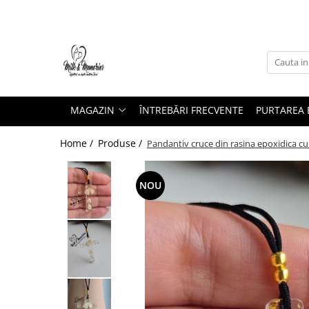
Magazin
Brățări
Brățări aur
MAGAZIN
ÎNTREBĂRI FRECVENTE
PURTAREA B
Brățări argint
Brățări șnur
Home /
Produse /
Pandantiv cruce din rasina epoxidica cu d
Charm-uri
Cercei
NOU
Cercei aur
Cercei argint
Inele
Inele aur
Inele argint
Pandantive
Pandantive aur