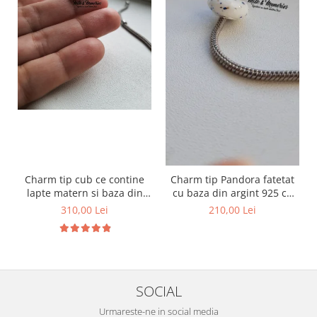
Charm tip cub ce contine
Charm tip Pandora fatetat
lapte matern si baza din
cu baza din argint 925 cu
argint 925
lapte matern si foita
310,00 Lei
210,00 Lei
decorativa
SOCIAL
Urmareste-ne in social media