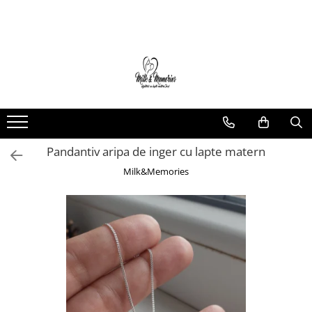
Magazin
Brățări
Brățări aur
Brățări argint
Brățări șnur
Pandantiv aripa de inger cu lapte matern
Charm-uri
Cercei
Milk&Memories
Cercei aur
Cercei argint
Inele
Inele aur
Inele argint
Pandantive
Pandantive aur