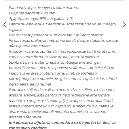
Pandantiv aripa de inger cu lapte matern.
Lungime pandantiv: 20 mm
Agățătoare: argint925, aur galben 14K
Lantul nu este inclus. Pandantivul vine insotit de un snur negru,
reglabil.
Pentru acest pandantiv sunt necesari 5 ml lapte matern.
Pe parcursul prelucrarii veti primi detalii despre stadiul in care se
afla bijuteria comandata.
In cazul in care nu sunteti din Iasi, incluziunile pot fi livrate prin
curier cu orice firma, in zilele de luni, marti si miercuri.
Suvita de par o puteti preda in ambalajul existent, gen
botez/tăiere moț, pentru a preveni rasfirarea - ambalajul il voi
inapoia la livrarea bijuteriei), si nu uitati sa etichetati
plicul/punguța cu numele dvs (plus numele copilului daca doriti
personalizarea cu nume).
E posibil ca bijuteria realizata pentru dvs. sa difere ca si nuanta,
asezare, sclipire; asta pentru ca fiecare bijuterie este lucrata
manual (cu dragoste si multa grija), si dupa cum propabil stiti,
laptele matern este unic si inegalabil, si difera de la o mama la
alta, varsta bebelusului, alimentatia mamei, etc. insa toate
acestea o fac unica.
Imi doresc ca bijuteria comandata sa fie perfecta, deci va
rog sa aveti rabdare!