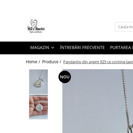
Magazin
Brățări
Brățări aur
MAGAZIN
ÎNTREBĂRI FRECVENTE
PURTAREA B
Brățări argint
Brățări șnur
Home /
Produse /
Pandantiv din argint 925 ce contine lapte
Charm-uri
Cercei
NOU
Cercei aur
Cercei argint
Inele
Inele aur
Inele argint
Pandantive
Pandantive aur