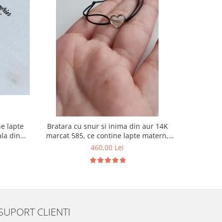
ne lapte
Bratara cu snur si inima din aur 14K
Pandantiv
ala din
marcat 585, ce contine lapte matern,
galben 14
suvita de par si foita aurie
suvita bebe
460,00 Lei
SUPORT CLIENTI