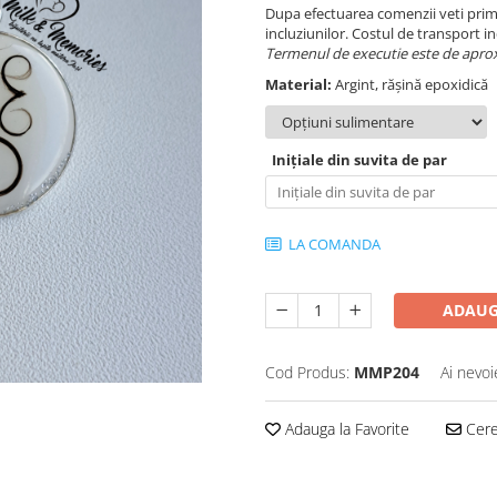
Dupa efectuarea comenzii veti primi
incluziunilor. Costul de transport in
Termenul de executie este de aproxi
Material:
Argint, rășină epoxidică
Inițiale din suvita de par
LA COMANDA
ADAUG
Cod Produs:
MMP204
Ai nevoi
Adauga la Favorite
Cere 