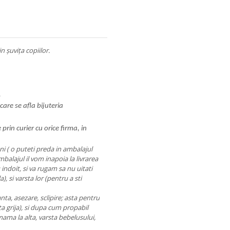
n șuvița copiilor.
.
 care se afla bijuteria
e prin curier cu orice firma, in
ni ( o puteti preda in ambalajul
balajul il vom inapoia la livrarea
 indoit, si va rugam sa nu uitati
), si varsta lor (pentru a sti
anta, asezare, sclipire; asta pentru
ta grija), si dupa cum propabil
o mama la alta, varsta bebelusului,