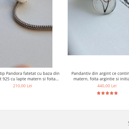
ip Pandora fatetat cu baza din
Pandantiv din argint ce conti
t 925 cu lapte matern si foita
matern, foita argintie si initi
decorativa
suvita bebelusului
210,00 Lei
440,00 Lei