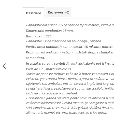
Review-uri
(0)
Descriere
Pandantiv din argint 925 ce contine lapte matern, inițiale di
Dimensiune pandantiv: 25mm.
Baza: argint 925
Pandantivul vine insotit de un snur negru, reglabil.
Pentru acest pandantiv sunt necesari 10 ml lapte matern
Pe parcursul prelucrarii veti primii detalii despre stadiul in
comandata.
In cazul in care nu sunteti din Iasi, incluziunile pot fi livrat
zilele de luni, marti si miercuri.
Suvita de par este trebuie sa fie de la botez sau maxim 4 lu
existent, gen cutiuta botez, pentru a preveni rasfirarea - am
bijuteriei), sau ambalata intr-un servetel împărturit larg, nu
sa etichetati fiecare plic/servetel cu numele copilului (initiala
ordinea in care asezam intialalele).
E posibil ca bijuteria realizata pentru dvs. sa difere ca si nu
ca fiecare bijuterie este lucrata manual (cu dragoste si mul
stiti, laptele matern este unic si inegalabil, si difera de la 
alimentatia mamei, etc. insa toate acestea o fac unica.