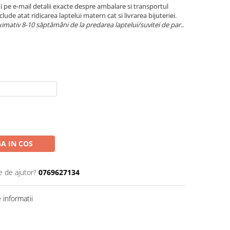
 pe e-mail detalii exacte despre ambalare si transportul
clude atat ridicarea laptelui matern cat si livrarea bijuteriei.
mativ 8-10 săptămâni de la predarea laptelui/suvitei de par.
.
A IN COS
e de ajutor?
0769627134
informatii