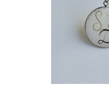
Pandantive argint
Vouchere Cadou
Seturi bijuterii
Seturi din argint
Seturi din aur