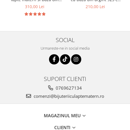
argint 925
lapte matern si foita
310,00 Lei
210,00 Lei
decorativa
SOCIAL
Urmareste-ne in social media
SUPORT CLIENTI
0769627134
comenzi@bijuteriiculaptematern.ro
MAGAZINUL MEU
CLIENTI