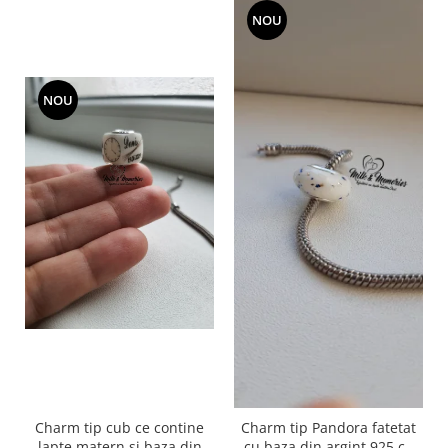
NOU
NOU
Charm tip cub ce contine
Charm tip Pandora fatetat
lapte matern si baza din
cu baza din argint 925 cu