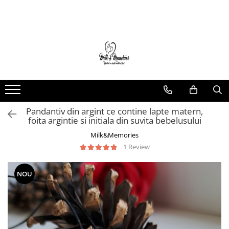
Magazin
Brățări
Brățări aur
Brățări argint
Brățări șnur
Pandantiv din argint ce contine lapte matern,
Charm-uri
foita argintie si initiala din suvita bebelusului
Cercei
Milk&Memories
Cercei aur
1 Review
Cercei argint
Inele
NOU
Inele aur
Inele argint
Pandantive
Pandantive aur