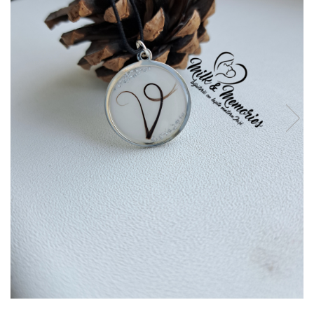
Pandantive argint
Vouchere Cadou
Seturi bijuterii
Seturi din argint
Seturi din aur