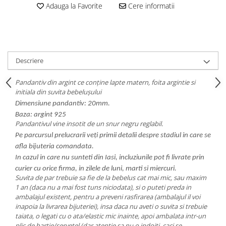
Adauga la Favorite
Cere informatii
Descriere
Pandantiv din argint ce conține lapte matern, foita argintie si
initiala din suvita bebelușului
Dimensiune pandantiv: 20mm.
Baza: argint 925
Pandantivul vine insotit de un snur negru reglabil.
Pe parcursul prelucrarii veți primii detalii despre stadiul in care se
afla bijuteria comandata.
In cazul in care nu sunteti din Iasi, incluziunile pot fi livrate prin
curier cu orice firma, in zilele de luni, marti si miercuri.
Suvita de par trebuie sa fie de la bebelus cat mai mic, sau maxim
1 an (daca nu a mai fost tuns niciodata), si o puteti preda in
ambalajul existent, pentru a preveni rasfirarea (ambalajul il voi
inapoia la livrarea bijuteriei), insa daca nu aveti o suvita si trebuie
taiata, o legati cu o ata/elastic mic inainte, apoi ambalata intr-un
plic de hartie/servetel (dar atentie sa nu o indoiti, caci se