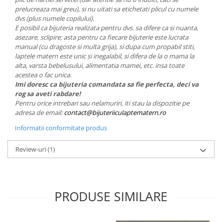
prelucreaza mai greu), si nu uitati sa etichetati plicul cu numele
dvs (plus numele copilului).
E posibil ca bijuteria realizata pentru dvs. sa difere ca si nuanta,
asezare, sclipire; asta pentru ca fiecare bijuterie este lucrata
manual (cu dragoste si multa grija), si dupa cum propabil stiti,
laptele matern este unic si inegalabil, si difera de la o mama la
alta, varsta bebelusului, alimentatia mamei, etc. insa toate
acestea o fac unica.
Imi doresc ca bijuteria comandata sa fie perfecta, deci va
rog sa aveti rabdare!
Pentru orice intrebari sau nelamuriri, iti stau la dispozitie pe
adresa de email:
contact@bijuteriiculaptematern.ro
Informatii conformitate produs
Review-uri
(1)
PRODUSE SIMILARE