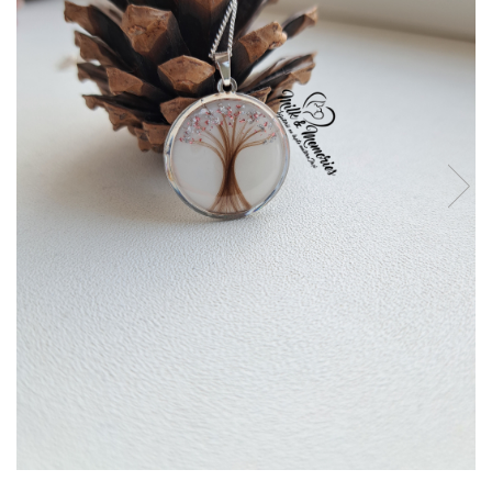
Pandantive argint
Vouchere Cadou
Seturi bijuterii
Seturi din argint
Seturi din aur