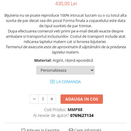
430,00 Lei
Bijuteria nu se poate reproduce 100% intrucat lucram cu o cu totul alta
suvita de par decat cea din poza! Forma finala a copacelului este data
de tipul suviteti de par trimise.
Dupa efectuarea comenzii veti primi pe e-mail detalii exacte despre
ambalare si transportul incluziunilor. Costul de transport include atat
ridicarea laptelui matern cat si livrarea bijuteriei.
Termenul de executie este de aproximativ 8 săptămâni de la predarea
laptelui matern.
Material:
Argint, rășină epoxidică
LA COMANDA
ADAUGA IN COS
Cod Produs:
MMP88
Ai nevoie de ajutor?
0769627134
Adauga la Favorite
Cere informatii