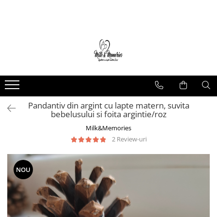
Magazin
Brățări
Brățări aur
Brățări argint
Brățări șnur
Pandantiv din argint cu lapte matern, suvita
Charm-uri
bebelusului si foita argintie/roz
Cercei
Milk&Memories
Cercei aur
2 Review-uri
Cercei argint
Inele
NOU
Inele aur
Inele argint
Pandantive
Pandantive aur