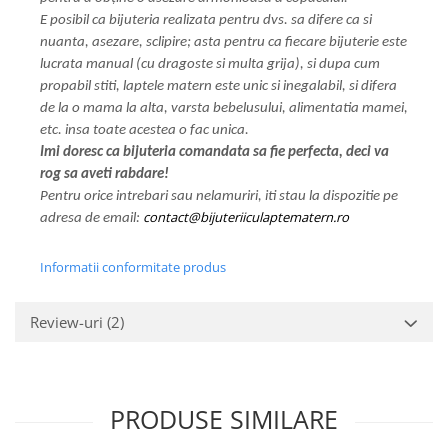
E posibil ca bijuteria realizata pentru dvs. sa difere ca si
nuanta, asezare, sclipire; asta pentru ca fiecare bijuterie este
lucrata manual (cu dragoste si multa grija), si dupa cum
propabil stiti, laptele matern este unic si inegalabil, si difera
de la o mama la alta, varsta bebelusului, alimentatia mamei,
etc. insa toate acestea o fac unica.
Imi doresc ca bijuteria comandata sa fie perfecta, deci va
rog sa aveti rabdare!
Pentru orice intrebari sau nelamuriri, iti stau la dispozitie pe
contact@bijuteriiculaptematern.ro
adresa de email:
Informatii conformitate produs
Review-uri
(2)
PRODUSE SIMILARE