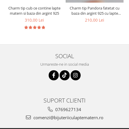
Charm tip cub ce contine lapte
Charm tip Pandora fatetat cu
1
matern si baza din argint 925
baza din argint 925 cu lapte
matern si foita decorativa
310,00 Lei
210,00 Lei
SOCIAL
Urmareste-ne in social media
SUPORT CLIENTI
0769627134
comenzi@bijuteriiculaptematern.ro