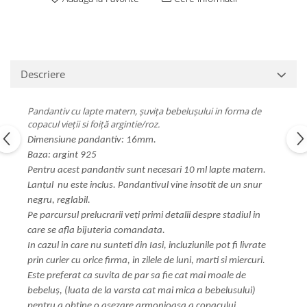
Descriere
Pandantiv cu lapte matern, șuvița bebelușului in forma de
copacul vieții si foiță argintie/roz.
Dimensiune pandantiv: 16mm.
Baza: argint 925
Pentru acest pandantiv sunt necesari 10 ml lapte matern.
Lanțul nu este inclus. Pandantivul vine insotit de un snur
negru, reglabil.
Pe parcursul prelucrarii veți primi detalii despre stadiul in
care se afla bijuteria comandata.
In cazul in care nu sunteti din Iasi, incluziunile pot fi livrate
prin curier cu orice firma, in zilele de luni, marti si miercuri.
Este preferat ca suvita de par sa fie cat mai moale de
bebeluș, (luata de la varsta cat mai mica a bebelusului)
pentru a obține o asezare armonioasa a copacului.