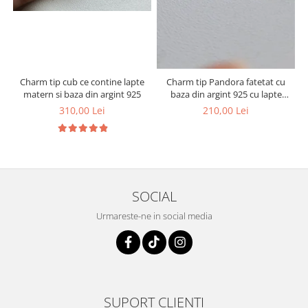
Charm tip cub ce contine lapte
Charm tip Pandora fatetat cu
1
matern si baza din argint 925
baza din argint 925 cu lapte
matern si foita decorativa
310,00 Lei
210,00 Lei
SOCIAL
Urmareste-ne in social media
SUPORT CLIENTI