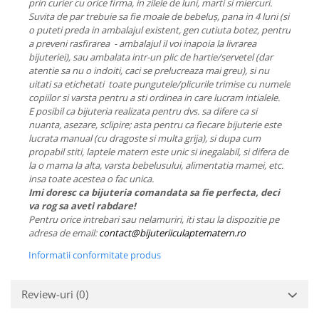
prin curier cu orice firma, in zilele de luni, marti si miercuri.
Suvita de par trebuie sa fie moale de bebeluș, pana in 4 luni (si
o puteti preda in ambalajul existent, gen cutiuta botez, pentru
a preveni rasfirarea - ambalajul il voi inapoia la livrarea
bijuteriei), sau ambalata intr-un plic de hartie/servetel (dar
atentie sa nu o indoiti, caci se prelucreaza mai greu), si nu
uitati sa etichetati toate pungutele/plicurile trimise cu numele
copiilor si varsta pentru a sti ordinea in care lucram intialele.
E posibil ca bijuteria realizata pentru dvs. sa difere ca si
nuanta, asezare, sclipire; asta pentru ca fiecare bijuterie este
lucrata manual (cu dragoste si multa grija), si dupa cum
propabil stiti, laptele matern este unic si inegalabil, si difera de
la o mama la alta, varsta bebelusului, alimentatia mamei, etc.
insa toate acestea o fac unica.
Imi doresc ca bijuteria comandata sa fie perfecta, deci
va rog sa aveti rabdare!
Pentru orice intrebari sau nelamuriri, iti stau la dispozitie pe
adresa de email:
contact@bijuteriiculaptematern.ro
Informatii conformitate produs
Review-uri
(0)