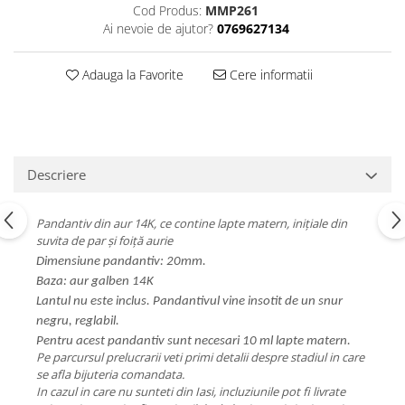
Cod Produs:
MMP261
Ai nevoie de ajutor?
0769627134
Adauga la Favorite
Cere informatii
Descriere
Pandantiv din aur 14K, ce contine lapte matern, inițiale din
suvita de par și foiță aurie
Dimensiune pandantiv: 20mm.
Baza: aur galben 14K
Lantul nu este inclus. Pandantivul vine insotit de un snur
negru, reglabil.
Pentru acest pandantiv sunt necesari 10 ml lapte matern.
Pe parcursul prelucrarii veti primi detalii despre stadiul in care
se afla bijuteria comandata.
In cazul in care nu sunteti din Iasi, incluziunile pot fi livrate