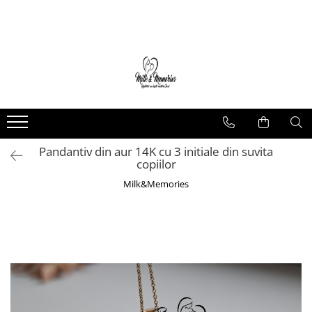
Magazin
Brățări
Brățări aur
Brățări argint
Brățări șnur
Pandantiv din aur 14K cu 3 initiale din suvita
Charm-uri
copiilor
Cercei
Milk&Memories
Cercei aur
Cercei argint
Inele
Inele aur
Inele argint
Pandantive
Pandantive aur