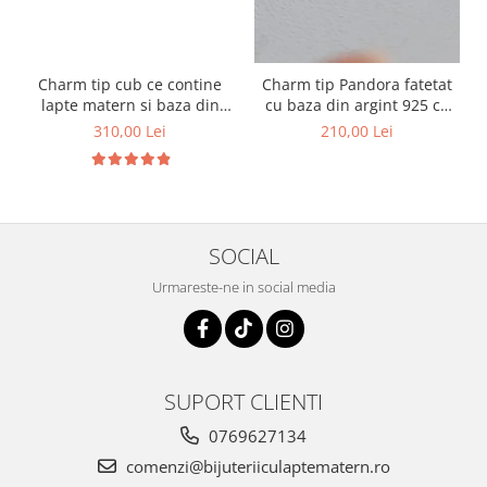
Charm tip cub ce contine
Charm tip Pandora fatetat
lapte matern si baza din
cu baza din argint 925 cu
argint 925
lapte matern si foita
310,00 Lei
210,00 Lei
decorativa
SOCIAL
Urmareste-ne in social media
SUPORT CLIENTI
0769627134
comenzi@bijuteriiculaptematern.ro