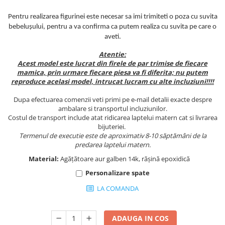
Pentru realizarea figurinei este necesar sa imi trimiteti o poza cu suvita
bebelușului, pentru a va confirma ca putem realiza cu suvita pe care o
aveti.
Atentie:
Acest model este lucrat din firele de par trimise de fiecare
mamica, prin urmare fiecare piesa va fi diferita; nu putem
reproduce acelasi model, intrucat lucram cu alte incluziuni!!!!
Dupa efectuarea comenzii veti primi pe e-mail detalii exacte despre
ambalare si transportul incluziunilor.
Costul de transport include atat ridicarea laptelui matern cat si livrarea
bijuteriei.
Termenul de executie este de aproximativ 8-10 săptămâni de la
predarea laptelui matern.
Material:
Agățătoare aur galben 14k, rășină epoxidică
Personalizare spate
LA COMANDA
ADAUGA IN COS