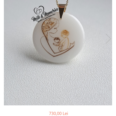
Pandantive argint
Vouchere Cadou
Seturi bijuterii
Seturi din argint
Seturi din aur
730,00 Lei