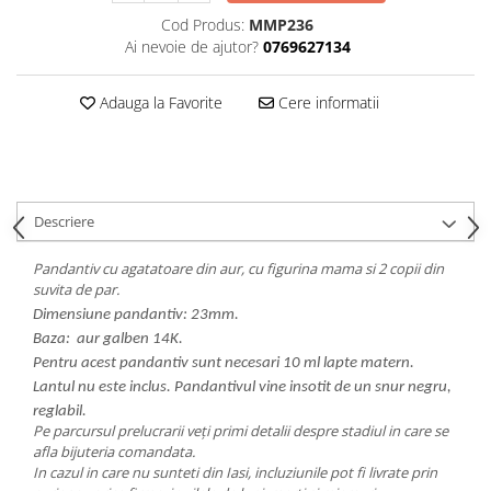
Cod Produs:
MMP236
Ai nevoie de ajutor?
0769627134
Adauga la Favorite
Cere informatii
Descriere
Pandantiv cu agatatoare din aur, cu figurina mama si 2 copii din
suvita de par.
Dimensiune pandantiv: 23mm.
Baza: aur galben 14K.
Pentru acest pandantiv sunt necesari 10 ml lapte matern.
Lantul nu este inclus. Pandantivul vine insotit de un snur negru,
reglabil.
Pe parcursul prelucrarii veți primi detalii despre stadiul in care se
afla bijuteria comandata.
In cazul in care nu sunteti din Iasi, incluziunile pot fi livrate prin