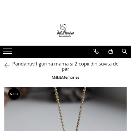
Magazin
Brățări
Brățări aur
Brățări argint
Brățări șnur
Pandantiv figurina mama si 2 copii din suvita de
Charm-uri
par
Cercei
Milk&Memories
Cercei aur
Cercei argint
NOU
Inele
Inele aur
Inele argint
Pandantive
Pandantive aur