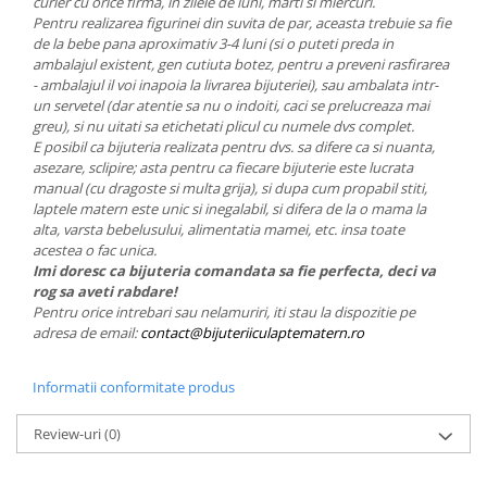
curier cu orice firma, in zilele de luni, marti si miercuri.
Pentru realizarea figurinei din suvita de par, aceasta trebuie sa fie
de la bebe pana aproximativ 3-4 luni (si o puteti preda in
ambalajul existent, gen cutiuta botez, pentru a preveni rasfirarea
- ambalajul il voi inapoia la livrarea bijuteriei), sau ambalata intr-
un servetel (dar atentie sa nu o indoiti, caci se prelucreaza mai
greu), si nu uitati sa etichetati plicul cu numele dvs complet.
E posibil ca bijuteria realizata pentru dvs. sa difere ca si nuanta,
asezare, sclipire; asta pentru ca fiecare bijuterie este lucrata
manual (cu dragoste si multa grija), si dupa cum propabil stiti,
laptele matern este unic si inegalabil, si difera de la o mama la
alta, varsta bebelusului, alimentatia mamei, etc. insa toate
acestea o fac unica.
Imi doresc ca bijuteria comandata sa fie perfecta, deci va
rog sa aveti rabdare!
Pentru orice intrebari sau nelamuriri, iti stau la dispozitie pe
adresa de email:
contact@bijuteriiculaptematern.ro
Informatii conformitate produs
Review-uri
(0)