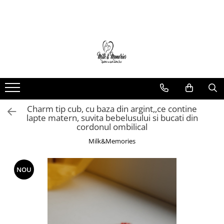
Magazin
Brățări
Brățări aur
Brățări argint
Brățări șnur
Charm tip cub, cu baza din argint,,ce contine
Charm-uri
lapte matern, suvita bebelusului si bucati din
Cercei
cordonul ombilical
Cercei aur
Milk&Memories
Cercei argint
Inele
NOU
Inele aur
Inele argint
Pandantive
Pandantive aur