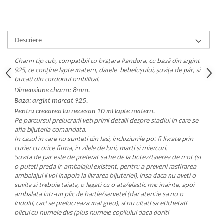
Descriere
Charm tip cub, compatibil cu brățara Pandora, cu bază din argint
925, ce conține lapte matern, datele bebelușului, șuvița de păr, si
bucati din cordonul ombilical.
Dimensiune charm: 8mm.
Baza: argint marcat 925.
Pentru creearea lui necesari 10 ml lapte matern.
Pe parcursul prelucrarii veti primi detalii despre stadiul in care se
afla bijuteria comandata.
In cazul in care nu sunteti din Iasi, incluziunile pot fi livrate prin
curier cu orice firma, in zilele de luni, marti si miercuri.
Suvita de par este de preferat sa fie de la botez/taierea de mot (si
o puteti preda in ambalajul existent, pentru a preveni rasfirarea -
ambalajul il voi inapoia la livrarea bijuteriei), insa daca nu aveti o
suvita si trebuie taiata, o legati cu o ata/elastic mic inainte, apoi
ambalata intr-un plic de hartie/servetel (dar atentie sa nu o
indoiti, caci se prelucreaza mai greu), si nu uitati sa etichetati
plicul cu numele dvs (plus numele copilului daca doriti