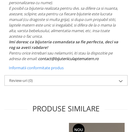
personalizarea cu nume).
E posibil ca bijuteria realizata pentru dvs. sa difere ca si nuanta,
asezare, sclipire; asta pentru ca fiecare bijuterie este lucrata
manual (cu dragoste si multa grija), si dupa cum propabil stiti,
laptele matern este unic si inegalabil, si difera de la o mama la
alta, varsta bebelusului, alimentatia mamei, etc. insa toate
acestea o fac unica.
Imi doresc ca bijuteria comandata sa fie perfecta, deci va
rog sa aveti rabdare!
Pentru orice intrebari sau nelamuriri, iti stau la dispozitie pe
adresa de email:
contact@bijuteriiculaptematern.ro
Informatii conformitate produs
Review-uri
(0)
PRODUSE SIMILARE
NOU