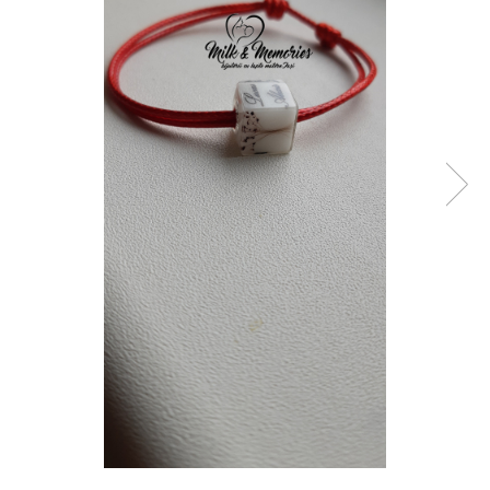
Pandantive argint
Vouchere Cadou
Seturi bijuterii
Seturi din argint
Seturi din aur