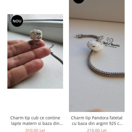
NOU
Charm tip cub ce contine
Charm tip Pandora fatetat
lapte matern si baza din
cu baza din argint 925 cu
argint 925
lapte matern si foita
310,00 Lei
210,00 Lei