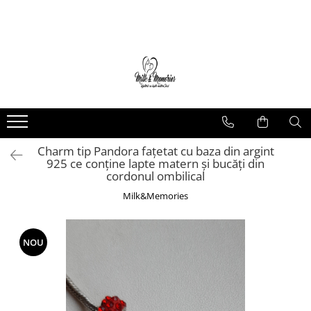
Magazin
Brățări
Brățări aur
Brățări argint
Brățări șnur
Charm tip Pandora fațetat cu baza din argint
Charm-uri
925 ce conține lapte matern și bucăți din
Cercei
cordonul ombilical
Cercei aur
Milk&Memories
Cercei argint
Inele
NOU
Inele aur
Inele argint
Pandantive
Pandantive aur