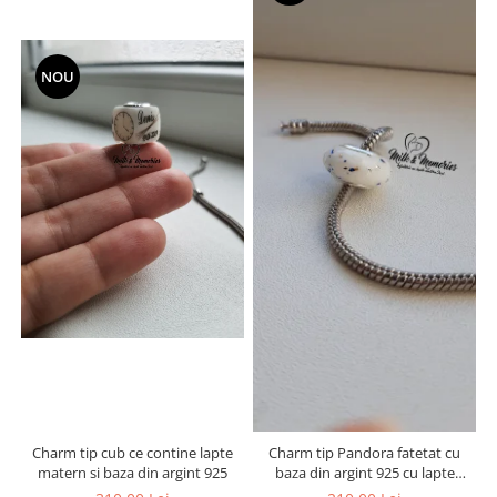
NOU
Charm tip cub ce contine lapte
Charm tip Pandora fatetat cu
matern si baza din argint 925
baza din argint 925 cu lapte
matern si foita decorativa