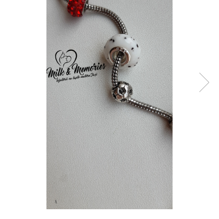
Pandantive argint
Vouchere Cadou
Seturi bijuterii
Seturi din argint
Seturi din aur