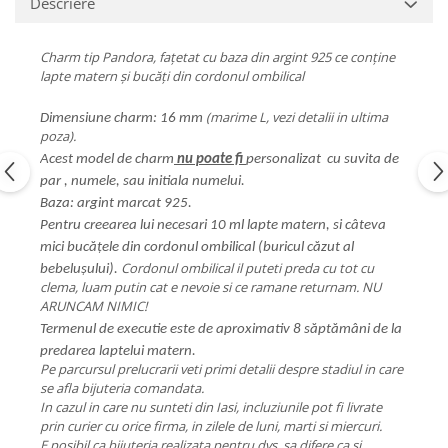
Descriere
Charm tip Pandora, fațetat cu baza din argint 925 ce conține
lapte matern și bucăți din cordonul ombilical
(marime L, vezi detalii in ultima
Dimensiune charm: 16 mm
poza).
Acest model de charm
nu poate fi
personalizat cu suvita de
par , numele, sau initiala numelui.
Baza: argint marcat 925.
Pentru creearea lui necesari 10 ml lapte matern, si câteva
mici bucățele din cordonul ombilical (buricul căzut al
Cordonul ombilical il puteti preda cu tot cu
bebelușului).
clema, luam putin cat e nevoie si ce ramane returnam. NU
ARUNCAM NIMIC!
Termenul de executie este de aproximativ 8 săptămâni de la
predarea laptelui matern.
Pe parcursul prelucrarii veti primi detalii despre stadiul in care
se afla bijuteria comandata.
In cazul in care nu sunteti din Iasi, incluziunile pot fi livrate
prin curier cu orice firma, in zilele de luni, marti si miercuri.
E posibil ca bijuteria realizata pentru dvs. sa difere ca si