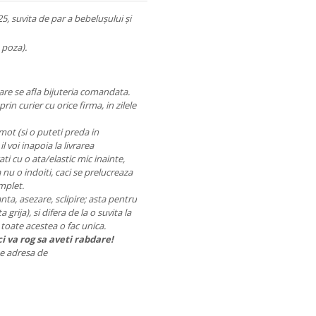
, suvita de par a bebelușului și
 poza).
care se afla bijuteria comandata.
prin curier cu orice firma, in zilele
mot (si o puteti preda in
 voi inapoia la livrarea
gati cu o ata/elastic mic inainte,
 nu o indoiti, caci se prelucreaza
omplet.
anta, asezare, sclipire; asta pentru
grija), si difera de la o suvita la
a toate acestea o fac unica.
i va rog sa aveti rabdare!
 pe adresa de