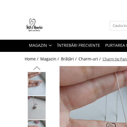
Magazin
Brățări
Brățări aur
MAGAZIN
ÎNTREBĂRI FRECVENTE
PURTAREA B
Brățări argint
Brățări șnur
Home /
Magazin /
Brățări /
Charm-uri /
Charm tip Pand
Charm-uri
Cercei
Cercei aur
Cercei argint
Inele
Inele aur
Inele argint
Pandantive
Pandantive aur