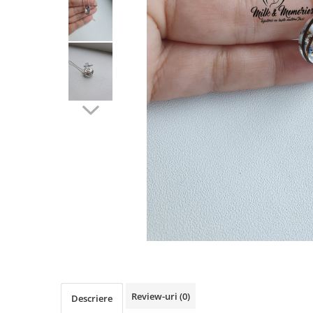
Pandantive argint
Vouchere Cadou
Seturi bijuterii
Seturi din argint
Seturi din aur
Review-uri
(0)
Descriere