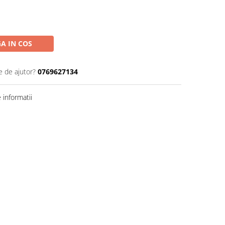
A IN COS
e de ajutor?
0769627134
informatii