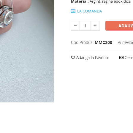
Material:
Argint, rășină epoxidică
LA COMANDA
ADAUG
Cod Produs:
MMC200
Ai nevoi
Adauga la Favorite
Cere 