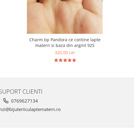
Charm tip Pandora ce contine lapte
Charm ti
matern si baza din argint 925
mater
320,00 Lei
SUPORT CLIENTI
0769627134
zi@bijuteriiculaptematern.ro