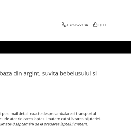
0769627134
0,00
aza din argint, suvita bebelusului si
 pe e-mail detalii exacte despre ambalare si transportul
clude atat ridicarea laptelui matern cat si livrarea bijuteriei.
imativ 8 săptămâni de la predarea laptelui matern.