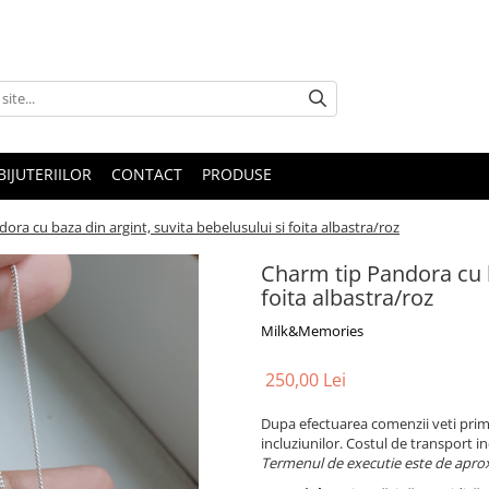
IJUTERIILOR
CONTACT
PRODUSE
ora cu baza din argint, suvita bebelusului si foita albastra/roz
Charm tip Pandora cu b
foita albastra/roz
Milk&Memories
250,00 Lei
Dupa efectuarea comenzii veti primi
incluziunilor. Costul de transport in
Termenul de executie este de aprox