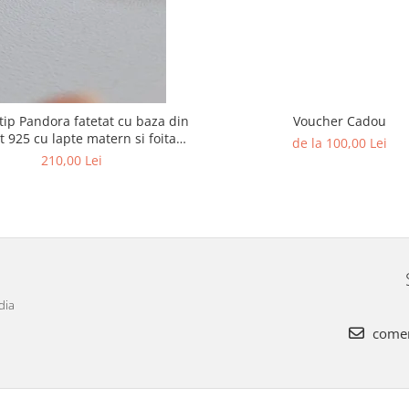
ip Pandora fatetat cu baza din
Voucher Cadou
t 925 cu lapte matern si foita
de la 100,00 Lei
decorativa
210,00 Lei
dia
comen