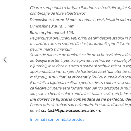
Charm compatibil cu brățara Pandora cu bază din argint 925
combinație de foita albastra/roz.
(marime L, vezi detalii in ultima
Dimensiune charm: 16mm
Dimensiune gaura: 5 mm
Baza: argint marcat 925.
Pe parcursul prelucrarii veți primi detalii despre stadiul in 
In cazul in care nu sunteti din Iasi, incluziunile pot fi livrate 
de luni, marti si miercuri.
Suvita de par este de preferat sa fie de la botez/taierea de 
ambalajul existent, pentru a preveni rasfirarea - ambalajul il
bijuteriei), insa daca nu aveti o suvita si trebuie taiata, o le
apoi ambalata intr-un plic de hartie/servetel (dar atentie sa
mai greu), si nu uitati sa etichetati plicul cu numele dvs (c
E posibil ca bijuteria realizata pentru dvs. sa difere ca si nu
ca fiecare bijuterie este lucrata manual (cu dragoste si multa 
alta, varsta bebelusului (cand a fost taiata suvita, etc),. ins
Imi doresc ca bijuteria comandata sa fie perfecta, dec
Pentru orice intrebari sau nelamuriri, iti stau la dispozitie
email:
contact@bijuteriiculaptematern.ro
Informatii conformitate produs