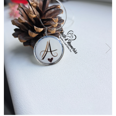
Pandantive argint
Vouchere Cadou
Seturi bijuterii
Seturi din argint
Seturi din aur