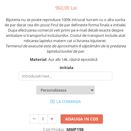
960,00 Lei
Bijuteria nu se poate reproduce 100% intrucat lucram cu o alta suvita
de par decat cea din poza! Firul de par defineste forma finala a initialei.
Dupa efectuarea comenzii veti primi pe e-mail detalii exacte despre
ambalare si transportul incluziunilor. Costul de transport include atat
ridicarea laptelui matern cat si livrarea bijuteriei.
Termenul de executie este de aproximativ 8 săptămâni de la predarea
laptelui/suvitei de par.
Material:
Aur alb 14k, rășină epoxidică
Initiala
LA COMANDA
ADAUGA IN COS
Cod Produs:
MMP198