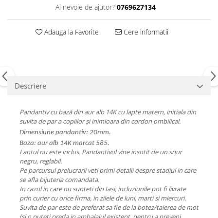
Ai nevoie de ajutor?
0769627134
Adauga la Favorite
Cere informatii
Descriere
Pandantiv cu bază din aur alb 14K cu lapte matern, initiala din
suvita de par a copiilor și inimioara din cordon ombilical.
Dimensiune pandantiv: 20mm.
Baza: aur alb 14K marcat 585.
Lantul nu este inclus. Pandantivul vine insotit de un snur
negru, reglabil.
Pe parcursul prelucrarii veti primi detalii despre stadiul in care
se afla bijuteria comandata.
In cazul in care nu sunteti din Iasi, incluziunile pot fi livrate
prin curier cu orice firma, in zilele de luni, marti si miercuri.
Suvita de par este de preferat sa fie de la botez/taierea de mot
(si o puteti preda in ambalajul existent, pentru a preveni