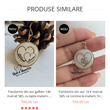
PRODUSE SIMILARE
NOU
NOU
Pandantiv din aur galben 14K
Pandantiv din aur 14 K marcat
marcat 585, cu lapte matern, si
585, ce contine le matern, fire
l
inimioare din suvita de par a
de par si foita aurie
990,00 Lei
930,00 Lei
copiilor