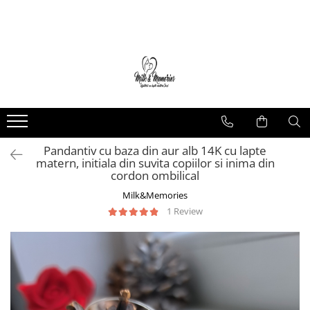
Magazin
Brățări
Brățări aur
Brățări argint
Brățări șnur
Pandantiv cu baza din aur alb 14K cu lapte
Charm-uri
matern, initiala din suvita copiilor si inima din
Cercei
cordon ombilical
Cercei aur
Milk&Memories
Cercei argint
1 Review
Inele
Inele aur
Inele argint
Pandantive
Pandantive aur