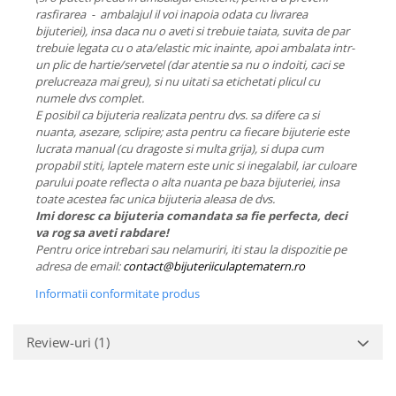
rasfirarea - ambalajul il voi inapoia odata cu livrarea
bijuteriei), insa daca nu o aveti si trebuie taiata, suvita de par
trebuie legata cu o ata/elastic mic inainte, apoi ambalata intr-
un plic de hartie/servetel (dar atentie sa nu o indoiti, caci se
prelucreaza mai greu), si nu uitati sa etichetati plicul cu
numele dvs complet.
E posibil ca bijuteria realizata pentru dvs. sa difere ca si
nuanta, asezare, sclipire; asta pentru ca fiecare bijuterie este
lucrata manual (cu dragoste si multa grija), si dupa cum
propabil stiti, laptele matern este unic si inegalabil, iar culoare
parului poate reflecta o alta nuanta pe baza bijuteriei, insa
toate acestea fac unica bijuteria aleasa de dvs.
Imi doresc ca bijuteria comandata sa fie perfecta, deci
va rog sa aveti rabdare!
Pentru orice intrebari sau nelamuriri, iti stau la dispozitie pe
adresa de email:
contact@bijuteriiculaptematern.ro
Informatii conformitate produs
Review-uri
(1)