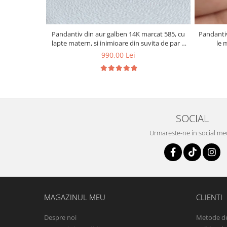
Pandantiv din aur galben 14K marcat 585, cu
Pandantiv
lapte matern, si inimioare din suvita de par a
le 
copiilor
990,00 Lei
SOCIAL
Urmareste-ne in social me
MAGAZINUL MEU
CLIENTI
Despre noi
Metode de