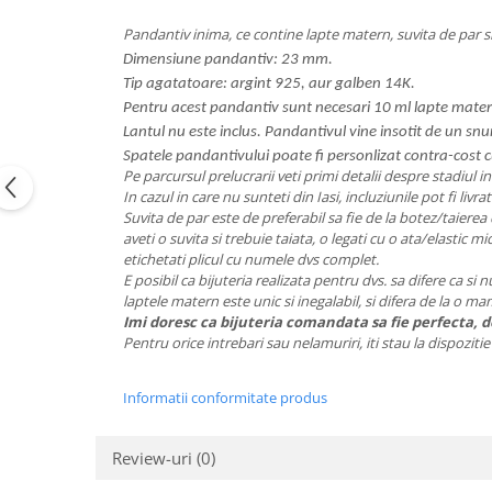
Pandantiv inima, ce contine lapte matern, suvita de par si
Dimensiune pandantiv: 23 mm.
Tip agatatoare: argint 925, aur galben 14K.
Pentru acest pandantiv sunt necesari 10 ml lapte mater
Lantul nu este inclus. Pandantivul vine insotit de un snu
Spatele pandantivului poate fi personlizat contra-cost c
Pe parcursul prelucrarii veti primi detalii despre stadiul i
In cazul in care nu sunteti din Iasi, incluziunile pot fi livrat
Suvita de par este de preferabil sa fie de la botez/taierea 
aveti o suvita si trebuie taiata, o legati cu o ata/elastic m
etichetati plicul cu numele dvs complet.
E posibil ca bijuteria realizata pentru dvs. sa difere ca si 
laptele matern este unic si inegalabil, si difera de la o m
Imi doresc ca bijuteria comandata sa fie perfecta, de
Pentru orice intrebari sau nelamuriri, iti stau la dispozit
Informatii conformitate produs
Review-uri
(0)