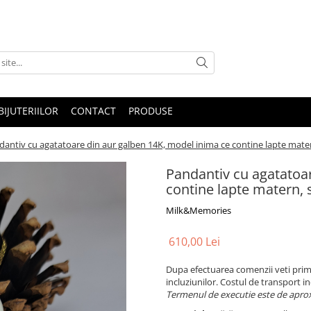
IJUTERIILOR
CONTACT
PRODUSE
antiv cu agatatoare din aur galben 14K, model inima ce contine lapte matern,
Pandantiv cu agatatoa
contine lapte matern, s
Milk&Memories
610,00 Lei
Dupa efectuarea comenzii veti primi
incluziunilor. Costul de transport in
Termenul de executie este de aprox