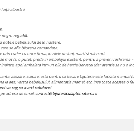
 foiță albastră
n.
r negru reglabil.
u datele bebelusului de la nastere.
n care se afla bijuteria comandata.
e prin curier cu orice firma, in zilele de luni, marti si miercuri.
de mot (si o puteti preda in ambalajul existent, pentru a preveni rasfirarea - am
ic inainte, apoi ambalata intr-un plic de hartie/servetel (dar atentie sa nu o ind
nuanta, asezare, sclipire; asta pentru ca fiecare bijuterie este lucrata manual (
ama la alta, varsta bebelusului, alimentatia mamei, etc. insa toate acestea o fa
ci va rog sa aveti rabdare!
ie pe adresa de email:
contact@bijuteriiculaptematern.ro