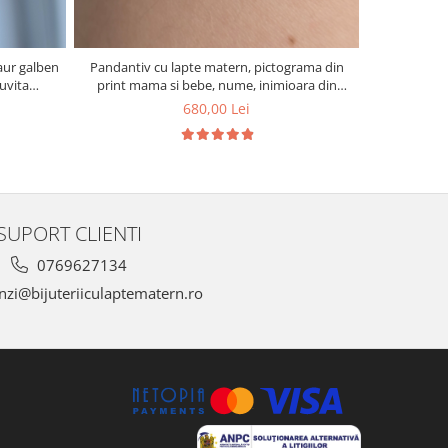
aur galben
Pandantiv cu lapte matern, pictograma din
uvita
print mama si bebe, nume, inimioara din
ita aurie.
suvita de par, si foita aurie
680,00 Lei
SUPORT CLIENTI
0769627134
zi@bijuteriiculaptematern.ro