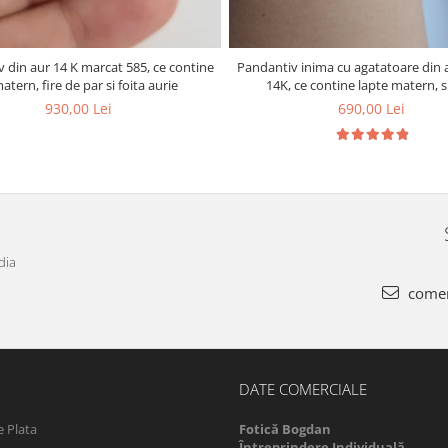
 din aur 14 K marcat 585, ce contine
Pandantiv inima cu agatatoare din 
matern, fire de par si foita aurie
14K, ce contine lapte matern, s
bebelusului in forma de initiala si fo
930,00 Lei
690,00 Lei
dia
comen
DATE COMERCIALE
 Plata
Fotică Bogdan
Întreprindere Individuală