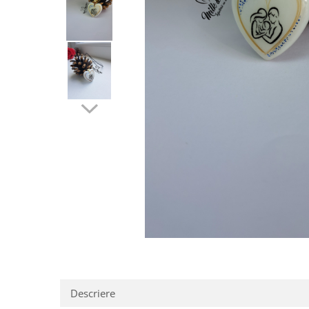
Pandantive argint
Vouchere Cadou
Seturi bijuterii
Seturi din argint
Seturi din aur
Descriere