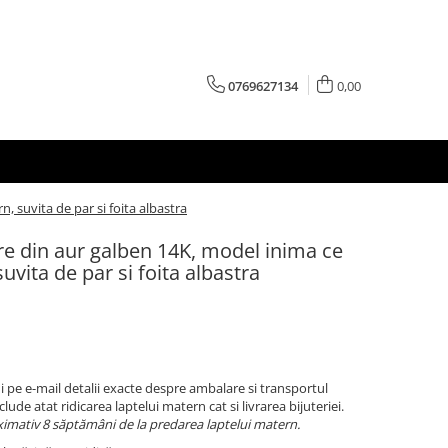
0769627134
0,00
 suvita de par si foita albastra
re din aur galben 14K, model inima ce
uvita de par si foita albastra
 pe e-mail detalii exacte despre ambalare si transportul
clude atat ridicarea laptelui matern cat si livrarea bijuteriei.
imativ 8 săptămâni de la predarea laptelui matern.