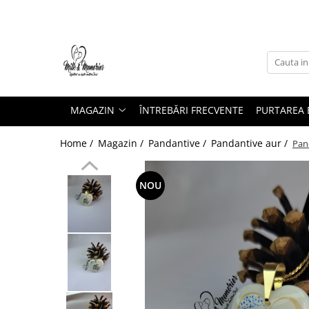
Magazin
Brățări
Brățări aur
MAGAZIN
ÎNTREBĂRI FRECVENTE
PURTAREA B
Brățări argint
Brățări șnur
Home /
Magazin /
Pandantive /
Pandantive aur /
Pand
Charm-uri
Cercei
NOU
Cercei aur
Cercei argint
Inele
Inele aur
Inele argint
Pandantive
Pandantive aur