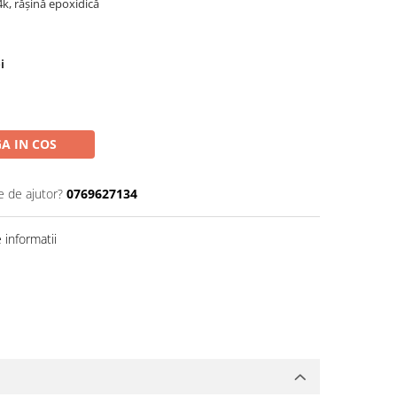
k, rășină epoxidică
i
A IN COS
e de ajutor?
0769627134
informatii