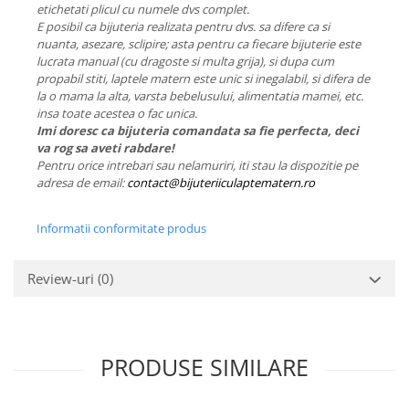
etichetati plicul cu numele dvs complet.
E posibil ca bijuteria realizata pentru dvs. sa difere ca si
nuanta, asezare, sclipire; asta pentru ca fiecare bijuterie este
lucrata manual (cu dragoste si multa grija), si dupa cum
propabil stiti, laptele matern este unic si inegalabil, si difera de
la o mama la alta, varsta bebelusului, alimentatia mamei, etc.
insa toate acestea o fac unica.
Imi doresc ca bijuteria comandata sa fie perfecta, deci
va rog sa aveti rabdare!
Pentru orice intrebari sau nelamuriri, iti stau la dispozitie pe
adresa de email:
contact@bijuteriiculaptematern.ro
Informatii conformitate produs
Review-uri
(0)
PRODUSE SIMILARE