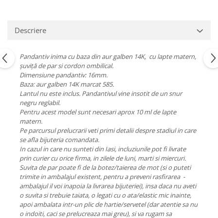
Descriere
Pandantiv inima cu baza din aur galben 14K, cu lapte matern,
șuviță de par si cordon ombilical.
Dimensiune pandantiv: 16mm.
Baza: aur galben 14K marcat 585.
Lantul nu este inclus. Pandantivul vine insotit de un snur
negru reglabil.
Pentru acest model sunt necesari aprox 10 ml de lapte
matern.
Pe parcursul prelucrarii veti primi detalii despre stadiul in care
se afla bijuteria comandata.
In cazul in care nu sunteti din Iasi, incluziunile pot fi livrate
prin curier cu orice firma, in zilele de luni, marti si miercuri.
Suvita de par poate fi de la botez/taierea de mot (si o puteti
trimite in ambalajul existent, pentru a preveni rasfirarea -
ambalajul il voi inapoia la livrarea bijuteriei), insa daca nu aveti
o suvita si trebuie taiata, o legati cu o ata/elastic mic inainte,
apoi ambalata intr-un plic de hartie/servetel (dar atentie sa nu
o indoiti, caci se prelucreaza mai greu), si va rugam sa