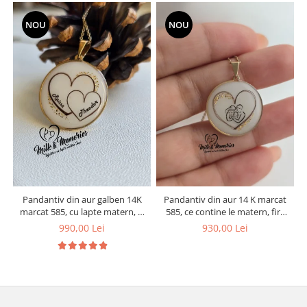
NOU
NOU
Pandantiv din aur galben 14K
Pandantiv din aur 14 K marcat
marcat 585, cu lapte matern, si
585, ce contine le matern, fire
l
inimioare din suvita de par a
de par si foita aurie
990,00 Lei
930,00 Lei
copiilor