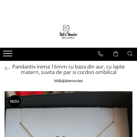
Magazin
Brățări
Brățări aur
Brățări argint
Brățări șnur
Pandantiv inima 16mm cu baza din aur, cu lapte
Charm-uri
matern, suvita de par si cordon ombilical
Cercei
Milk&Memories
Cercei aur
Cercei argint
Inele
NOU
Inele aur
Inele argint
Pandantive
Pandantive aur