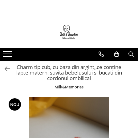
Magazin
Brățări
Brățări aur
Brățări argint
Brățări șnur
Charm tip cub, cu baza din argint,,ce contine
Charm-uri
lapte matern, suvita bebelusului si bucati din
Cercei
cordonul ombilical
Cercei aur
Milk&Memories
Cercei argint
Inele
NOU
Inele aur
Inele argint
Pandantive
Pandantive aur