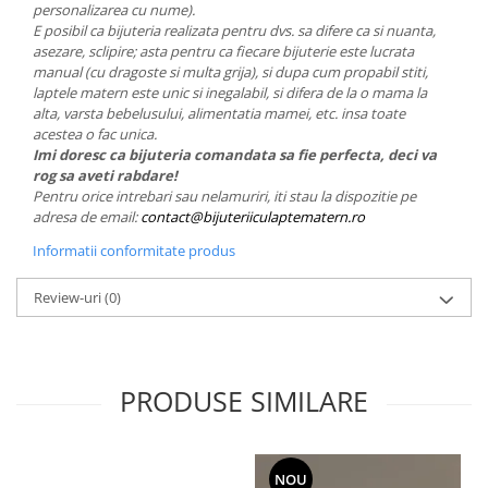
personalizarea cu nume).
E posibil ca bijuteria realizata pentru dvs. sa difere ca si nuanta,
asezare, sclipire; asta pentru ca fiecare bijuterie este lucrata
manual (cu dragoste si multa grija), si dupa cum propabil stiti,
laptele matern este unic si inegalabil, si difera de la o mama la
alta, varsta bebelusului, alimentatia mamei, etc. insa toate
acestea o fac unica.
Imi doresc ca bijuteria comandata sa fie perfecta, deci va
rog sa aveti rabdare!
Pentru orice intrebari sau nelamuriri, iti stau la dispozitie pe
adresa de email:
contact@bijuteriiculaptematern.ro
Informatii conformitate produs
Review-uri
(0)
PRODUSE SIMILARE
NOU