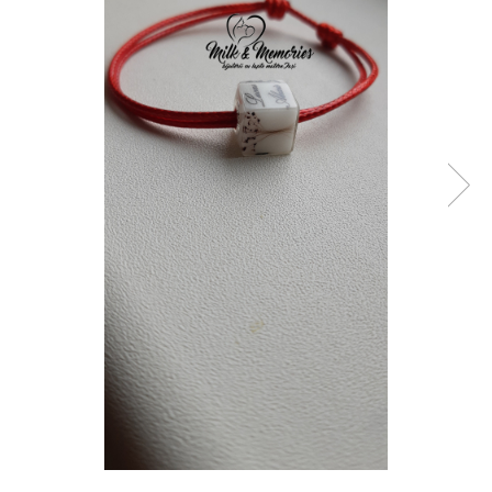
Pandantive argint
Vouchere Cadou
Seturi bijuterii
Seturi din argint
Seturi din aur