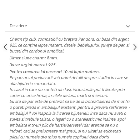
Descriere
Charm tip cub, compatibil cu brățara Pandora, cu bază din argint
925, ce conține lapte matern, datele bebelușului, șuvița de păr, si
bucati din cordonul ombilical.
Dimensiune charm: 8mm.
Baza: argint marcat 925.
Pentru creearea lui necesari 10 ml lapte matern.
Pe parcursul prelucrarii veti primi detalii despre stadiul in care se
afla bijuteria comandata.
In cazul in care nu sunteti din Iasi, incluziunile pot fi livrate prin
curier cu orice firma, in zilele de luni, marti si miercuri.
Suvita de par este de preferat sa fie de la botez/taierea de mot (si
o puteti preda in ambalajul existent, pentru a preveni rasfirarea -
ambalajul il voi inapoia la livrarea bijuteriei), insa daca nu aveti o
suvita si trebuie taiata, o legati cu o ata/elastic mic inainte, apoi
ambalata intr-un plic de hartie/servetel (dar atentie sa nu o
indoiti, caci se prelucreaza mai greu), si nu uitati sa etichetati
plicul cu numele dvs (plus numele copilului daca doriti