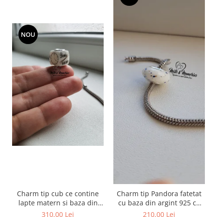
NOU
Charm tip cub ce contine
Charm tip Pandora fatetat
lapte matern si baza din
cu baza din argint 925 cu
argint 925
lapte matern si foita
310,00 Lei
210,00 Lei