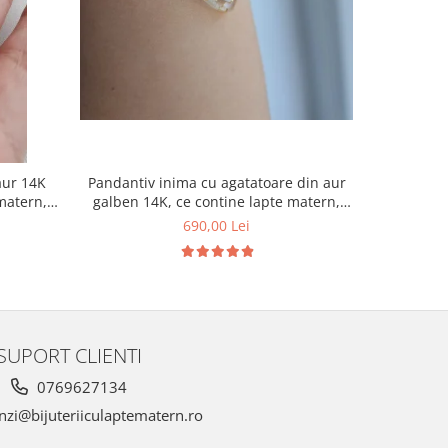
aur 14K
Pandantiv inima cu agatatoare din aur
Pandantiv
matern,
galben 14K, ce contine lapte matern,
din p
ie
suvita bebelusului in forma de initiala si
inimioar
690,00 Lei
foita aurie.
SUPORT CLIENTI
0769627134
zi@bijuteriiculaptematern.ro