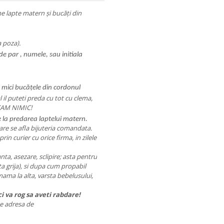
e lapte matern și bucăți din
a poza).
de par , numele, sau initiala
 mici bucățele din cordonul
 il puteti preda cu tot cu clema,
CAM NIMIC!
 la predarea laptelui matern.
care se afla bijuteria comandata.
prin curier cu orice firma, in zilele
anta, asezare, sclipire; asta pentru
ta grija), si dupa cum propabil
o mama la alta, varsta bebelusului,
i va rog sa aveti rabdare!
 pe adresa de