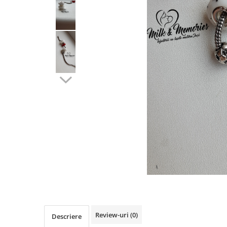
Pandantive argint
Vouchere Cadou
Seturi bijuterii
Seturi din argint
Seturi din aur
Review-uri
(0)
Descriere