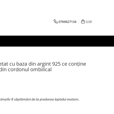
0769627134
0,00
tat cu baza din argint 925 ce conține
 din cordonul ombilical
ximativ 8 săptămâni de la predarea laptelui matern.