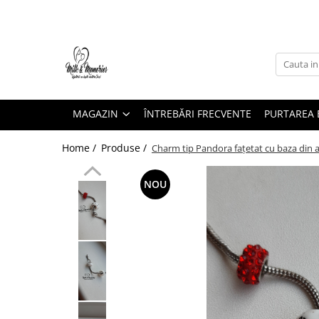
Magazin
Brățări
Brățări aur
MAGAZIN
ÎNTREBĂRI FRECVENTE
PURTAREA B
Brățări argint
Brățări șnur
Home /
Produse /
Charm tip Pandora fațetat cu baza din a
Charm-uri
Cercei
NOU
Cercei aur
Cercei argint
Inele
Inele aur
Inele argint
Pandantive
Pandantive aur