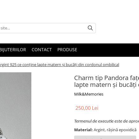
IJUTERIILOR
CONTACT
PRODUSE
rgint 925 ce conține lapte matern și bucăți din cordonul ombilical
Charm tip Pandora fațe
lapte matern și bucăți
Milk&Memories
250,00 Lei
Termenul de executie este de apro
Material:
Argint, rășină epoxidică