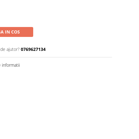
A IN COS
 de ajutor?
0769627134
informatii