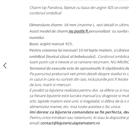
Charm tip Pandora, fațetat cu baza din argint 925 ce conțin
cordonul ombilical
(marime L, vezi detalii in ultim
Dimensiune charm: 16 mm
Acest model de charm
nu poate fi
personalizat cu suvita 
numelui.
Baza: argint marcat 925.
Pentru creearea lui necesari 10 ml lapte matern, si câteva
Cordonul ombilical
ombilical (buricul căzut al bebelușului).
luam putin cat e nevoie si ce ramane returnam. NU ARUN
Termenul de executie este de aproximativ 8 săptămâni de
Pe parcursul prelucrarii veti primi detalii despre stadiul in 
In cazul in care nu sunteti din Iasi, incluziunile pot fi livrate 
de luni, marti si miercuri.
E posibil ca bijuteria realizata pentru dvs. sa difere ca si nu
ca fiecare bijuterie este lucrata manual (cu dragoste si mul
stiti, laptele matern este unic si inegalabil, si difera de la 
alimentatia mamei, etc. insa toate acestea o fac unica.
Imi doresc ca bijuteria comandata sa fie perfecta, dec
Pentru orice intrebari sau nelamuriri, iti stau la dispozitie
email:
contact@bijuteriiculaptematern.ro