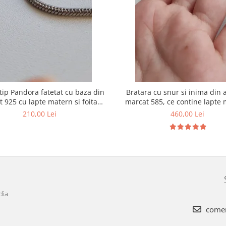
ip Pandora fatetat cu baza din
Bratara cu snur si inima din 
t 925 cu lapte matern si foita
marcat 585, ce contine lapte 
decorativa
suvita de par si foita aur
210,00 Lei
460,00 Lei
dia
comen