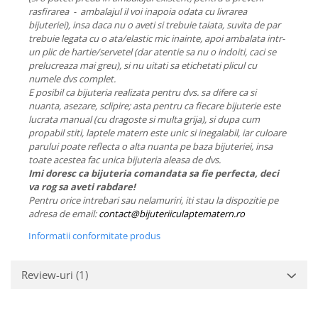
rasfirarea - ambalajul il voi inapoia odata cu livrarea
bijuteriei), insa daca nu o aveti si trebuie taiata, suvita de par
trebuie legata cu o ata/elastic mic inainte, apoi ambalata intr-
un plic de hartie/servetel (dar atentie sa nu o indoiti, caci se
prelucreaza mai greu), si nu uitati sa etichetati plicul cu
numele dvs complet.
E posibil ca bijuteria realizata pentru dvs. sa difere ca si
nuanta, asezare, sclipire; asta pentru ca fiecare bijuterie este
lucrata manual (cu dragoste si multa grija), si dupa cum
propabil stiti, laptele matern este unic si inegalabil, iar culoare
parului poate reflecta o alta nuanta pe baza bijuteriei, insa
toate acestea fac unica bijuteria aleasa de dvs.
Imi doresc ca bijuteria comandata sa fie perfecta, deci
va rog sa aveti rabdare!
Pentru orice intrebari sau nelamuriri, iti stau la dispozitie pe
adresa de email:
contact@bijuteriiculaptematern.ro
Informatii conformitate produs
Review-uri
(1)