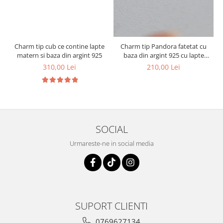
Charm tip cub ce contine lapte
Charm tip Pandora fatetat cu
1
matern si baza din argint 925
baza din argint 925 cu lapte
matern si foita decorativa
310,00 Lei
210,00 Lei
SOCIAL
Urmareste-ne in social media
SUPORT CLIENTI
0769627134