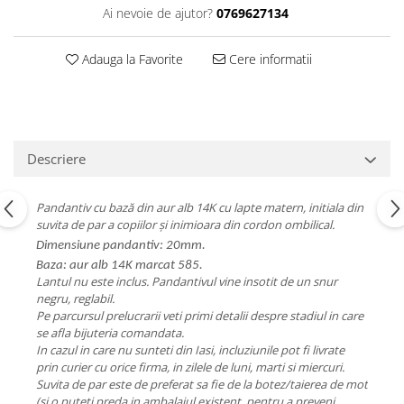
Ai nevoie de ajutor?
0769627134
Adauga la Favorite
Cere informatii
Descriere
Pandantiv cu bază din aur alb 14K cu lapte matern, initiala din
suvita de par a copiilor și inimioara din cordon ombilical.
Dimensiune pandantiv: 20mm.
Baza: aur alb 14K marcat 585.
Lantul nu este inclus. Pandantivul vine insotit de un snur
negru, reglabil.
Pe parcursul prelucrarii veti primi detalii despre stadiul in care
se afla bijuteria comandata.
In cazul in care nu sunteti din Iasi, incluziunile pot fi livrate
prin curier cu orice firma, in zilele de luni, marti si miercuri.
Suvita de par este de preferat sa fie de la botez/taierea de mot
(si o puteti preda in ambalajul existent, pentru a preveni