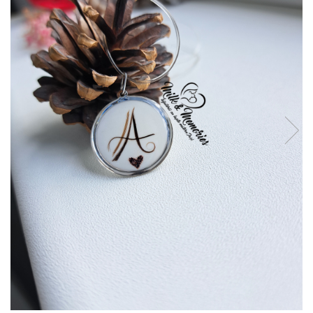
Pandantive argint
Vouchere Cadou
Seturi bijuterii
Seturi din argint
Seturi din aur