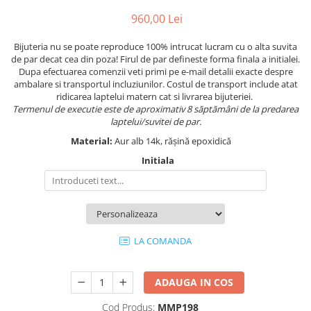
960,00 Lei
Bijuteria nu se poate reproduce 100% intrucat lucram cu o alta suvita
de par decat cea din poza! Firul de par defineste forma finala a initialei.
Dupa efectuarea comenzii veti primi pe e-mail detalii exacte despre
ambalare si transportul incluziunilor. Costul de transport include atat
ridicarea laptelui matern cat si livrarea bijuteriei.
Termenul de executie este de aproximativ 8 săptămâni de la predarea
laptelui/suvitei de par.
Material:
Aur alb 14k, rășină epoxidică
Initiala
LA COMANDA
ADAUGA IN COS
Cod Produs:
MMP198