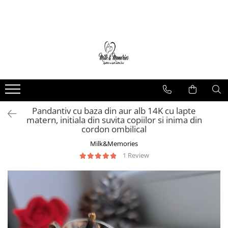
Magazin
Brățări
Brățări aur
Brățări argint
Brățări șnur
Pandantiv cu baza din aur alb 14K cu lapte
Charm-uri
matern, initiala din suvita copiilor si inima din
Cercei
cordon ombilical
Cercei aur
Milk&Memories
Cercei argint
1 Review
Inele
Inele aur
Inele argint
Pandantive
Pandantive aur