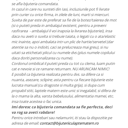
se afla bijuteria comandata.
In cazul in care nu sunteti din Iasi, incluziunile pot fi livrate
prin curier cu orice firma, in zilele de luni, marti si miercuri.
Suvita de par este de preferat sa fie de la botez/taierea de mot
(si o puteti preda in ambalajul existent, pentru a preveni
rasfirarea - ambalajul il voi inapoia la livrarea bijuteriei), insa
daca nu aveti o suvita si trebuie taiata, o legati cu o ata/elastic
mic inainte, apoi ambalata intr-un plic de hartie/servetel (dar
atentie sa nu o indoiti, caci se prelucreaza mai greu), si nu
uitati sa etichetati plicul cu numele dvs (plus numele copilului
daca doriti personalizarea cu nume).
Cordonul ombilical il puteti preda cu tot cu clema, luam putin
cat e nevoie si ce ramane returnam. NU ARUNCAM NIMIC!
E posibil ca bijuteria realizata pentru dvs. sa difere ca si
nuanta, asezare, sclipire; asta pentru ca fiecare bijuterie este
lucrata manual (cu dragoste si multa grija), si dupa cum
propabil stiti, laptele matern este unic si inegalabil, si difera de
la o mama la alta, varsta bebelusului, alimentatia mamei, etc.
insa toate acestea o fac unica.
Imi doresc ca bijuteria comandata sa fie perfecta, deci
va rog sa aveti rabdare!
Pentru orice intrebari sau nelamuriri, iti stau la dispozitie pe
adresa de email:
contact@bijuteriiculaptematern.ro