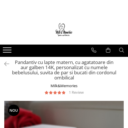
Magazin
Brățări
Brățări aur
Brățări argint
Brățări șnur
Pandantiv cu lapte matern, cu agatatoare din
Charm-uri
aur galben 14K, personalizat cu numele
Cercei
bebelusului, suvita de par si bucati din cordonul
ombilical
Cercei aur
Cercei argint
Milk&Memories
1 Review
Inele
Inele aur
Inele argint
NOU
Pandantive
Pandantive aur