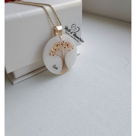
Pandantive argint
Vouchere Cadou
Seturi bijuterii
Seturi din argint
Seturi din aur