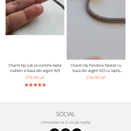
Charm tip cub ce contine lapte
Charm tip Pandora fatetat cu
matern si baza din argint 925
baza din argint 925 cu lapte
matern si foita decorativa
310,00 Lei
210,00 Lei
SOCIAL
Urmareste-ne in social media