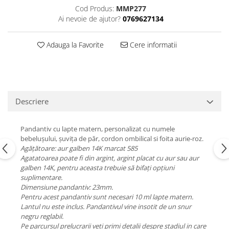
Cod Produs:
MMP277
Ai nevoie de ajutor?
0769627134
Adauga la Favorite
Cere informatii
Descriere
Pandantiv cu lapte matern, personalizat cu numele
bebelușului, șuvița de păr, cordon ombilical si foita aurie-roz.
Agățătoare: aur galben 14K marcat 585
Agatatoarea poate fi din argint, argint placat cu aur sau aur
galben 14K, pentru aceasta trebuie să bifați opțiuni
suplimentare.
Dimensiune pandantiv: 23mm.
Pentru acest pandantiv sunt necesari 10 ml lapte matern.
Lantul nu este inclus. Pandantivul vine insotit de un snur
negru reglabil.
Pe parcursul prelucrarii veti primi detalii despre stadiul in care