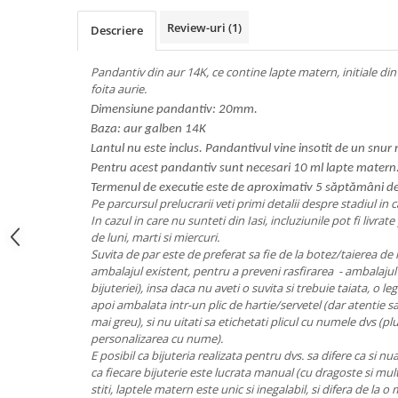
Review-uri
(1)
Descriere
Pandantiv din aur 14K, ce contine lapte matern, initiale din 
foita aurie.
Dimensiune pandantiv: 20mm.
Baza: aur galben 14K
Lantul nu este inclus. Pandantivul vine insotit de un snur 
Pentru acest pandantiv sunt necesari 10 ml lapte matern
Termenul de executie este de aproximativ 5 săptămâni de
Pe parcursul prelucrarii veti primi detalii despre stadiul in 
In cazul in care nu sunteti din Iasi, incluziunile pot fi livrate 
de luni, marti si miercuri.
Suvita de par este de preferat sa fie de la botez/taierea de 
ambalajul existent, pentru a preveni rasfirarea - ambalajul il
bijuteriei), insa daca nu aveti o suvita si trebuie taiata, o le
apoi ambalata intr-un plic de hartie/servetel (dar atentie sa
mai greu), si nu uitati sa etichetati plicul cu numele dvs (p
personalizarea cu nume).
E posibil ca bijuteria realizata pentru dvs. sa difere ca si nu
ca fiecare bijuterie este lucrata manual (cu dragoste si mul
stiti, laptele matern este unic si inegalabil, si difera de la 