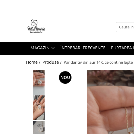
Magazin
Brățări
Brățări aur
MAGAZIN
ÎNTREBĂRI FRECVENTE
PURTAREA B
Brățări argint
Brățări șnur
Home /
Produse /
Pandantiv din aur 14K, ce contine lapte m
Charm-uri
Cercei
NOU
Cercei aur
Cercei argint
Inele
Inele aur
Inele argint
Pandantive
Pandantive aur