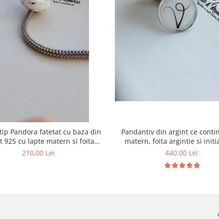
ip Pandora fatetat cu baza din
Pandantiv din argint ce conti
t 925 cu lapte matern si foita
matern, foita argintie si initi
decorativa
suvita bebelusului
210,00 Lei
440,00 Lei