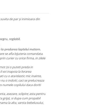
suvita de par și inimioara din
negru, reglabil.
.
 la predarea laptelui matern.
care se afla bijuteria comandata.
prin curier cu orice firma, in zilele
mot (si o puteti preda in
 voi inapoia la livrarea
gati cu o ata/elastic mic inainte,
 nu o indoiti, caci se prelucreaza
lus numele copilului daca doriti
anta, asezare, sclipire; asta pentru
ta grija), si dupa cum propabil
o mama la alta, varsta bebelusului,