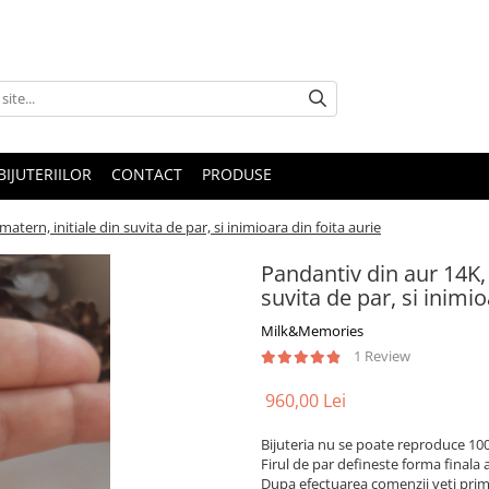
IJUTERIILOR
CONTACT
PRODUSE
atern, initiale din suvita de par, si inimioara din foita aurie
Pandantiv din aur 14K, 
suvita de par, si inimio
Milk&Memories
1 Review
960,00 Lei
Bijuteria nu se poate reproduce 100
Firul de par defineste forma finala a 
Dupa efectuarea comenzii veti primi