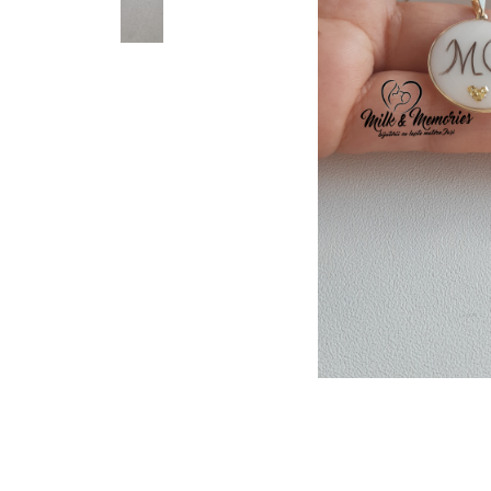
Pandantive argint
Vouchere Cadou
Seturi bijuterii
Seturi din argint
Seturi din aur