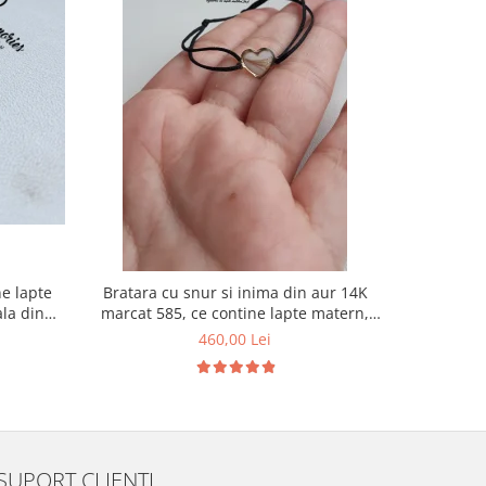
ne lapte
Bratara cu snur si inima din aur 14K
Pandantiv
ala din
marcat 585, ce contine lapte matern,
galben 14
suvita de par si foita aurie
suvita bebe
460,00 Lei
SUPORT CLIENTI