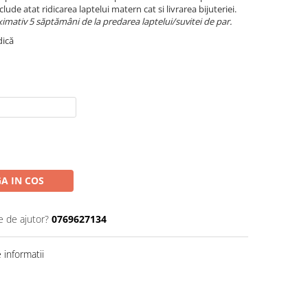
clude atat ridicarea laptelui matern cat si livrarea bijuteriei.
mativ 5 săptămâni de la predarea laptelui/suvitei de par.
dică
A IN COS
e de ajutor?
0769627134
informatii